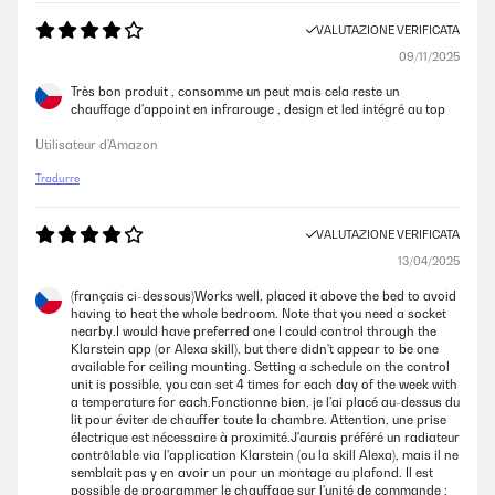
VALUTAZIONE VERIFICATA
09/11/2025
Très bon produit , consomme un peut mais cela reste un
chauffage d'appoint en infrarouge , design et led intégré au top
Utilisateur d'Amazon
Tradurre
VALUTAZIONE VERIFICATA
13/04/2025
(français ci-dessous)Works well, placed it above the bed to avoid
having to heat the whole bedroom. Note that you need a socket
nearby.I would have preferred one I could control through the
Klarstein app (or Alexa skill), but there didn't appear to be one
available for ceiling mounting. Setting a schedule on the control
unit is possible, you can set 4 times for each day of the week with
a temperature for each.Fonctionne bien, je l'ai placé au-dessus du
lit pour éviter de chauffer toute la chambre. Attention, une prise
électrique est nécessaire à proximité.J'aurais préféré un radiateur
contrôlable via l'application Klarstein (ou la skill Alexa), mais il ne
semblait pas y en avoir un pour un montage au plafond. Il est
possible de programmer le chauffage sur l'unité de commande :