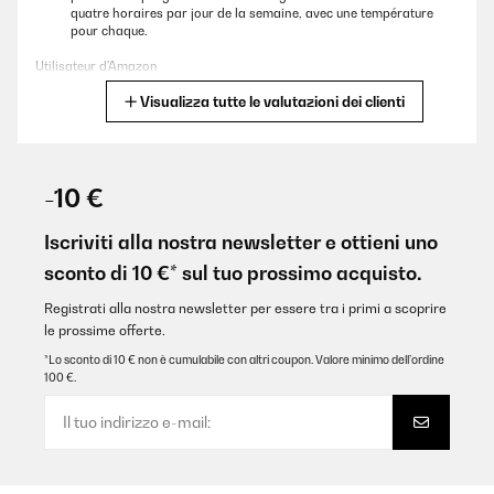
quatre horaires par jour de la semaine, avec une température
pour chaque.
Utilisateur d'Amazon
Visualizza tutte le valutazioni dei clienti
Tradurre
VALUTAZIONE VERIFICATA
29/01/2025
-10 €
Alors j’étais un peu sceptique car plusieurs avis disaient que ça
marchait moyen et que ça prenait du temps à chauffer.Mais alors
Iscriviti alla nostra newsletter e ottieni uno
pas du tout!Ça chauffe vite, et super pratique avec le thermostat
sconto di 10 €* sul tuo prossimo acquisto.
sans fil livré avec qui permet de le piloter soit manuellement soit
via une programmation personnalisable.Et cerise sur le gâteau,
non seulement c’est très facile à installer mais je n’avais pas
Registrati alla nostra newsletter per essere tra i primi a scoprire
réalisé qu’il était avec un rétro-éclairage inclus! Trop beau!
le prossime offerte.
Utilisateur d'Amazon
*Lo sconto di 10 € non è cumulabile con altri coupon. Valore minimo dell’ordine
100 €.
Tradurre
VALUTAZIONE VERIFICATA
05/12/2024