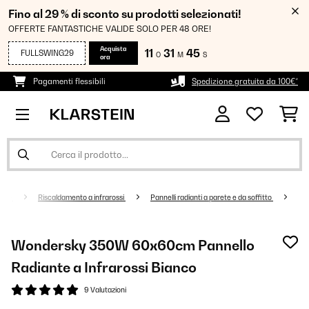
Fino al 29 % di sconto su prodotti selezionati!
OFFERTE FANTASTICHE VALIDE SOLO PER 48 ORE!
Acquista
11
31
44
FULLSWING29
O
M
S
ora
Pagamenti flessibili
Spedizione gratuita da 100€*
ento
Riscaldamento a infrarossi
Pannelli radianti a parete e da soffitto
Wondersky 350W 60x60cm Pannello
Radiante a Infrarossi Bianco
9 Valutazioni