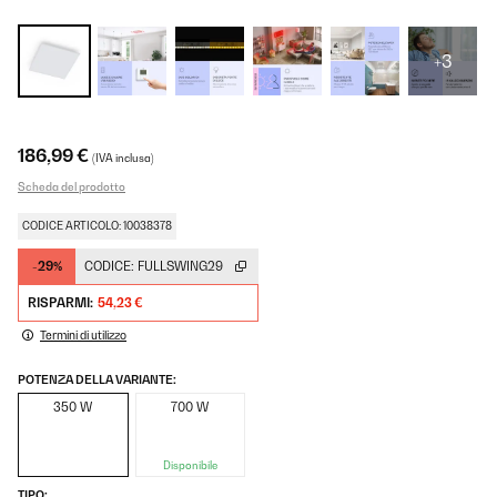
+3
186,99 €
(IVA inclusa)
Scheda del prodotto
CODICE ARTICOLO: 10038378
-29%
CODICE:
FULLSWING29
RISPARMI:
54,23 €
Termini di utilizzo
POTENZA DELLA VARIANTE:
350 W
700 W
Disponibile
TIPO: