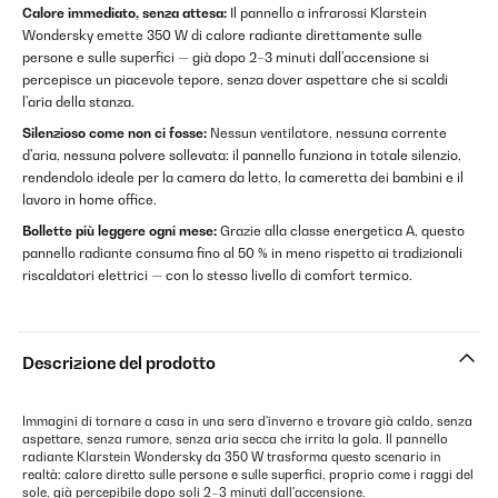
Calore immediato, senza attesa:
Il pannello a infrarossi Klarstein
Wondersky emette 350 W di calore radiante direttamente sulle
persone e sulle superfici — già dopo 2–3 minuti dall'accensione si
percepisce un piacevole tepore, senza dover aspettare che si scaldi
l'aria della stanza.
Silenzioso come non ci fosse:
Nessun ventilatore, nessuna corrente
d'aria, nessuna polvere sollevata: il pannello funziona in totale silenzio,
rendendolo ideale per la camera da letto, la cameretta dei bambini e il
lavoro in home office.
Bollette più leggere ogni mese:
Grazie alla classe energetica A, questo
pannello radiante consuma fino al 50 % in meno rispetto ai tradizionali
riscaldatori elettrici — con lo stesso livello di comfort termico.
Descrizione del prodotto
Immagini di tornare a casa in una sera d'inverno e trovare già caldo, senza
aspettare, senza rumore, senza aria secca che irrita la gola. Il pannello
radiante Klarstein Wondersky da 350 W trasforma questo scenario in
realtà: calore diretto sulle persone e sulle superfici, proprio come i raggi del
sole, già percepibile dopo soli 2–3 minuti dall'accensione.