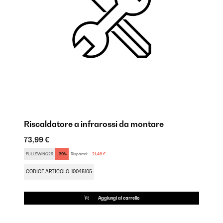
Riscaldatore a infrarossi da montare
73,99 €
FULLSWING29
-29%
Risparmi:
21,46 €
CODICE ARTICOLO: 10048105
Aggiungi al carrello