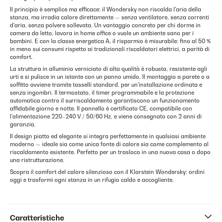
Il principio è semplice ma efficace: il Wondersky non riscalda l'aria della
stanza, ma irradia calore direttamente — senza ventilatore, senza correnti
d'aria, senza polvere sollevata. Un vantaggio concreto per chi dorme in
camera da letto, lavora in home office o vuole un ambiente sano per i
bambini. E con la classe energetica A, il risparmio è misurabile: fino al 50 %
in meno sui consumi rispetto ai tradizionali riscaldatori elettrici, a parità di
comfort.
La struttura in alluminio verniciato di alta qualità è robusta, resistente agli
urti e si pulisce in un istante con un panno umido. Il montaggio a parete o a
soffitto avviene tramite tasselli standard, per un'installazione ordinata e
senza ingombri. Il termostato, il timer programmabile e la protezione
automatica contro il surriscaldamento garantiscono un funzionamento
affidabile giorno e notte. Il pannello è certificato CE, compatibile con
l'alimentazione 220–240 V / 50/60 Hz, e viene consegnato con 2 anni di
garanzia.
Il design piatto ed elegante si integra perfettamente in qualsiasi ambiente
moderno — ideale sia come unica fonte di calore sia come complemento al
riscaldamento esistente. Perfetto per un trasloco in una nuova casa o dopo
una ristrutturazione.
Scopra il comfort del calore silenzioso con il Klarstein Wondersky: ordini
oggi e trasformi ogni stanza in un rifugio caldo e accogliente.
Caratteristiche