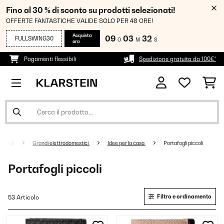
Fino al 30 % di sconto su prodotti selezionati!
OFFERTE FANTASTICHE VALIDE SOLO PER 48 ORE!
Acquista
09
03
31
FULLSWING30
O
M
S
ora
Pagamenti flessibili
Spedizione gratuita da 100€*
Grandi elettrodomestici
Idee per la casa
Portafogli piccoli
Portafogli piccoli
Filtro e ordinamento
53 Articolo