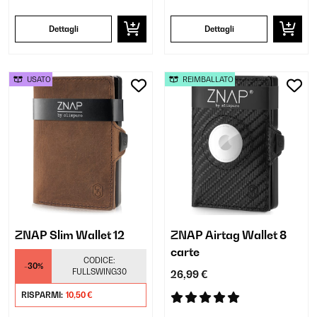
Dettagli
Dettagli
USATO
REIMBALLATO
ZNAP Slim Wallet 12
ZNAP Airtag Wallet 8
carte
CODICE:
-30%
FULLSWING30
26,99 €
RISPARMI:
10,50 €