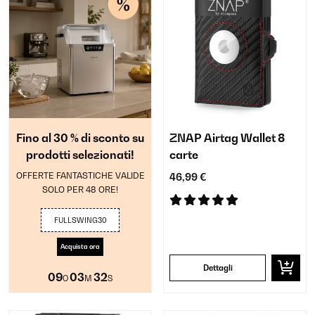
Fino al 30 % di sconto su
ZNAP Airtag Wallet 8
prodotti selezionati!
carte
OFFERTE FANTASTICHE VALIDE
46,99 €
SOLO PER 48 ORE!
FULLSWING30
Acquista ora
Dettagli
09
03
31
O
M
S