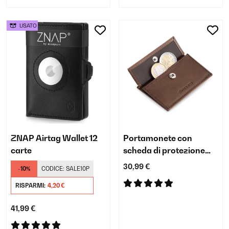
USATO
ZNAP Airtag Wallet 12
Portamonete con
carte
scheda di protezione
RFID, ideale per ZNAP
30,99 €
-10%
CODICE:
SALE10P
Slim Wallet
RISPARMI:
4,20 €
41,99 €