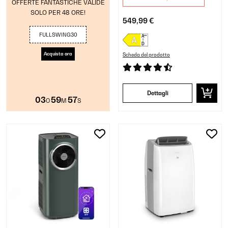
OFFERTE FANTASTICHE VALIDE
SOLO PER 48 ORE!
549,99 €
FULLSWING30
Acquista ora
Scheda del prodotto
Dettagli
03
59
56
O
M
S