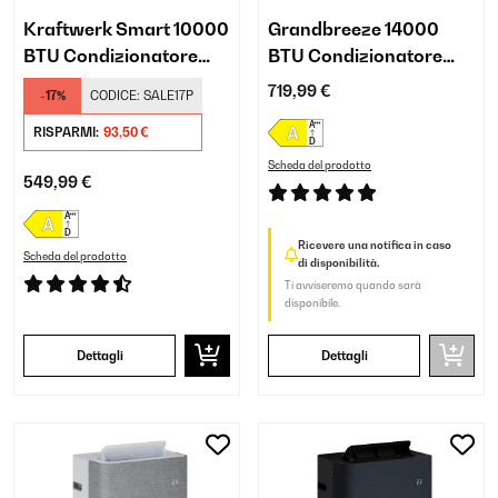
Kraftwerk Smart 10000
Grandbreeze 14000
BTU Condizionatore
BTU Condizionatore
portatile Antracite
portatile Bianco
719,99 €
-17%
CODICE:
SALE17P
RISPARMI:
93,50 €
Scheda del prodotto
549,99 €
Ricevere una notifica in caso
Scheda del prodotto
di disponibilità.
Ti avviseremo quando sarà
disponibile.
Dettagli
Dettagli