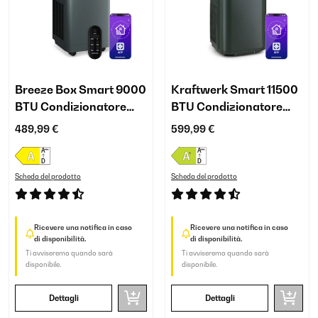
Breeze Box Smart 9000
Kraftwerk Smart 11500
BTU Condizionatore
BTU Condizionatore
portatile Antracite
portatile Antracite
489,99 €
599,99 €
Scheda del prodotto
Scheda del prodotto
Ricevere una notifica in caso
Ricevere una notifica in caso
di disponibilità.
di disponibilità.
Ti avviseremo quando sarà
Ti avviseremo quando sarà
disponibile.
disponibile.
Dettagli
Dettagli