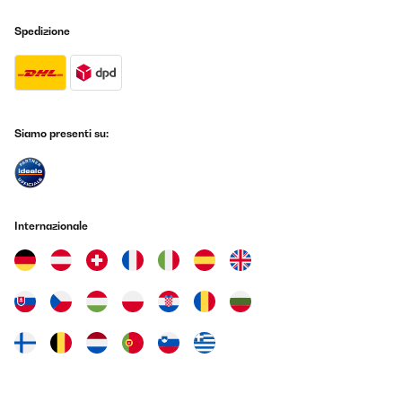
all'impostazione che avete selezionato, perché possono
alternativamente raffreddare o riscaldare. Inoltre, durante
Spedizione
l'inverno possono essere utilizzati come se fossero unità di
riscaldamento convenzionali, sebbene i consumi tendano
ad essere significativi.
Deumidificatore
In generale, quasi tutti i condizionatori
moderni deumidificano automaticamente l'aria che
aspirano, rendendo il processo di raffreddamento più
Siamo presenti su:
efficiente e aumentando il comfort della vostra stanza.
Alcune unità possono essere usate solo come
deumidificatori, cioè senza attivare la modalità di
raffreddamento.
Internazionale
Ruote e rotelle
Senza dubbio si tratta di un fattore
importante, poiché se c'è una cosa che rende questi
dispositivi portatili, sono proprio le loro rotelle. Se non le
avessero, sarebbe necessario spostare tra i 20 e i 30
chilogrammi a mano attraverso la nostra casa.
Pannello di controllo digitale
Sebbene i pannelli analogici,
cioè quelli con una ruota girevole, pulsanti sporgenti e
nessun display svolgano la loro funzione senza problemi, i
pannelli di controllo digitali sono più precisi nella
programmazione del condizionatore. Inoltre, se hanno un