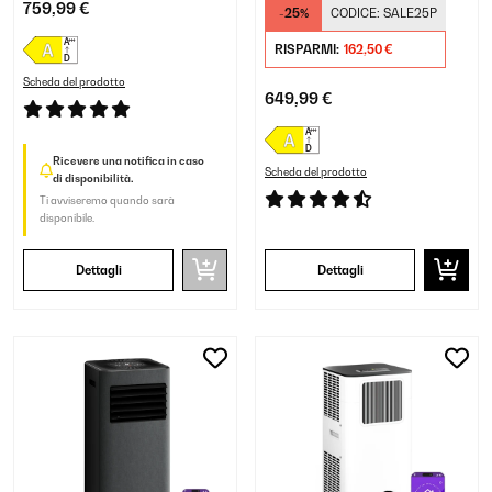
Condizionatore
portatile Oro rosa
759,99 €
-25%
CODICE:
SALE25P
Portatile Bianco
RISPARMI:
162,50 €
Scheda del prodotto
649,99 €
Ricevere una notifica in caso
Scheda del prodotto
di disponibilità.
Ti avviseremo quando sarà
disponibile.
Dettagli
Dettagli