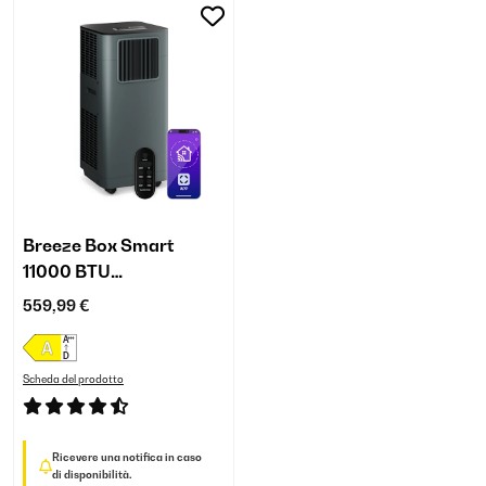
Breeze Box Smart
11000 BTU
Condizionatore
559,99 €
Portatile Antracite
Scheda del prodotto
Ricevere una notifica in caso
di disponibilità.