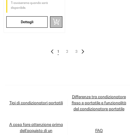
Ti avviseremo quando sarà
disponibile.
Dettagli
1
2
3
Differenze tra condizionatore
Tipi di condizionatori portatili
fisso e portatile e funzionalità
del condizionatore portatile
A cosa fare attenzione prima
dell’acquisto di un
FAQ