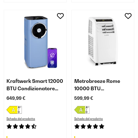
Kraftwerk Smart 12000
Metrobreeze Rome
BTU Condizionatore
10000 BTU
portatile Blu
Condizionatore
649,99 €
599,99 €
portatile Bianco
Scheda del prodotto
Scheda del prodotto