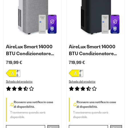
AireLux Smart 14000
AireLux Smart 14000
BTU Condizionatore
BTU Condizionatore
portatile Grigio
portatile Grigio scuro
719,99 €
719,99 €
Scheda del prodotto
Scheda del prodotto
Ricevere una notifica in caso
Ricevere una notifica in caso
di disponibilità.
di disponibilità.
Ti avviseremo quando sarà
Ti avviseremo quando sarà
disponibile.
disponibile.