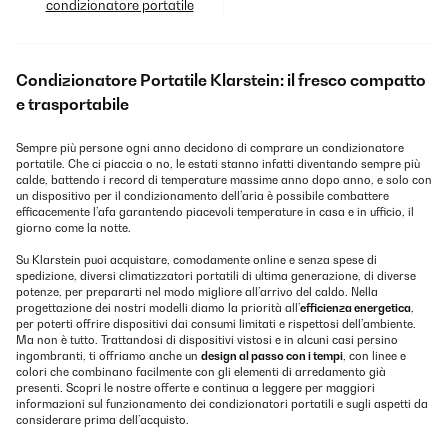
condizionatore portatile
Condizionatore Portatile Klarstein: il fresco compatto
e trasportabile
Sempre più persone ogni anno decidono di comprare un condizionatore
portatile. Che ci piaccia o no, le estati stanno infatti diventando sempre più
calde, battendo i record di temperature massime anno dopo anno, e solo con
un dispositivo per il condizionamento dell’aria è possibile combattere
efficacemente l’afa garantendo piacevoli temperature in casa e in ufficio, il
giorno come la notte.
Su Klarstein puoi acquistare, comodamente online e senza spese di
spedizione, diversi climatizzatori portatili di ultima generazione, di diverse
potenze, per prepararti nel modo migliore all’arrivo del caldo. Nella
progettazione dei nostri modelli diamo la priorità all’
efficienza energetica
,
per poterti offrire dispositivi dai consumi limitati e rispettosi dell’ambiente.
Ma non è tutto. Trattandosi di dispositivi vistosi e in alcuni casi persino
ingombranti, ti offriamo anche un
design al passo con i tempi
, con linee e
colori che combinano facilmente con gli elementi di arredamento già
presenti. Scopri le nostre offerte e continua a leggere per maggiori
informazioni sul funzionamento dei condizionatori portatili e sugli aspetti da
considerare prima dell’acquisto.