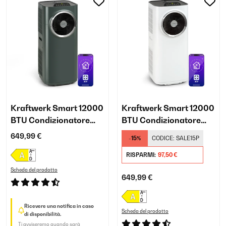
Kraftwerk Smart 12000
Kraftwerk Smart 12000
BTU Condizionatore
BTU Condizionatore
portatile Antracite
portatile Bianco
649,99 €
-15%
CODICE:
SALE15P
RISPARMI:
97,50 €
Scheda del prodotto
649,99 €
Ricevere una notifica in caso
Scheda del prodotto
di disponibilità.
Ti avviseremo quando sarà