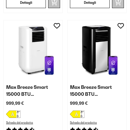
Dettagli
Dettagli
Max Breeze Smart
Max Breeze Smart
15000 BTU
15000 BTU
Condizionatore
Condizionatore
999,99 €
999,99 €
portatile Bianco
portatile Nero
Scheda del prodotto
Scheda del prodotto