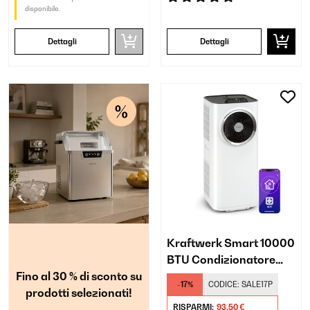
disponibile.
Dettagli
Dettagli
Kraftwerk Smart 10000
BTU Condizionatore
Fino al 30 % di sconto su
portatile Bianco
-17%
CODICE:
SALE17P
prodotti selezionati!
RISPARMI:
93,50 €