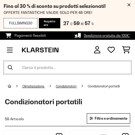
Fino al 30 % di sconto su prodotti selezionati!
OFFERTE FANTASTICHE VALIDE SOLO PER 48 ORE!
Acquista
27
59
56
FULLSWING30
O
M
S
ora
Pagamenti flessibili
Spedizione gratuita da 100€*
Climatizzazione
Condizionatori
Condizionatori portatili
Condizionatori portatili
Filtro e ordinamento
59 Articolo