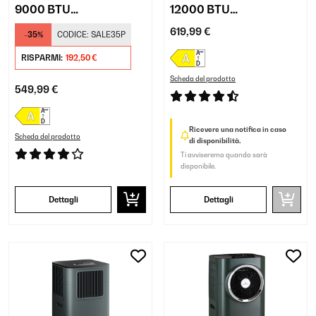
9000 BTU
12000 BTU
Condizionatore
Condizionatore
619,99 €
-35%
CODICE:
SALE35P
portatile Nero
portatile Nero
RISPARMI:
192,50 €
Scheda del prodotto
549,99 €
Ricevere una notifica in caso
Scheda del prodotto
di disponibilità.
Ti avviseremo quando sarà
disponibile.
Dettagli
Dettagli