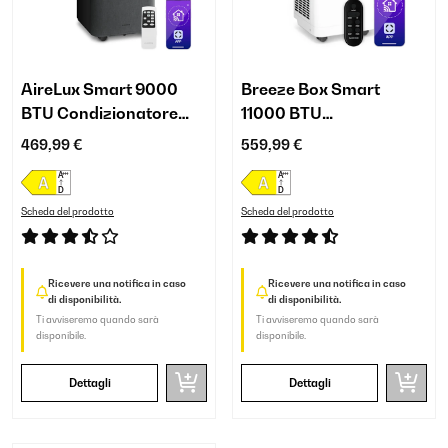
AireLux Smart 9000
Breeze Box Smart
BTU Condizionatore
11000 BTU
Portatile Grigio Scuro
Condizionatore
469,99 €
559,99 €
Portatile Bianco
Scheda del prodotto
Scheda del prodotto
Ricevere una notifica in caso
Ricevere una notifica in caso
di disponibilità.
di disponibilità.
Ti avviseremo quando sarà
Ti avviseremo quando sarà
disponibile.
disponibile.
Dettagli
Dettagli