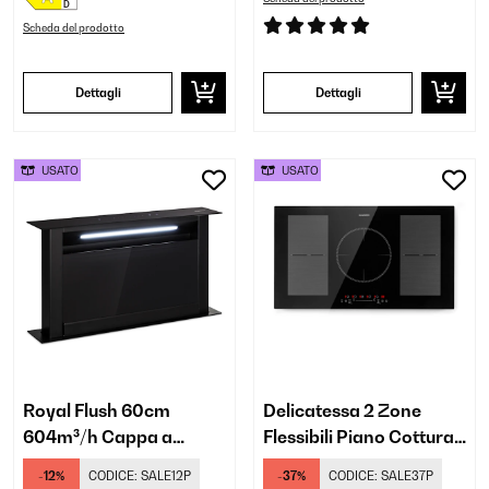
Scheda del prodotto
Dettagli
Dettagli
USATO
USATO
Royal Flush 60cm
Delicatessa 2 Zone
604m³/h Cappa a
Flessibili Piano Cottura
Scomparsa Nero
a Induzione 5 Fuochi
-12%
CODICE:
SALE12P
-37%
CODICE:
SALE37P