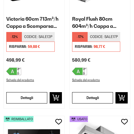
Victoria 60cm 713m³/h
Royal Flush 80cm
Cappa a Scomparsa
604m³/h Cappa a
Nero
Scomparsa Argento
-12%
CODICE:
SALE12P
-17%
CODICE:
SALE17P
RISPARMI:
59,88 €
RISPARMI:
98,77 €
498,99 €
580,99 €
Scheda del prodotto
Scheda del prodotto
Dettagli
Dettagli
REIMBALLATO
USATO