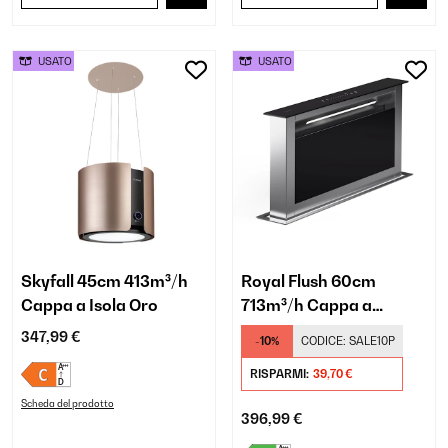
USATO
USATO
Skyfall 45cm 413m³/h
Royal Flush 60cm
Cappa a Isola Oro
713m³/h Cappa a
Scomparsa Nero
347,99 €
-10%
CODICE:
SALE10P
RISPARMI:
39,70 €
Scheda del prodotto
396,99 €