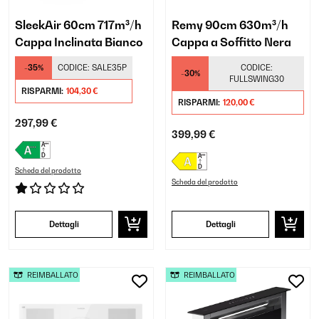
SleekAir 60cm 717m³/h
Remy 90cm 630m³/h
Cappa Inclinata Bianco
Cappa a Soffitto Nera
-35%
CODICE:
SALE35P
CODICE:
-30%
FULLSWING30
RISPARMI:
104,30 €
RISPARMI:
120,00 €
297,99 €
399,99 €
Scheda del prodotto
Scheda del prodotto
Dettagli
Dettagli
REIMBALLATO
REIMBALLATO