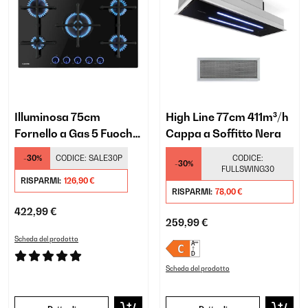
Illuminosa 75cm
High Line 77cm 411m³/h
Fornello a Gas 5 Fuochi
Cappa a Soffitto Nera
Nero
-30%
CODICE:
SALE30P
CODICE:
-30%
FULLSWING30
RISPARMI:
126,90 €
RISPARMI:
78,00 €
422,99 €
259,99 €
Scheda del prodotto
Scheda del prodotto