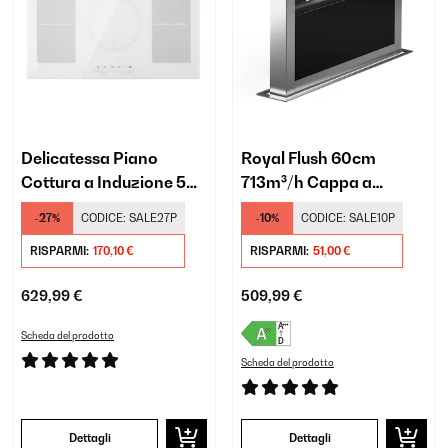
Delicatessa Piano
Royal Flush 60cm
Cottura a Induzione 5
713m³/h Cappa a
Fuochi Bianco
Scomparsa Nero
-27%
CODICE:
SALE27P
-10%
CODICE:
SALE10P
RISPARMI:
170,10 €
RISPARMI:
51,00 €
629,99 €
509,99 €
Scheda del prodotto
Scheda del prodotto
Dettagli
Dettagli