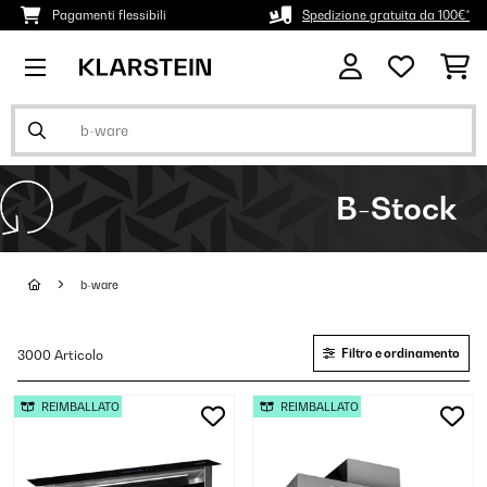
Pagamenti flessibili
Spedizione gratuita da 100€*
B-Stock
b-ware
Filtro e ordinamento
3000 Articolo
REIMBALLATO
REIMBALLATO