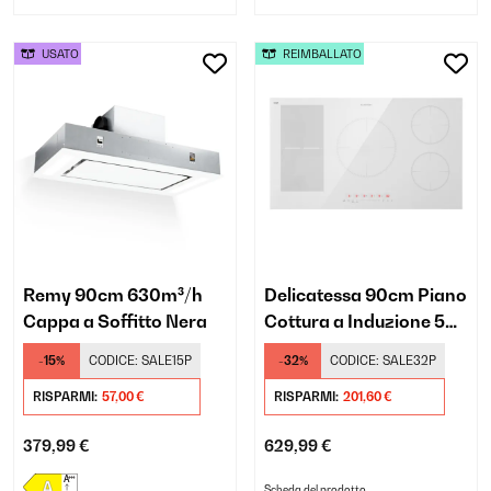
USATO
REIMBALLATO
Remy 90cm 630m³/h
Delicatessa 90cm Piano
Cappa a Soffitto Nera
Cottura a Induzione 5
Fuochi Bianco
-15%
CODICE:
SALE15P
-32%
CODICE:
SALE32P
RISPARMI:
57,00 €
RISPARMI:
201,60 €
379,99 €
629,99 €
Scheda del prodotto