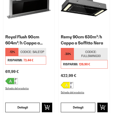
Royal Flush 90cm
Remy 90cm 630m³/h
604m³/h Cappa a
Cappa a Soffitto Nera
Scomparsa Nero
-12%
CODICE:
SALE12P
CODICE:
-30%
FULLSWING30
RISPARMI:
73,44 €
RISPARMI:
126,90 €
611,99 €
422,99 €
Scheda del prodotto
Scheda del prodotto
Dettagli
Dettagli