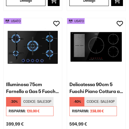
Dettagli
Dettagli
USATO
USATO
Illuminosa 75cm
Delicatessa 90cm 5
Fornello a Gas 5 Fuochi
Fuochi Piano Cottura a
Nero
Induzione Nero
-30%
CODICE:
SALE30P
-40%
CODICE:
SALE40P
RISPARMI:
120,00 €
RISPARMI:
238,00 €
399,99 €
594,99 €