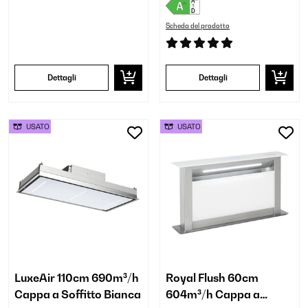
Scheda del prodotto
Dettagli
Dettagli
USATO
USATO
LuxeAir 110cm 690m³/h
Royal Flush 60cm
Cappa a Soffitto Bianca
604m³/h Cappa a