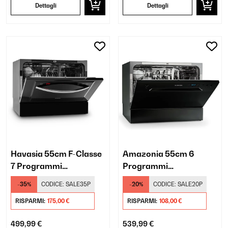
Dettagli
Dettagli
Havasia 55cm F-Classe
Amazonia 55cm 6
7 Programmi
Programmi
Lavastoviglie da Tavolo
Lavastoviglie da Tavolo
-35%
CODICE:
SALE35P
-20%
CODICE:
SALE20P
Nero
Nero
RISPARMI:
175,00 €
RISPARMI:
108,00 €
499,99 €
539,99 €