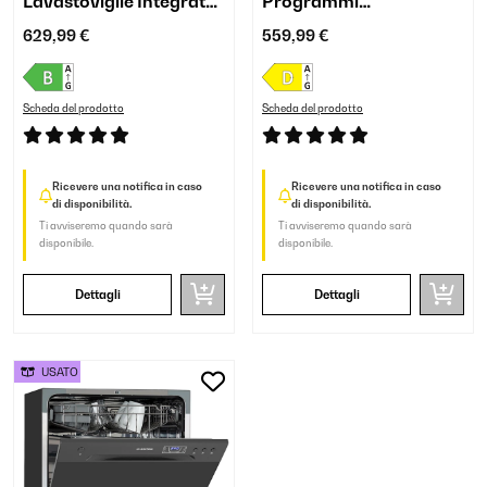
Lavastoviglie Integrata
Programmi
Totale 6 Programmi
Lavastoviglie da Tavolo
629,99 €
559,99 €
Nero
Scheda del prodotto
Scheda del prodotto
Ricevere una notifica in caso
Ricevere una notifica in caso
di disponibilità.
di disponibilità.
Ti avviseremo quando sarà
Ti avviseremo quando sarà
disponibile.
disponibile.
Dettagli
Dettagli
USATO