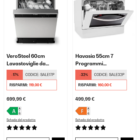
VeroSteel 60cm
Havasia 55cm 7
Lavastoviglie da
Programmi
Incasso 9 Programmi
Lavastoviglie da Tavolo
-17%
CODICE:
SALE17P
-32%
CODICE:
SALE32P
Argento
Bianco
RISPARMI:
119,00 €
RISPARMI:
160,00 €
699,99 €
499,99 €
Scheda del prodotto
Scheda del prodotto