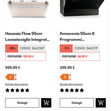
Havasia Flow 55cm
Amazonia 55cm 6
Lavastoviglie Integrata
Programmi
Totale 6 Programmi
Lavastoviglie da Tavolo
-30%
CODICE:
SALE30P
-17%
CODICE:
SALE17P
Nero
RISPARMI:
150,00 €
RISPARMI:
68,00 €
499,99 €
399,99 €
Scheda del prodotto
Scheda del prodotto
Dettagli
Dettagli