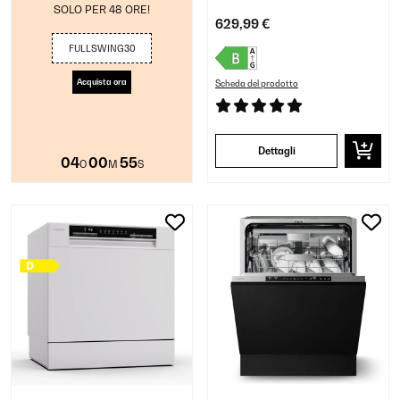
SOLO PER 48 ORE!
629,99 €
FULLSWING30
Acquista ora
Scheda del prodotto
Dettagli
04
00
54
O
M
S