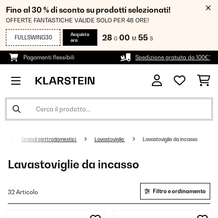
Fino al 30 % di sconto su prodotti selezionati!
OFFERTE FANTASTICHE VALIDE SOLO PER 48 ORE!
Acquista
28
00
54
FULLSWING30
O
M
S
ora
Pagamenti flessibili
Spedizione gratuita da 100€*
Grandi elettrodomestici
Lavastoviglie
Lavastoviglie da incasso
Lavastoviglie da incasso
Filtro e ordinamento
32 Articolo