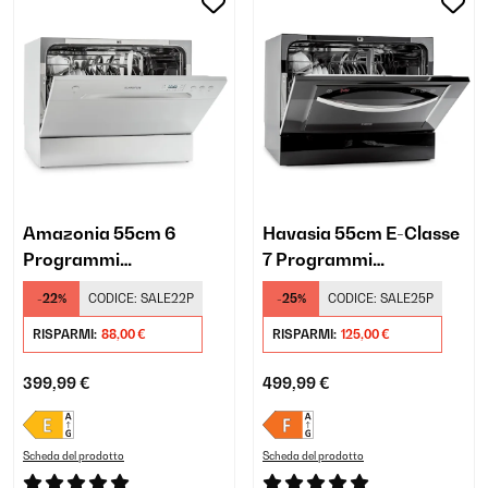
Amazonia 55cm 6
Havasia 55cm E-Classe
Programmi
7 Programmi
Lavastoviglie da Tavolo
Lavastoviglie da Tavolo
-22%
CODICE:
SALE22P
-25%
CODICE:
SALE25P
Argento
Nero
RISPARMI:
88,00 €
RISPARMI:
125,00 €
399,99 €
499,99 €
Scheda del prodotto
Scheda del prodotto