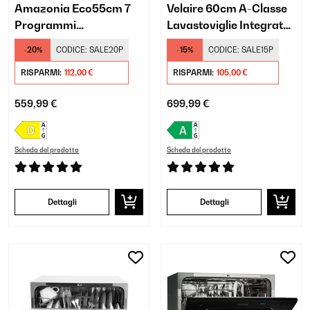
Amazonia Eco55cm 7
Velaire 60cm A-Classe
Programmi
Lavastoviglie Integrata
Lavastoviglie da Tavolo
Totale 6 Programmi
-20%
CODICE:
SALE20P
-15%
CODICE:
SALE15P
Bianco
RISPARMI:
112,00 €
RISPARMI:
105,00 €
559,99 €
699,99 €
Scheda del prodotto
Scheda del prodotto
Dettagli
Dettagli