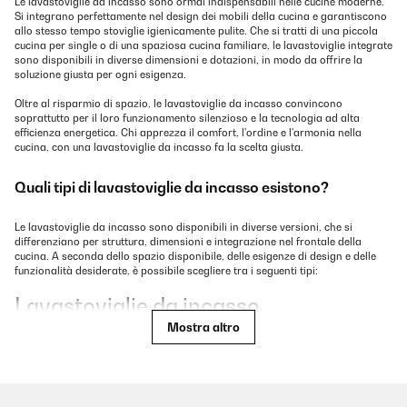
Le lavastoviglie da incasso sono ormai indispensabili nelle cucine moderne.
Si integrano perfettamente nel design dei mobili della cucina e garantiscono
allo stesso tempo stoviglie igienicamente pulite. Che si tratti di una piccola
cucina per single o di una spaziosa cucina familiare, le lavastoviglie integrate
sono disponibili in diverse dimensioni e dotazioni, in modo da offrire la
soluzione giusta per ogni esigenza.
Oltre al risparmio di spazio, le lavastoviglie da incasso convincono
soprattutto per il loro funzionamento silenzioso e la tecnologia ad alta
efficienza energetica. Chi apprezza il comfort, l'ordine e l'armonia nella
cucina, con una lavastoviglie da incasso fa la scelta giusta.
Quali tipi di lavastoviglie da incasso esistono?
Le lavastoviglie da incasso sono disponibili in diverse versioni, che si
differenziano per struttura, dimensioni e integrazione nel frontale della
cucina. A seconda dello spazio disponibile, delle esigenze di design e delle
funzionalità desiderate, è possibile scegliere tra i seguenti tipi:
Lavastoviglie da incasso
completamente integrata
Mostra altro
Nei modelli completamente integrati, l'intero frontale dell'apparecchio è
rivestito con un frontale di mobili da cucina, rendendolo invisibile nel design
della cucina. I comandi si trovano sul bordo superiore della porta e sono