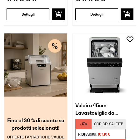
Dettagli
Dettagli
Velaire 45cm
Lavastoviglie da
Fino al 30 % di sconto su
Incasso 9 Programmi
-17%
CODICE:
SALE17P
prodotti selezionati!
Argento
RISPARMI:
107,10 €
OFFERTE FANTASTICHE VALIDE