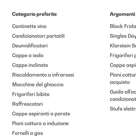
Categorie preferite
Argomenti 
Cantinette vino
Black Frid
Condizionatori portatili
Singles Da
Deumidificatori
Klarstein 
Cappe a isola
Frigoriferi 
Cappe inclinate
Cappe aspir
Riscaldamento a infrarossi
Piani cottu
acquisto
Macchine del ghiaccio
Guida all’a
Frigoriferi bibite
condiziona
Raffrescatori
Stufe elett
Cappe aspiranti a parete
Piani cottura a induzione
Fornelli a gas