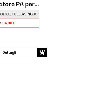
atore PA per
arlanti
ODICE:
FULLSWING30
I:
4,80 €
Dettagli