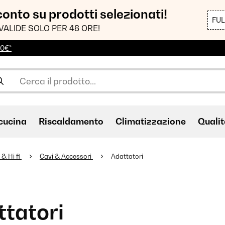
sconto su prodotti selezionati!
FU
VALIDE SOLO PER 48 ORE!
00€*
cucina
Riscaldamento
Climatizzazione
Qualit
 & Hi fi
Cavi & Accessori
Adattatori
tatori