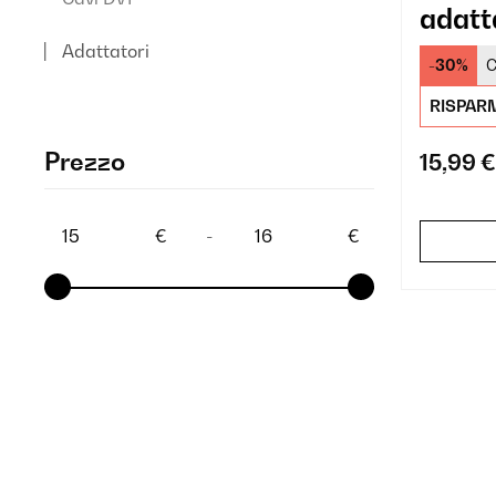
adatt
altop
Adattatori
-30%
C
RISPARM
Prezzo
15,99 €
€
-
€