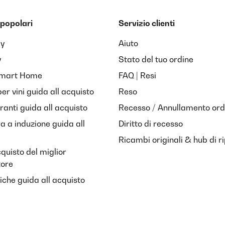
popolari
Servizio clienti
ay
Aiuto
y
Stato del tuo ordine
Smart Home
FAQ | Resi
per vini guida all acquisto
Reso
anti guida all acquisto
Recesso / Annullamento ord
ra a induzione guida all
Diritto di recesso
Ricambi originali & hub di r
cquisto del miglior
tore
riche guida all acquisto