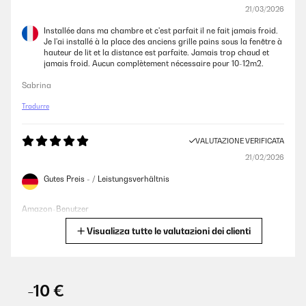
21/03/2026
Installée dans ma chambre et c'est parfait il ne fait jamais froid.
Je l'ai installé à la place des anciens grille pains sous la fenêtre à
hauteur de lit et la distance est parfaite. Jamais trop chaud et
jamais froid. Aucun complètement nécessaire pour 10-12m2.
Sabrina
Tradurre
VALUTAZIONE VERIFICATA
21/02/2026
Gutes Preis - / Leistungsverhältnis
Amazon-Benutzer
Visualizza tutte le valutazioni dei clienti
Tradurre
VALUTAZIONE VERIFICATA
07/02/2026
-10 €
Sehr dekorative Heizung die keinen Platz wegnimmt. Natürlich