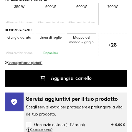
350 W
500 W
600 W
700 W
Altra combinazione
Altra combinazione
Altra combinazione
DESIGN VARIANTI:
Giungla dorata
Linea di foglie
Mappa del
mondo – grigio
+28
Altra combinazione
Disponibile
Cosa significano gli stati?
Aggiungi al carrello
Servizi aggiuntivi per il tuo prodotto
Scegli servizi extra per proteggere e prolungare la vita
del tuo prodotto.
Garanzia estesa (+ 12 mesi)
9,90 €
Cosa è coperto?