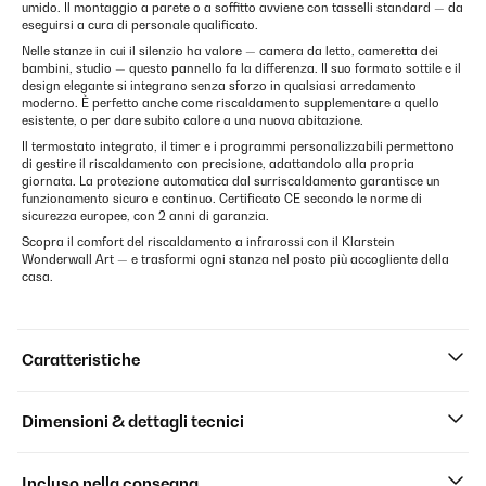
umido. Il montaggio a parete o a soffitto avviene con tasselli standard — da
eseguirsi a cura di personale qualificato.
Nelle stanze in cui il silenzio ha valore — camera da letto, cameretta dei
bambini, studio — questo pannello fa la differenza. Il suo formato sottile e il
design elegante si integrano senza sforzo in qualsiasi arredamento
moderno. È perfetto anche come riscaldamento supplementare a quello
esistente, o per dare subito calore a una nuova abitazione.
Il termostato integrato, il timer e i programmi personalizzabili permettono
di gestire il riscaldamento con precisione, adattandolo alla propria
giornata. La protezione automatica dal surriscaldamento garantisce un
funzionamento sicuro e continuo. Certificato CE secondo le norme di
sicurezza europee, con 2 anni di garanzia.
Scopra il comfort del riscaldamento a infrarossi con il Klarstein
Wonderwall Art — e trasformi ogni stanza nel posto più accogliente della
casa.
Caratteristiche
Dimensioni & dettagli tecnici
Incluso nella consegna