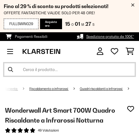
Fino al 29 % di sconto su prodotti selezionati!
OFFERTE FANTASTICHE VALIDE SOLO PER 48 ORE!
Acquista
15
01
26
FULLSWING29
O
M
S
ora
Pagamenti flessibili
Spedizione gratuita da 100€*
scaldamento
Riscaldamento a infrarossi
Quadri riscaldanti a infrarossi
Wonderwall Art Smart 700W Quadro
Riscaldante a Infrarossi Notturna
49 Valutazioni