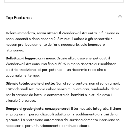
Top Features
Calore immediato, senza attesa:
Il Wonderwall Art entra in funzione in
pochi secondi e dopo appena 2–3 minuti il calore è già percettibile —
nessun preriscaldamento dell'aria necessario, solo benessere
istantaneo.
Bolletta più leggera ogni mese:
Grazie alla classe energetica A, il
Wonderwall Art consuma fino al 50 % in meno rispetto ai riscaldatori
elettrici tradizionali di pari potenza — un risparmio reale che si
accumula nel tempo.
Silenzio totale, anche di notte:
Non ci sono ventole, non ci sono rumori.
Il Wonderwall Art irradia calore senza muovere aria, rendendolo ideale
per la camera da letto, la cameretta dei bambini o lo studio dove il
silenzio è prezioso.
Sempre al grado giusto, senza pensarci:
Il termostato integrato, il timer
e i programmi personalizzabili adattano il riscaldamento ai ritmi della
giornata. La protezione automatica dal surriscaldamento interviene se
necessario, per un funzionamento continuo e sicuro.