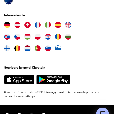
VALUTAZIONE VERIFICATA
Internazionale
19/12/2025
Alles perfekt.
Amazon-Benutzer
Tradurre
VALUTAZIONE VERIFICATA
18/12/2025
Scaricare la app di Klarstein
Super Heizung geht super
Amazon-Benutzer
Tradurre
Questo sito è protetto da reCAPTCHA e soggetto alla
Informativa sulla privacy
e ai
Termini di servizio
di Google.
VALUTAZIONE VERIFICATA
13/12/2025