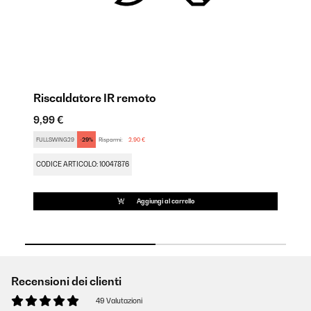
Riscaldatore IR remoto
R
9,99 €
9,
FULLSWING29
-29%
Risparmi:
2,90 €
CO
CODICE ARTICOLO: 10047876
Aggiungi al carrello
Recensioni dei clienti
49 Valutazioni