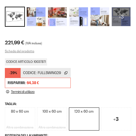
+3
221,99 €
(IVA inclusa)
Scheda del prodotto
CODICE ARTICOLO: 10037871
-29%
CODICE:
FULLSWING29
RISPARMI:
64,38 €
Termini di utilizzo
TAGLIA:
80 x 60 cm
100 x 60 cm
120 x 60 cm
+3
Altra combinazione
Altra combinazione
POTENZA DELLA VARIANTE: