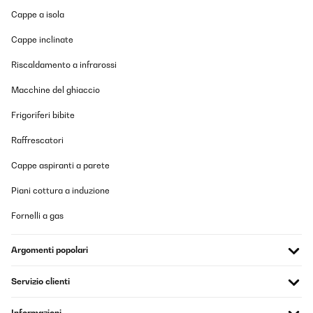
Im Zusammenspiel mit einem Energiespeicher ist dann auch ein
Cappe a isola
Zimmer im Winter warm. Ist zwar dafür nicht gedacht
funktioniert aber trotzdem.
Cappe inclinate
Amazon-Benutzer
Riscaldamento a infrarossi
Tradurre
Macchine del ghiaccio
VALUTAZIONE VERIFICATA
Frigoriferi bibite
22/01/2026
Raffrescatori
Muy interesante si buscas un sistema de calefacción de bajo
consumo que ofrezca un calor directo y agradable. Al ser de
Cappe aspiranti a parete
infrarrojos, no calienta el aire como un calefactor tradicional,
sino que transmite calor por radiación, lo que resulta muy
Piani cottura a induzione
cómodo y no reseca el ambiente.Los 700 W rinden bien, pero es
importante tener en cuenta que el calor se nota sobre todo a un
Fornelli a gas
par de metros. Por eso es ideal colocarlo en la zona superior del
sofá o de la cama, donde realmente te llega el calor de forma
directa. Si lo instalas a tres metros o más, la sensación térmica
Argomenti popolari
disminuye bastante y no calienta tanto la estancia.La
conectividad WiFi y la app son muy prácticas para encenderlo,
programarlo o ajustar la temperatura desde el móvil. La
Servizio clienti
detección de presencia ayuda a ahorrar energía reduciendo la
potencia cuando no hay nadie delante. Además, al no tener
ventilador, es totalmente silencioso, perfecto para trabajar, leer
Informazioni