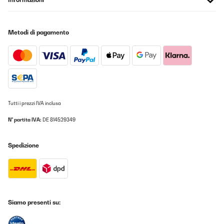
o dormir sin ruidos.El diseño es moderno, discreto y al ir en la
pared no ocupa espacio. La instalación es sencilla y el panel
frontal se limpia fácilmente.En conjunto, un radiador muy
recomendable si buscas bajo consumo, silencio total, calor
Metodi di pagamento
directo y agradable, y la comodidad de controlarlo desde el
móvil, siempre teniendo en cuenta que funciona mejor cuando
estás relativamente cerca de él.
Usuario/a de amazon
Tradurre
Tutti i prezzi IVA inclusa
VALUTAZIONE VERIFICATA
20/01/2026
N° partita IVA:
DE 814529349
Abbiamo acquistato questo quadro elettrico quasi un anno fa, ci
siamo trovati benissimo, oltre ad essere molto bello
Spedizione
esteticamente é anche molto utile.É un quadro a infrarossi,
ovviamente non riesce a riscaldare una grande stanza, ma una
di 10/15mq riesce benissimo a dare quel calore
piacevole.Riscalda soprattutto la parte dove viene appoggiato e
se ci sono oggetti vicino a sé!È un acquisto molto carino, lo
ricomprerò sicuramente per un’altra stanza.Super consigliato
Siamo presenti su:
Utente Amazon
Tradurre