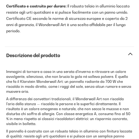
Certificato e costruito per durare:
Il robusto telaio in alluminio laccato
resiste agli urti quotidiani e si pulisce facilmente con un panno umido.
Certificato CE secondo le norme di sicurezza europee e coperto da 2
anni di garanzia, il Wonderwall Art è una scelta affidabile per il lungo
periodo.
Descrizione del prodotto
Immagini di tornare a casa in una serata d'inverno e ritrovare un calore
avvolgente, silenzioso, che non brucia la gola né solleva polvere. È quello
che fa il Klarstein Wonderwall Art: un pannello radiante da 700 W che
riscalda in modo diretto, come i raggi del sole, senza alcun rumore e senza
muovere aria.
A differenza dei convettori tradizionali, il Wonderwall Art non riscalda
l'aria della stanza — riscalda le persone e le superfici direttamente. Il
risultato è un calore omogeneo e naturale, che non secca le mucose e non
disturba chi soffre di allergie. Con classe energetica A, consuma fino al 50
% in meno rispetto ai classici riscaldatori elettrici: un risparmio concreto,
visibile in bolletta.
Il pannello è costruito con un robusto telaio in alluminio con finitura laccata
di qualità: resiste agli urti quotidiani e si pulisce con un semplice panno