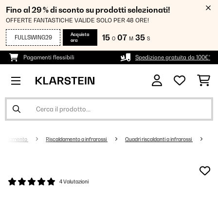
Fino al 29 % di sconto su prodotti selezionati!
OFFERTE FANTASTICHE VALIDE SOLO PER 48 ORE!
Acquista
15
07
35
FULLSWING29
O
M
S
ora
Pagamenti flessibili
Spedizione gratuita da 100€*
scaldamento
Riscaldamento a infrarossi
Quadri riscaldanti a infrarossi
4 Valutazioni