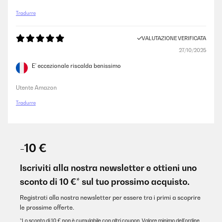
Tradurre
VALUTAZIONE VERIFICATA
27/10/2025
E’ eccezionale riscalda benissimo
Utente Amazon
Tradurre
-10 €
Iscriviti alla nostra newsletter e ottieni uno
sconto di 10 €* sul tuo prossimo acquisto.
Registrati alla nostra newsletter per essere tra i primi a scoprire
le prossime offerte.
*Lo sconto di 10 € non è cumulabile con altri coupon. Valore minimo dell’ordine