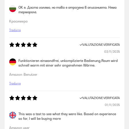
ОК е. Доста голямо, но това е отразено в описанието. Няма
термореле.
Красимира
Tradurre
VALUTAZIONE VERIFICATA
03/11/2025
Funktionieren einwandfrei, unkomplizierte Bedienung,Raum wird
schnell warm mit einer sehr angenehmen Wärme.
Amazon-Benutzer
Tradurre
VALUTAZIONE VERIFICATA
01/11/2025
This was a test to see what they were like. Based on experience
so far, I will be buying more
Amazon user