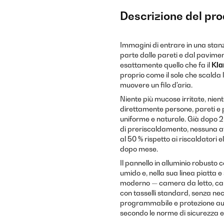
Descrizione del pr
Immagini di entrare in una stanz
parte dalle pareti e dal pavime
esattamente quello che fa il
Kla
proprio come il sole che scalda l
muovere un filo d'aria.
Niente più mucose irritate, nien
direttamente persone, pareti e 
uniforme e naturale. Già dopo 2–
di preriscaldamento, nessuna att
al 50 % rispetto ai riscaldatori 
dopo mese.
Il pannello in alluminio robusto 
umido e, nella sua linea piatta 
moderno — camera da letto, came
con tasselli standard, senza nec
programmabile e protezione aut
secondo le norme di sicurezza e