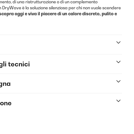
amento, di una ristrutturazione o di un complemento
tein DryWave è la soluzione silenziosa per chi non vuole scendere
scopra oggi e viva il piacere di un calore discreto, pulito e
li tecnici
egna
ione