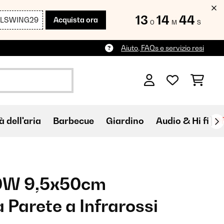
13
14
43
LLSWING29
Acquista ora
O
M
S
Aiuto, FAQs e servizio resi
à dell'aria
Barbecue
Giardino
Audio & Hi fi
Of
0W 9,5x50cm
 Parete a Infrarossi