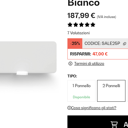
Bianco
187,99 €
(IVA inclusa)
7 Valutazioni
-25%
CODICE:
SALE25P
RISPARMI:
47,00 €
Termini di utilizzo
TIPO:
1 Pannello
2 Pannelli
Disponibile
Cosa significano gli stati?
A