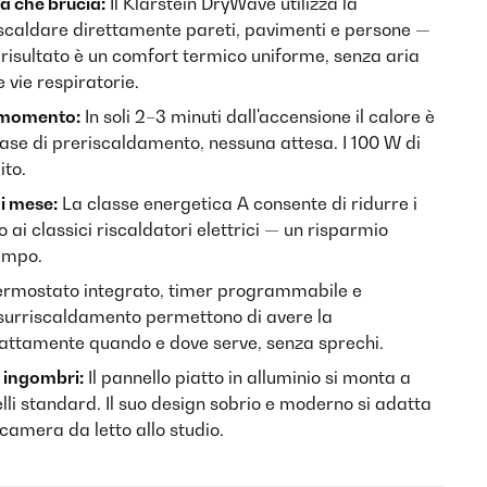
a che brucia:
Il Klarstein DryWave utilizza la
 scaldare direttamente pareti, pavimenti e persone —
 risultato è un comfort termico uniforme, senza aria
e vie respiratorie.
o momento:
In soli 2–3 minuti dall'accensione il calore è
ase di preriscaldamento, nessuna attesa. I 100 W di
ito.
i mese:
La classe energetica A consente di ridurre i
 ai classici riscaldatori elettrici — un risparmio
tempo.
rmostato integrato, timer programmabile e
surriscaldamento permettono di avere la
attamente quando e dove serve, senza sprechi.
 ingombri:
Il pannello piatto in alluminio si monta a
elli standard. Il suo design sobrio e moderno si adatta
camera da letto allo studio.