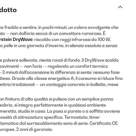
odotto
a fredda e sentire, in pochi minuti, un calore avvolgente che
nto — non dall'aria secca di un convettore rumoroso. È
rstein DryWave
: riscalda con raggi infrarossi da 100 W,
a pelle in una giornata d'inverno, in silenzio assoluto e senza
te polvere sollevata, niente ronzii di fondo. Il DryWave scalda
pavimenti — non l'aria — regalando un comfort termico
3 minuti dall'accensione la differenza si sente: nessuna fase
esa. Grazie alla classe energetica A, il consumo si riduce fino
elettrici tradizionali — un vantaggio concreto in bolletta, mese
con finitura di alta qualità si pulisce con un semplice panno
e sobria, si integra perfettamente in qualsiasi ambiente
retta, studio in casa. La posa a parete o a soffitto avviene
essità di attrezzatura specifica. Termostato, timer
omatica dal surriscaldamento sono di serie. Certificato CE
uropee, 2 anni di garanzia.