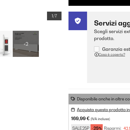
1/7
Servizi agg
Scegli servizi e
prodotto.
+2
Garanzia est
Cosa è coperto?
Disponibile anche in altre co
Acquista questo prodotto in
169,99 €
(IVA inclusa)
SALE25P
-25%
Risparmi:
42,