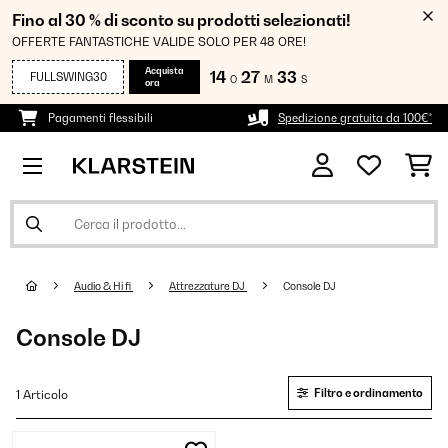
Fino al 30 % di sconto su prodotti selezionati!
OFFERTE FANTASTICHE VALIDE SOLO PER 48 ORE!
Acquista
14
27
33
FULLSWING30
O
M
S
ora
Pagamenti flessibili
Spedizione gratuita da 100€*
Audio & Hi fi
Attrezzature DJ
Console DJ
Console DJ
Filtro e ordinamento
1 Articolo