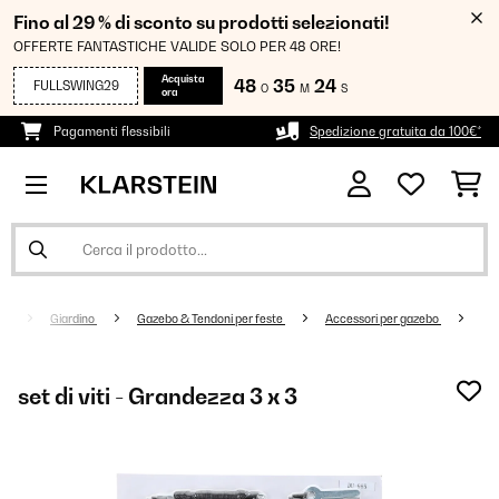
Fino al 29 % di sconto su prodotti selezionati!
OFFERTE FANTASTICHE VALIDE SOLO PER 48 ORE!
Acquista
48
35
24
FULLSWING29
O
M
S
ora
Pagamenti flessibili
Spedizione gratuita da 100€*
Giardino
Gazebo & Tendoni per feste
Accessori per gazebo
set di viti - Grandezza 3 x 3