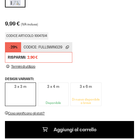
9,99 €
(IVA inclusa)
CODICE ARTICOLO: 10047514
-29%
CODICE:
FULLSWING29
RISPARMI:
2,90 €
Termini di utilizzo
DESIGN VARIANTI:
3 x 3 m
3 x 4 m
3 x 6 m
Di nuovo disponibile
Disponibile
a breve
Cosa significano gli stati?
Aggiungi al carrello