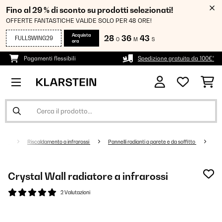
Fino al 29 % di sconto su prodotti selezionati!
OFFERTE FANTASTICHE VALIDE SOLO PER 48 ORE!
Acquista
28
36
43
FULLSWING29
O
M
S
ora
Pagamenti flessibili
Spedizione gratuita da 100€*
ento
Riscaldamento a infrarossi
Pannelli radianti a parete e da soffitto
Crystal Wall radiatore a infrarossi
2 Valutazioni