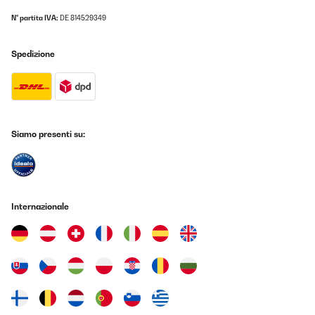
N° partita IVA:
DE 814529349
Spedizione
Siamo presenti su:
Internazionale