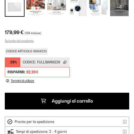
+4
179,99 €
(IVA inclusa)
Scheda del prodotto
CODICE ARTICOLO: 10034223
-29%
CODICE:
FULLSWING29
RISPARMI:
52,20 €
Termini di utilizzo
Aggiungi al carrello
Pronto per la spedizione
Tempi di spedizione: 2 - 4 giorni