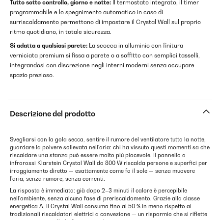
Tutto sotto controllo, giorno e notte:
Il termostato integrato, il timer
programmabile e lo spegnimento automatico in caso di
surriscaldamento permettono di impostare il Crystal Wall sul proprio
ritmo quotidiano, in totale sicurezza.
Si adatta a qualsiasi parete:
La scocca in alluminio con finitura
verniciata premium si fissa a parete o a soffitto con semplici tasselli,
integrandosi con discrezione negli interni moderni senza occupare
spazio prezioso.
Descrizione del prodotto
Svegliarsi con la gola secca, sentire il rumore del ventilatore tutta la notte,
guardare la polvere sollevata nell'aria: chi ha vissuto questi momenti sa che
riscaldare una stanza può essere molto più piacevole. Il pannello a
infrarossi Klarstein Crystal Wall da 800 W riscalda persone e superfici per
irraggiamento diretto — esattamente come fa il sole — senza muovere
l'aria, senza rumore, senza correnti.
La risposta è immediata: già dopo 2–3 minuti il calore è percepibile
nell'ambiente, senza alcuna fase di preriscaldamento. Grazie alla classe
energetica A, il Crystal Wall consuma fino al 50 % in meno rispetto ai
tradizionali riscaldatori elettrici a convezione — un risparmio che si riflette