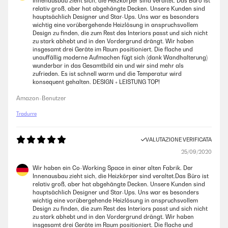
Innenausbau zieht sich, die Heizkörper sind veraltet. Das Büro ist
relativ groß, aber hat abgehängte Decken. Unsere Kunden sind
hauptsächlich Designer und Star-Ups. Uns war es besonders
wichtig eine vorübergehende Heizlösung in anspruchsvollem
Design zu finden, die zum Rest des Interiors passt und sich nicht
zu stark abhebt und in den Vordergrund drängt. Wir haben
insgesamt drei Geräte im Raum positioniert. Die flache und
unauffällig moderne Aufmachen fügt sich (dank Wandhalterung)
wunderbar in das Gesamtbild ein und wir sind mehr als
zufrieden. Es ist schnell warm und die Temperatur wird
konsequent gehalten. DESIGN + LEISTUNG TOP!
Amazon-Benutzer
Tradurre
VALUTAZIONE VERIFICATA
25/09/2020
Wir haben ein Co-Working Space in einer alten Fabrik. Der
Innenausbau zieht sich, die Heizkörper sind veraltet.Das Büro ist
relativ groß, aber hat abgehängte Decken. Unsere Kunden sind
hauptsächlich Designer und Star-Ups. Uns war es besonders
wichtig eine vorübergehende Heizlösung in anspruchsvollem
Design zu finden, die zum Rest des Interiors passt und sich nicht
zu stark abhebt und in den Vordergrund drängt. Wir haben
insgesamt drei Geräte im Raum positioniert. Die flache und