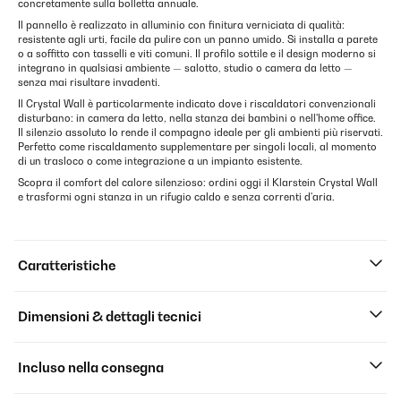
concretamente sulla bolletta annuale.
Il pannello è realizzato in alluminio con finitura verniciata di qualità:
resistente agli urti, facile da pulire con un panno umido. Si installa a parete
o a soffitto con tasselli e viti comuni. Il profilo sottile e il design moderno si
integrano in qualsiasi ambiente — salotto, studio o camera da letto —
senza mai risultare invadenti.
Il Crystal Wall è particolarmente indicato dove i riscaldatori convenzionali
disturbano: in camera da letto, nella stanza dei bambini o nell'home office.
Il silenzio assoluto lo rende il compagno ideale per gli ambienti più riservati.
Perfetto come riscaldamento supplementare per singoli locali, al momento
di un trasloco o come integrazione a un impianto esistente.
Scopra il comfort del calore silenzioso: ordini oggi il Klarstein Crystal Wall
e trasformi ogni stanza in un rifugio caldo e senza correnti d'aria.
Caratteristiche
Dimensioni & dettagli tecnici
Incluso nella consegna