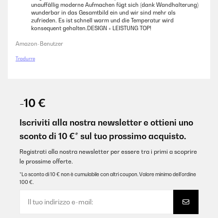
unauffällig moderne Aufmachen fügt sich (dank Wandhalterung)
wunderbar in das Gesamtbild ein und wir sind mehr als
zufrieden. Es ist schnell warm und die Temperatur wird
konsequent gehalten.DESIGN + LEISTUNG TOP!
Amazon-Benutzer
Tradurre
-10 €
Iscriviti alla nostra newsletter e ottieni uno
sconto di 10 €* sul tuo prossimo acquisto.
Registrati alla nostra newsletter per essere tra i primi a scoprire
le prossime offerte.
*Lo sconto di 10 € non è cumulabile con altri coupon. Valore minimo dell’ordine
100 €.