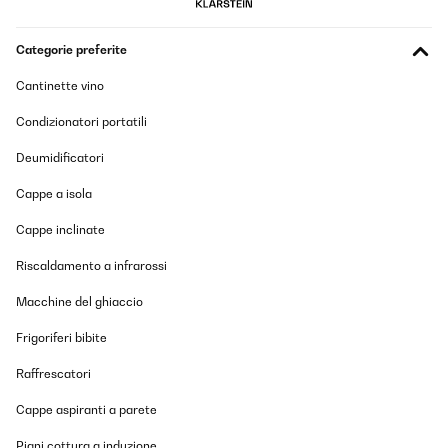
_______________________________
===============================
Categorie preferite
RÉPONDRE
===============================
Cher client,
Cantinette vino
Nous comprenons votre point de vue et il est vrai qu'à première
Condizionatori portatili
vue, il s'agit d'un système basique. Le fait qu'il soit entièrement
fabriqué en acier inoxydable lui assure une durée de vie beaucoup
Deumidificatori
plus longue, une résistance à l'usure et une facilité de nettoyage.
Cappe a isola
Merci pour votre commentaire, nous l'avons transmis à l'équipe
produit, votre avis est important et nous aide à nous améliorer.
Cappe inclinate
Bonne journée,
Riscaldamento a infrarossi
Votre équipe Klarstein
_______________________________
Macchine del ghiaccio
COZONAC
Frigoriferi bibite
Tradurre
Raffrescatori
VALUTAZIONE VERIFICATA
Cappe aspiranti a parete
20/04/2025
Piani cottura a induzione