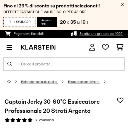
Fino al 29 % di sconto su prodotti selezionati!
OFFERTE FANTASTICHE VALIDE SOLO PER 48 ORE!
Acquista
20
35
18
FULLSWING29
O
M
S
ora
Pagamenti flessibili
Spedizione gratuita da 100€*
Elettrodomestici da cucina
Essiccatori per alimenti
Captain Jerky 30-90°C Essiccatore
Professionale 20 Strati Argento
33 Valutazioni