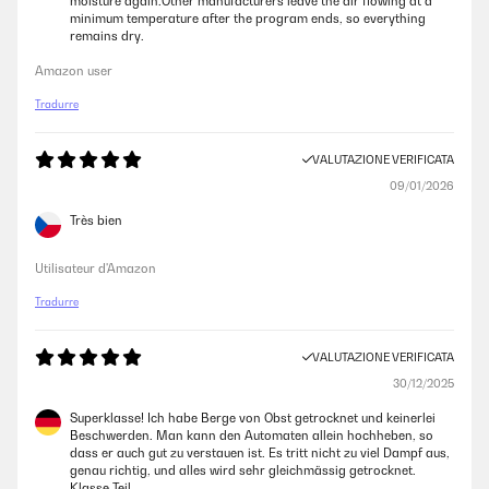
moisture again.Other manufacturers leave the air flowing at a
minimum temperature after the program ends, so everything
remains dry.
Amazon user
Tradurre
VALUTAZIONE VERIFICATA
09/01/2026
Très bien
Utilisateur d'Amazon
Tradurre
VALUTAZIONE VERIFICATA
30/12/2025
Superklasse! Ich habe Berge von Obst getrocknet und keinerlei
Beschwerden. Man kann den Automaten allein hochheben, so
dass er auch gut zu verstauen ist. Es tritt nicht zu viel Dampf aus,
genau richtig, und alles wird sehr gleichmässig getrocknet.
Klasse Teil.