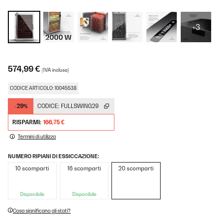
+3
574,99 €
(IVA inclusa)
CODICE ARTICOLO: 10045538
-29%
CODICE:
FULLSWING29
RISPARMI:
166,75 €
Termini di utilizzo
NUMERO RIPIANI DI ESSICCAZIONE:
10 scomparti
16 scomparti
20 scomparti
Disponibile
Disponibile
Cosa significano gli stati?