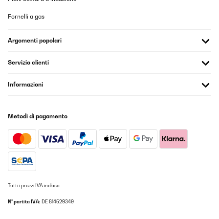
trotz nicht sauber zu bedienenden Tastenfeld volle Punktzahl.
warum... einfach zu reinigen. Edelstahl nirgends Plastik. Stellt
Fornelli a gas
sich selbst nach Zeit aus. Bis 90 Grad Also für ne faule Socke wie
ich , top
Argomenti popolari
Amazon-Benutzer
Tradurre
Servizio clienti
Informazioni
VALUTAZIONE VERIFICATA
20/04/2025
trotz nicht sauber zu bedienenden Tastenfeld volle
Metodi di pagamento
Punktzahl.warum... einfach zu reinigen. Edelstahl nirgends
Plastik. Stellt sich selbst nach Zeit aus. Bis 90 GradAlso für ne
faule Socke wie ich , top
Amazon-Benutzer
Tradurre
Tutti i prezzi IVA inclusa
VALUTAZIONE VERIFICATA
14/10/2024
N° partita IVA:
DE 814529349
Utilisé pour fruits et récolte de champignons, le séchage est plus