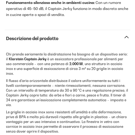
Funzionamento silenzioso anche in ambienti cucina:
Con un rumore
operativo di 45–50 dB, il Captain Jerky funziona in modo discreto anche
in cucine aperte o spazi di vendita.
Descrizione del prodotto
Chi prende seriamente la disidratazione ha bisogno di un dispositivo serio:
il
Klarstein Captain Jerky
è un essiccatore professionale per alimenti per
uso commerciale – con una potenza di
2.000 W
, una struttura in acciaio
inox e una superficie di essiccazione di circa 3 m² su 20 griglie in acciaio
inox.
Il flusso d’aria orizzontale distribuisce il calore uniformemente su tutti i
livelli contemporaneamente – niente rimescolamenti, nessuna correzione.
Con un intervallo di temperatura da 30 a 90 °C e una regolazione precisa, il
Captain Jerky copre tutto: da erbe e fiori a carne, pesce e frutta. Il timer di
24 ore garantisce un’essiccazione completamente automatica – imposta e
via.
Le griglie in acciaio inox sono resistenti all’umidità e alla deformazione,
prive di BPA e molto più durevoli rispetto alle griglie in plastica – un chiaro
vantaggio per un uso intensivo e continuativo. La finestra in vetro con
cornice in acciaio inox permette di osservare il processo di essiccazione
senza dover aprire il dispositivo.