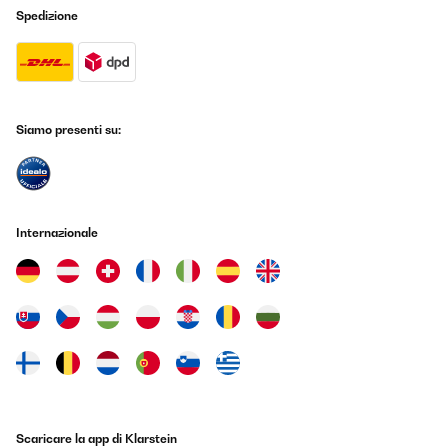
rapide qu'avec un modèle d'une autre marque que j'avais avant.Le
Spedizione
seul bémol c'est le retrait du plastique de protection qui est plus
simple aidé d'un sèche cheveux pour chauffer le film.Dommage
que les degrés ne soient pas réglables 1 par 1 mais de 5 en 5,
mais ça n'enlève rien à la qualité de ce déshydrateur.Je
recommande.
Utilisateur d'Amazon
Siamo presenti su:
Tradurre
VALUTAZIONE VERIFICATA
14/10/2024
Internazionale
Utilisé pour fruits et récolte de champignons, le séchage est plus
rapide qu’avec un modèle d’une autre marque que j’avais avant.
Le seul bémol c’est le retrait du plastique de protection qui est
plus simple aidé d’un sèche cheveux pour chauffer le film.
Dommage que les degrés ne soient pas réglables 1 par 1 mais de
5 en 5, mais ça n’enlève rien à la qualité de ce déshydrateur. Je
recommande.
Utilisateur d'Amazon
Tradurre
Scaricare la app di Klarstein