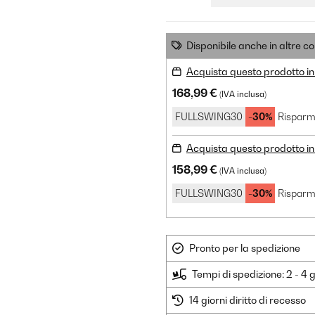
Disponibile anche in altre co
Acquista questo prodotto in
168,99 €
(IVA inclusa)
FULLSWING30
-30%
Risparm
Acquista questo prodotto in 
158,99 €
(IVA inclusa)
FULLSWING30
-30%
Risparm
Pronto per la spedizione
Tempi di spedizione: 2 - 4 g
14 giorni diritto di recesso