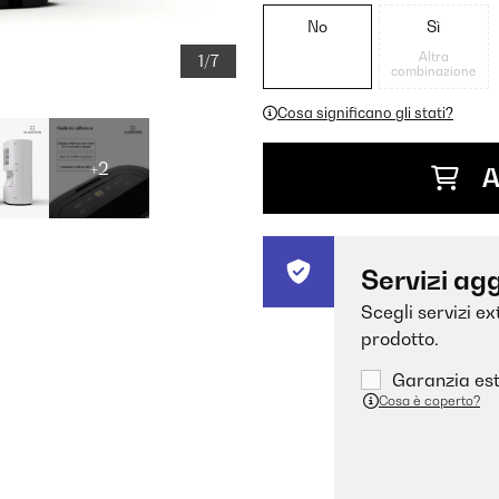
No
Sì
Altra
1/7
combinazione
Cosa significano gli stati?
+2
A
Servizi agg
Scegli servizi e
prodotto.
Garanzia est
Cosa è coperto?