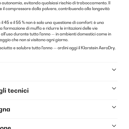
 autonomia, evitando qualsiasi rischio di traboccamento. Il
gge il compressore dalla polvere, contribuendo alla longevità
il 45 e il 55 % non è solo una questione di comfort: è una
formazione di muffa e ridurre le irritazioni delle vie
 all'uso durante tutto l'anno — in ambienti domestici come in
aggio che non si visitano ogni giorno.
iutta e salubre tutto l'anno — ordini oggi il Klarstein AeroDry.
li tecnici
egna
ione