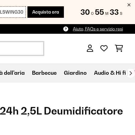
30
55
32
LLSWING30
Acquista ora
O
M
S
Aiuto, FAQs e servizio resi
à dell'aria
Barbecue
Giardino
Audio & Hi fi
Of
24h 2,5L Deumidificatore