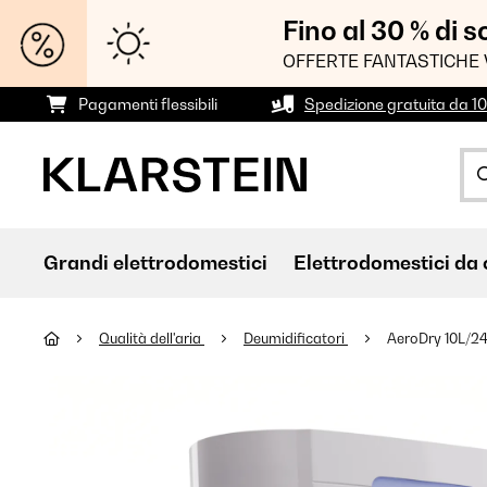
Fino al 30 % di 
OFFERTE FANTASTICHE 
Pagamenti flessibili
Spedizione gratuita da 1
Grandi elettrodomestici
Elettrodomestici da 
Qualità dell'aria
Deumidificatori
AeroDry 10L/24