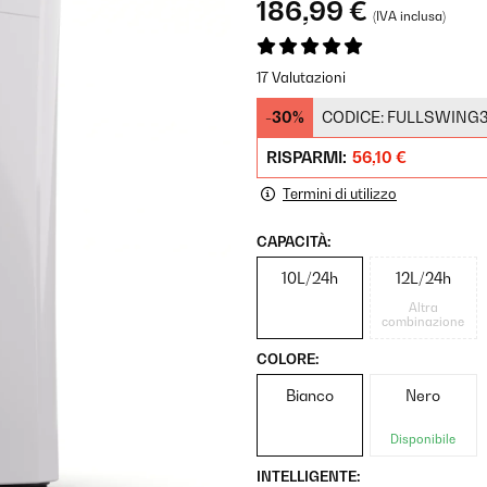
186,99 €
(IVA inclusa)
17 Valutazioni
-30%
CODICE:
FULLSWING
RISPARMI:
56,10 €
Termini di utilizzo
CAPACITÀ:
10L/24h
12L/24h
Altra
combinazione
COLORE:
Bianco
Nero
Disponibile
INTELLIGENTE: