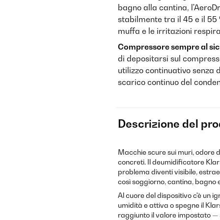
bagno alla cantina, l'AeroDr
stabilmente tra il 45 e il 5
muffa e le irritazioni respira
Compressore sempre al sic
di depositarsi sul compress
utilizzo continuativo senza 
scarico continuo del conde
Descrizione del pr
Macchie scure sui muri, odore di
concreti. Il deumidificatore Kla
problema diventi visibile, estrae
così soggiorno, cantina, bagno
Al cuore del dispositivo c'è un i
umidità e attiva o spegne il Kl
raggiunto il valore impostato —