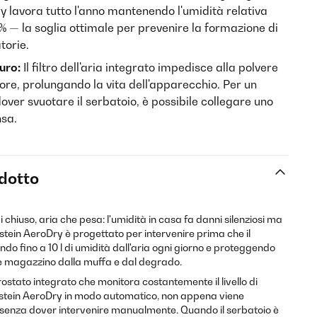
y lavora tutto l'anno mantenendo l'umidità relativa
5 % — la soglia ottimale per prevenire la formazione di
torie.
uro:
Il filtro dell'aria integrato impedisce alla polvere
ore, prolungando la vita dell'apparecchio. Per un
dover svuotare il serbatoio, è possibile collegare uno
nsa.
odotto
 chiuso, aria che pesa: l'umidità in casa fa danni silenziosi ma
rstein AeroDry è progettato per intervenire prima che il
ndo fino a 10 l di umidità dall'aria ogni giorno e proteggendo
 e magazzino dalla muffa e dal degrado.
grostato integrato che monitora costantemente il livello di
arstein AeroDry in modo automatico, non appena viene
 senza dover intervenire manualmente. Quando il serbatoio è