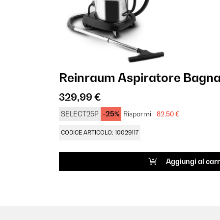
Reinraum Aspiratore Bagna
329,99 €
SELECT25P
-25%
Risparmi:
82,50 €
CODICE ARTICOLO: 10029117
Aggiungi al carr