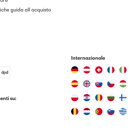
tore
riche guida all acquisto
Internazionale
nti su: