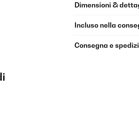
Dimensioni & dettag
Incluso nella cons
Consegna e spediz
di