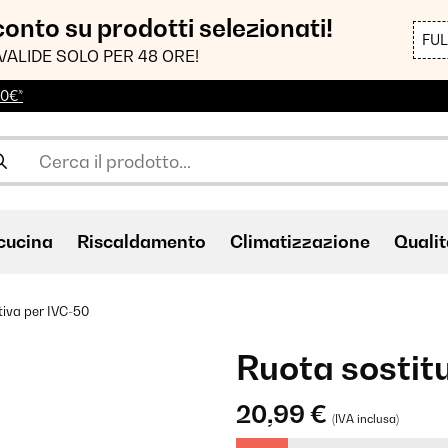
sconto su prodotti selezionati!
FU
VALIDE SOLO PER 48 ORE!
00€*
cucina
Riscaldamento
Climatizzazione
Qualit
tiva per IVC-50
Ruota sostit
20,99 €
(IVA inclusa)