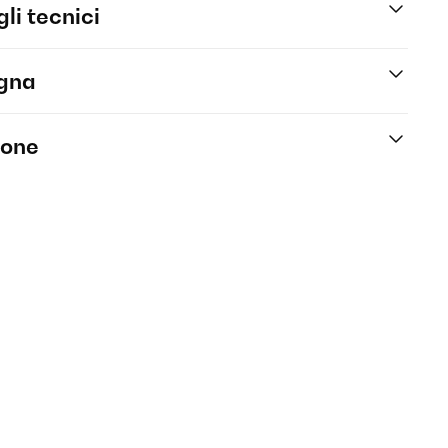
li tecnici
egna
ione