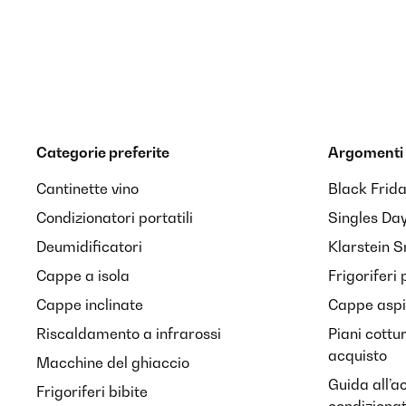
Categorie preferite
Argomenti 
Cantinette vino
Black Frid
Condizionatori portatili
Singles Da
Deumidificatori
Klarstein 
Cappe a isola
Frigoriferi 
Cappe inclinate
Cappe aspir
Riscaldamento a infrarossi
Piani cottu
acquisto
Macchine del ghiaccio
Guida all’a
Frigoriferi bibite