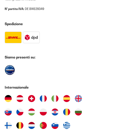
N° partita IVA:
DE 814529349
Spedizione
Siamo presenti su:
Internazionale