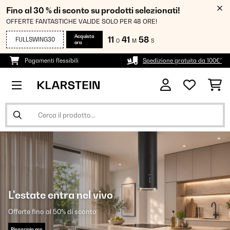
Fino al 30 % di sconto su prodotti selezionati!
OFFERTE FANTASTICHE VALIDE SOLO PER 48 ORE!
Acquista
11
41
57
FULLSWING30
O
M
S
ora
Pagamenti flessibili
Spedizione gratuita da 100€*
L'estate entra nel vivo
Offerte fino al 50% di sconto
Risparmia ora