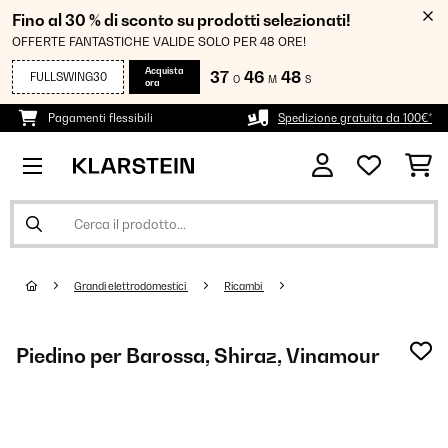
Fino al 30 % di sconto su prodotti selezionati!
OFFERTE FANTASTICHE VALIDE SOLO PER 48 ORE!
Acquista
37
46
48
FULLSWING30
O
M
S
ora
Pagamenti flessibili
Spedizione gratuita da 100€*
Grandi elettrodomestici
Ricambi
Piedino per Barossa, Shiraz, Vinamour