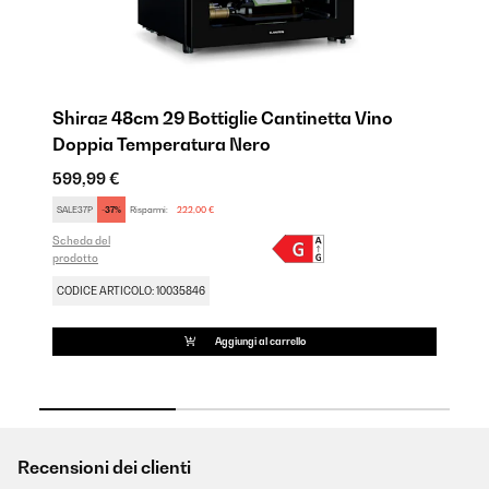
o
Shiraz 48cm 29 Bottiglie Cantinetta Vino
Ba
Doppia Temperatura Nero
D
599,99 €
54
SALE37P
-37%
Risparmi:
222,00 €
SA
Scheda del
Sch
prodotto
pro
CODICE ARTICOLO: 10035846
CO
Aggiungi al carrello
Recensioni dei clienti