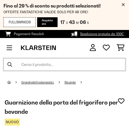
Fino al 29 % di sconto su prodotti selezionati!
OFFERTE FANTASTICHE VALIDE SOLO PER 48 ORE!
Acquista
17
43
06
FULLSWING29
O
M
S
ora
Pagamenti flessibili
Spedizione gratuita da 100€*
Grandi elettrodomestici
Ricambi
Guarnizione della porta del frigorifero per
bevande
NUOVO