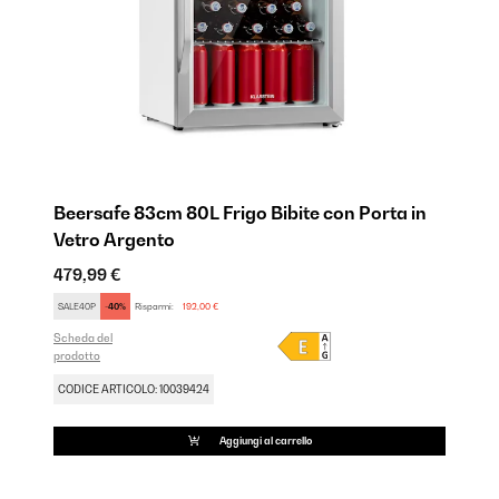
Beersafe 83cm 80L Frigo Bibite con Porta in
Vetro Argento
479,99 €
SALE40P
-40%
Risparmi:
192,00 €
Scheda del
prodotto
CODICE ARTICOLO: 10039424
Aggiungi al carrello