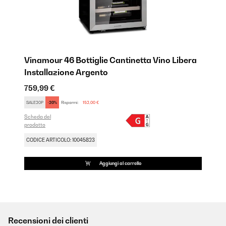
Vinamour 46 Bottiglie Cantinetta Vino Libera
Installazione​ Argento
759,99 €
SALE20P
-20%
Risparmi:
152,00 €
Scheda del
prodotto
CODICE ARTICOLO: 10045823
Aggiungi al carrello
Recensioni dei clienti