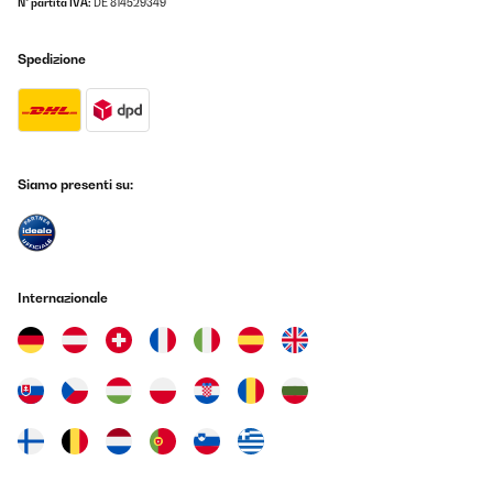
N° partita IVA:
DE 814529349
Spedizione
Siamo presenti su:
Internazionale