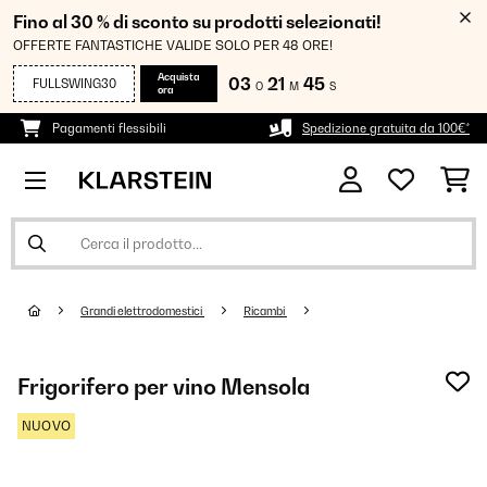
Fino al 30 % di sconto su prodotti selezionati!
OFFERTE FANTASTICHE VALIDE SOLO PER 48 ORE!
Acquista
03
21
44
FULLSWING30
O
M
S
ora
Pagamenti flessibili
Spedizione gratuita da 100€*
Grandi elettrodomestici
Ricambi
Frigorifero per vino Mensola
NUOVO