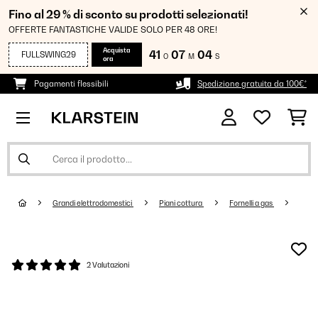
Fino al 29 % di sconto su prodotti selezionati!
OFFERTE FANTASTICHE VALIDE SOLO PER 48 ORE!
Acquista
41
07
04
FULLSWING29
O
M
S
ora
Pagamenti flessibili
Spedizione gratuita da 100€*
Grandi elettrodomestici
Piani cottura
Fornelli a gas
2 Valutazioni