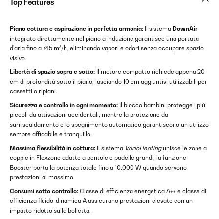
Top Features
Piano cottura e aspirazione in perfetta armonia:
Il sistema
DownAir
integrato direttamente nel piano a induzione garantisce una portata
d'aria fino a 745 m³/h, eliminando vapori e odori senza occupare spazio
visivo.
Libertà di spazio sopra e sotto:
Il motore compatto richiede appena 20
cm di profondità sotto il piano, lasciando 10 cm aggiuntivi utilizzabili per
cassetti o ripiani.
Sicurezza e controllo in ogni momento:
Il blocco bambini protegge i più
piccoli da attivazioni accidentali, mentre la protezione da
surriscaldamento e lo spegnimento automatico garantiscono un utilizzo
sempre affidabile e tranquillo.
Massima flessibilità in cottura:
Il sistema
VarioHeating
unisce le zone a
coppie in Flexzone adatte a pentole e padelle grandi; la funzione
Booster porta la potenza totale fino a 10.000 W quando servono
prestazioni al massimo.
Consumi sotto controllo:
Classe di efficienza energetica A++ e classe di
efficienza fluido-dinamica A assicurano prestazioni elevate con un
impatto ridotto sulla bolletta.