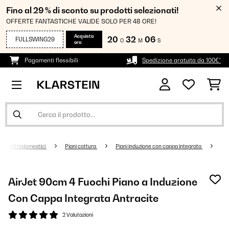
Fino al 29 % di sconto su prodotti selezionati!
OFFERTE FANTASTICHE VALIDE SOLO PER 48 ORE!
Acquista
20
32
05
FULLSWING29
O
M
S
ora
Pagamenti flessibili
Spedizione gratuita da 100€*
di elettrodomestici
Piani cottura
Piani induzione con cappa integrata
AirJet 90cm 4 Fuochi Piano a Induzione
Con Cappa Integrata Antracite
2 Valutazioni