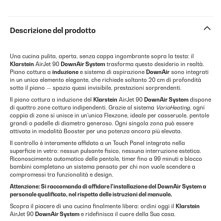
Descrizione del prodotto
Una cucina pulita, aperta, senza cappa ingombrante sopra la testa: il
Klarstein
AirJet 90
DownAir System
trasforma questo desiderio in realtà.
Piano cottura a
induzione
e sistema di aspirazione
DownAir
sono integrati
in un unico elemento elegante, che richiede soltanto 20 cm di profondità
sotto il piano — spazio quasi invisibile, prestazioni sorprendenti.
Il piano cottura a induzione del
Klarstein
AirJet 90
DownAir System
dispone
di quattro zone cottura indipendenti. Grazie al sistema
VarioHeating
, ogni
coppia di zone si unisce in un'unica Flexzone, ideale per casseruole, pentole
grandi o padelle di diametro generoso. Ogni singola zona può essere
attivata in modalità Booster per una potenza ancora più elevata.
Il controllo è interamente affidato a un Touch Panel integrato nella
superficie in vetro: nessun pulsante fisico, nessuna interruzione estetica.
Riconoscimento automatico delle pentole, timer fino a 99 minuti e blocco
bambini completano un sistema pensato per chi non vuole scendere a
compromessi tra funzionalità e design.
Attenzione: Si raccomanda di affidare l'installazione del DownAir System a
personale qualificato, nel rispetto delle istruzioni del manuale.
Scopra il piacere di una cucina finalmente libera: ordini oggi il
Klarstein
AirJet 90
DownAir System
e ridefinisca il cuore della Sua casa.