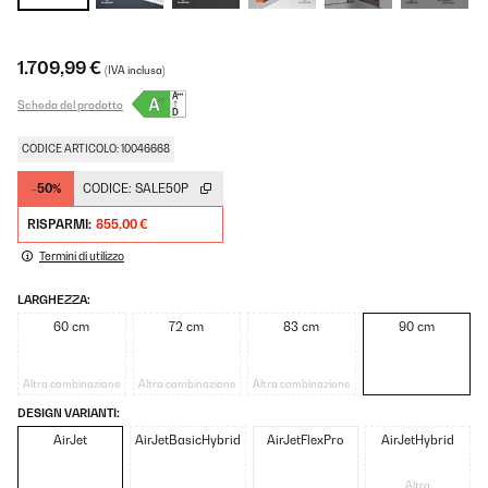
1.709,99 €
(IVA inclusa)
Scheda del prodotto
CODICE ARTICOLO: 10046668
-50%
CODICE:
SALE50P
RISPARMI:
855,00 €
Termini di utilizzo
LARGHEZZA:
60 cm
72 cm
83 cm
90 cm
Altra combinazione
Altra combinazione
Altra combinazione
DESIGN VARIANTI:
AirJet
AirJetBasicHybrid
AirJetFlexPro
AirJetHybrid
Altra