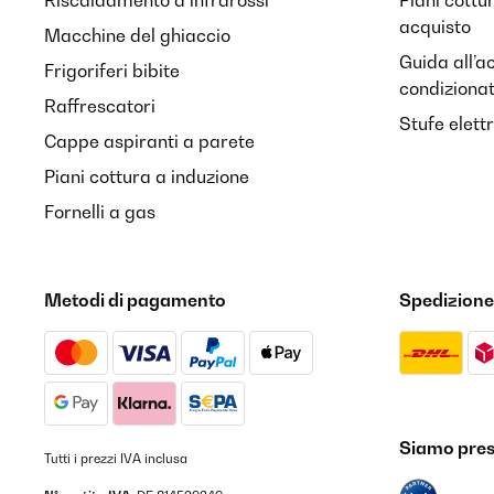
Riscaldamento a infrarossi
Piani cottu
acquisto
Macchine del ghiaccio
Guida all’a
Frigoriferi bibite
condiziona
Raffrescatori
Stufe elett
Cappe aspiranti a parete
Piani cottura a induzione
Fornelli a gas
Metodi di pagamento
Spedizione
Siamo prese
Tutti i prezzi IVA inclusa