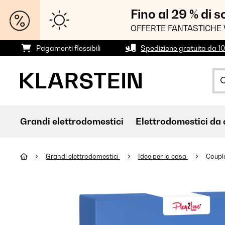
Fino al 29 % di 
OFFERTE FANTASTICHE 
Pagamenti flessibili
Spedizione gratuita da 1
Grandi elettrodomestici
Elettrodomestici da 
Grandi elettrodomestici
Idee per la casa
Couple