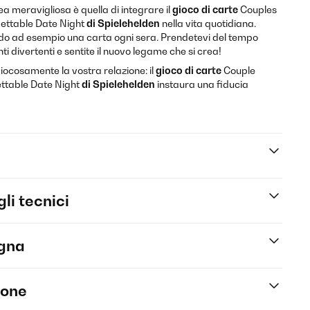
ea meravigliosa è quella di integrare il
gioco di carte
Couples
gettable Date Night
di Spielehelden
nella vita quotidiana.
ndo ad esempio una carta ogni sera. Prendetevi del tempo
ti divertenti e sentite il nuovo legame che si crea!
ocosamente la vostra relazione: il
gioco di carte
Couple
ettable Date Night
di Spielehelden
instaura una fiducia
li tecnici
egna
ione