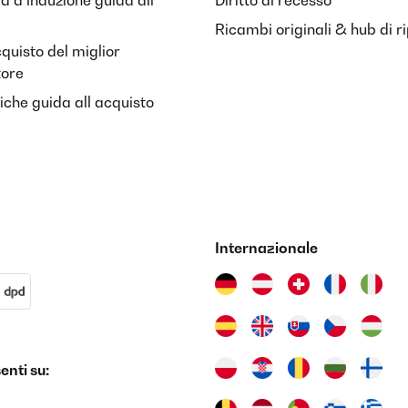
ra a induzione guida all
Diritto di recesso
Ricambi originali & hub di r
cquisto del miglior
tore
riche guida all acquisto
Internazionale
nti su: