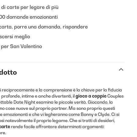
 di carte per legare di più
100 domande emozionanti
carta, porre una domanda, rispondere
cersi meglio
 per San Valentino
odotto
si reciprocamente e la comprensione è la chiave per la fiducia
rofonde, intime e anche divertenti, il
gioco a coppie
Couples
table Date Night esamina le piccole verità. Giocando, la
ano cose nuove sul proprio partner. Ma sono proprio questi
re emozionanti e che vi legheranno come Bonny e Clyde. Ci si
ì notevolmente il proprio legame. Che si tratti di desideri,
carte
rende facile affrontare determinati argomenti:
re.