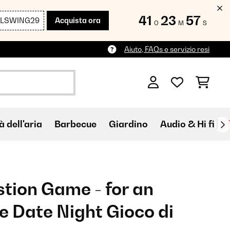
41
23
56
LLSWING29
Acquista ora
O
M
S
Aiuto, FAQs e servizio resi
à dell'aria
Barbecue
Giardino
Audio & Hi fi
Of
tion Game - for an
e Date Night Gioco di