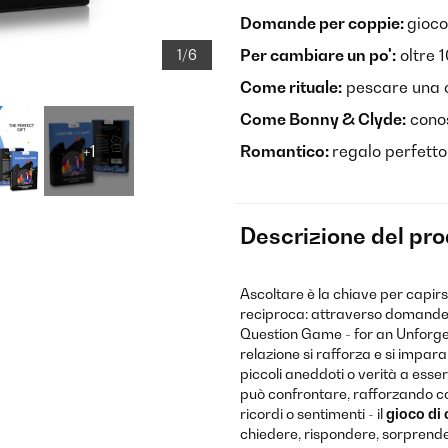
Domande per coppie:
gioco
Per cambiare un po':
oltre 
1/6
Come rituale:
pescare una 
Come Bonny & Clyde:
conos
+1
Romantico:
regalo perfetto
Descrizione del pr
Ascoltare è la chiave per capir
reciproca: attraverso domande p
Question Game - for an Unforget
relazione si rafforza e si impar
piccoli aneddoti o verità a esse
può confrontare, rafforzando cos
ricordi o sentimenti - il
gioco di 
chiedere, rispondere, sorprende