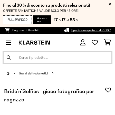
Fino al 30 % di sconto su prodotti selezionati!
OFFERTE FANTASTICHE VALIDE SOLO PER 48 ORE!
Acquista
17
17
56
FULLSWING30
O
M
S
ora
Pagamenti flessibili
Spedizione gratuita da 100€*
Grandi elettrodomestici
Bride'n'Selfies - gioco fotografico per
ragazze