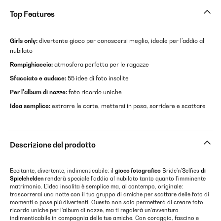
Top Features
Girls only:
divertente gioco per conoscersi meglio, ideale per l'addio al
nubilato
Rompighiaccio:
atmosfera perfetta per le ragazze
Sfacciato e audace:
55 idee di foto insolite
Per l'album di nozze:
foto ricordo uniche
Idea semplice:
estrarre le carte, mettersi in posa, sorridere e scattare
Descrizione del prodotto
Eccitante, divertente, indimenticabile: il
gioco fotografico
Bride'n'Selfies
di
Spielehelden
renderà speciale l'addio al nubilato tanto quanto l'imminente
matrimonio. L'idea insolita è semplice ma, al contempo, originale:
trascorrerai una notte con il tuo gruppo di amiche per scattare delle foto di
momenti o pose più divertenti. Questo non solo permetterà di creare foto
ricordo uniche per l'album di nozze, ma ti regalerà un'avventura
indimenticabile in compagnia delle tue amiche. Con coraggio, fascino e