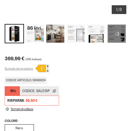
1/8
+3
369,99 €
(IVA inclusa)
Scheda del prodotto
CODICE ARTICOLO: 10045924
-15%
CODICE:
SALE15P
RISPARMI:
55,50 €
Termini di utilizzo
COLORE:
Nero