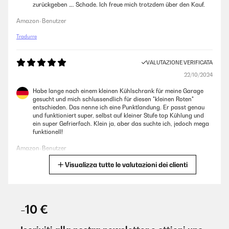
zurückgeben …. Schade. Ich freue mich trotzdem über den Kauf.
Amazon-Benutzer
Tradurre
VALUTAZIONE VERIFICATA
22/10/2024
Habe lange nach einem kleinen Kühlschrank für meine Garage
gesucht und mich schlussendlich für diesen "kleinen Roten"
entschieden. Das nenne ich eine Punktlandung. Er passt genau
und funktioniert super, selbst auf kleiner Stufe top Kühlung und
ein super Gefrierfach. Klein ja, aber das suchte ich, jedoch mega
funktionell!
Amazon-Benutzer
Visualizza tutte le valutazioni dei clienti
Tradurre
VALUTAZIONE VERIFICATA
06/10/2022
-10 €
Habe den Kühlschrank für meine Tochter gekauft. Für ihren Ein-
Personen -Haushalt ist er völlig ausreichend. Gesonderter