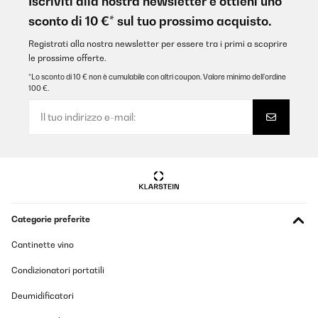
Iscriviti alla nostra newsletter e ottieni uno
Gefrierteil ist toll. Sie ist mit dem Kühlschrank sehr zufrieden.
sconto di 10 €* sul tuo prossimo acquisto.
Amazon-Benutzer
Registrati alla nostra newsletter per essere tra i primi a scoprire
Tradurre
le prossime offerte.
*Lo sconto di 10 € non è cumulabile con altri coupon. Valore minimo dell’ordine
100 €.
VALUTAZIONE VERIFICATA
02/06/2022
Für meine Autorküche perfekt
Amazon-Benutzer
Tradurre
VALUTAZIONE VERIFICATA
Categorie preferite
24/04/2022
Cantinette vino
Die ursprüngliche Lieferverzögerung wurde vom Verkäufer sehr
kundenfreundlich gelöst. Das Produkt entspricht voll und ganz
Condizionatori portatili
meinen Erwartungen.
Deumidificatori
Amazon-Benutzer