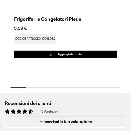
Frigoriferi e Congelatori Piede
Gu
c
9,99 €
12
CODICE ARTICOLO: 10048053
CO
Aggiungi al carrello
Recensioni dei clienti
15 Valutazioni
Inserisci la tua valutazione