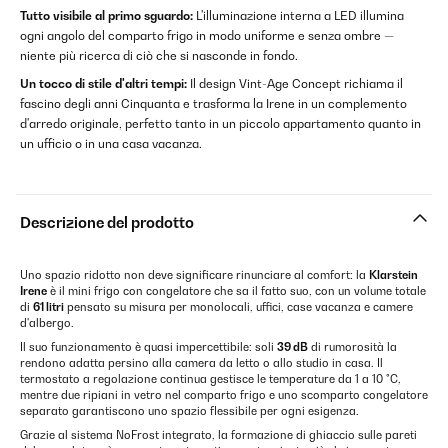
Tutto visibile al primo sguardo:
L'illuminazione interna a LED illumina
ogni angolo del comparto frigo in modo uniforme e senza ombre —
niente più ricerca di ciò che si nasconde in fondo.
Un tocco di stile d'altri tempi:
Il design Vint-Age Concept richiama il
fascino degli anni Cinquanta e trasforma la Irene in un complemento
d'arredo originale, perfetto tanto in un piccolo appartamento quanto in
un ufficio o in una casa vacanza.
Descrizione del prodotto
Uno spazio ridotto non deve significare rinunciare al comfort: la
Klarstein
Irene
è il mini frigo con congelatore che sa il fatto suo, con un volume totale
di
61 litri
pensato su misura per monolocali, uffici, case vacanza e camere
d'albergo.
Il suo funzionamento è quasi impercettibile: soli
39 dB
di rumorosità la
rendono adatta persino alla camera da letto o allo studio in casa. Il
termostato a regolazione continua gestisce le temperature da 1 a 10 °C,
mentre due ripiani in vetro nel comparto frigo e uno scomparto congelatore
separato garantiscono uno spazio flessibile per ogni esigenza.
Grazie al sistema NoFrost integrato, la formazione di ghiaccio sulle pareti