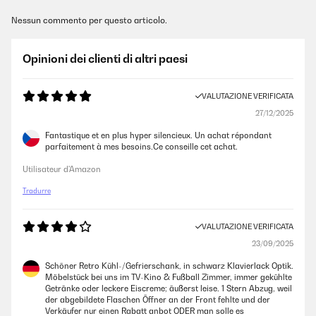
Nessun commento per questo articolo.
Opinioni dei clienti di altri paesi
VALUTAZIONE VERIFICATA
27/12/2025
Fantastique et en plus hyper silencieux. Un achat répondant
parfaitement à mes besoins.Ce conseille cet achat.
Utilisateur d'Amazon
Tradurre
VALUTAZIONE VERIFICATA
23/09/2025
Schöner Retro Kühl-/Gefrierschank, in schwarz Klavierlack Optik.
Möbelstück bei uns im TV-Kino & Fußball Zimmer, immer gekühlte
Getränke oder leckere Eiscreme; äußerst leise. 1 Stern Abzug, weil
der abgebildete Flaschen Öffner an der Front fehlte und der
Verkäufer nur einen Rabatt anbot ODER man solle es