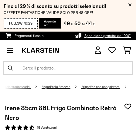
Fino al 29 % di sconto su prodotti selezionati!
OFFERTE FANTASTICHE VALIDE SOLO PER 48 ORE!
Acquista
49
50
44
FULLSWING29
O
M
S
ora
Pagamenti flessibili
Spedizione gratuita da 100€*
andi elettrodomestici
Frigoriferi e Freezer
Frigoriferi con congelatore
Irene 85cm 86L Frigo Combinato Retrò
Nero
15 Valutazioni