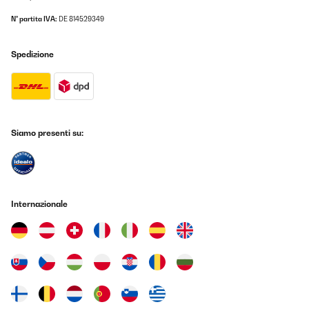
N° partita IVA:
DE 814529349
Spedizione
Siamo presenti su:
Internazionale