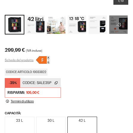
1/8
+3
299,99 €
(IVA inclusa)
Scheda del prodotto
CODICE ARTICOLO: 10033822
-35%
CODICE:
SALE35P
RISPARMI:
105,00 €
Termini di utilizzo
CAPACITÀ:
23 L
30 L
42 L