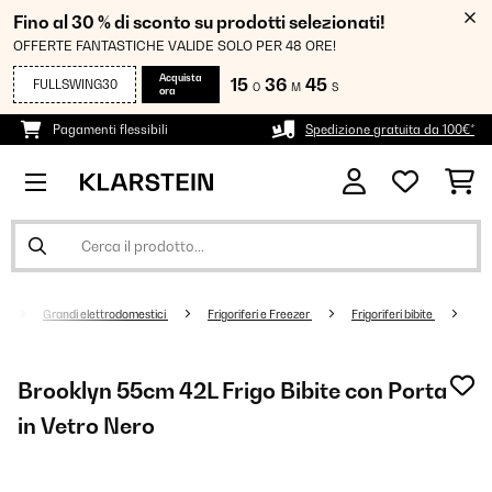
Fino al 30 % di sconto su prodotti selezionati!
OFFERTE FANTASTICHE VALIDE SOLO PER 48 ORE!
Acquista
15
36
45
FULLSWING30
O
M
S
ora
Pagamenti flessibili
Spedizione gratuita da 100€*
Grandi elettrodomestici
Frigoriferi e Freezer
Frigoriferi bibite
Brooklyn 55cm 42L Frigo Bibite con Porta
in Vetro Nero