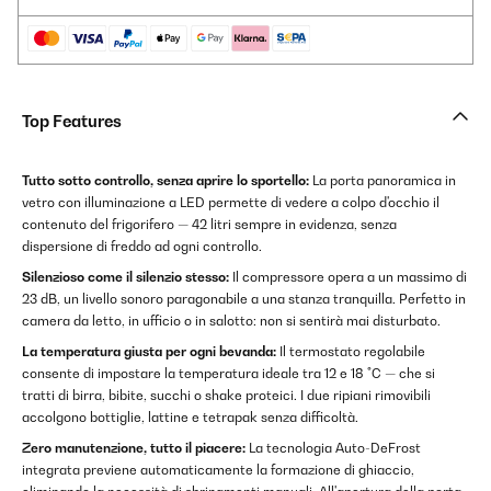
Top Features
Tutto sotto controllo, senza aprire lo sportello:
La porta panoramica in
vetro con illuminazione a LED permette di vedere a colpo d'occhio il
contenuto del frigorifero — 42 litri sempre in evidenza, senza
dispersione di freddo ad ogni controllo.
Silenzioso come il silenzio stesso:
Il compressore opera a un massimo di
23 dB, un livello sonoro paragonabile a una stanza tranquilla. Perfetto in
camera da letto, in ufficio o in salotto: non si sentirà mai disturbato.
La temperatura giusta per ogni bevanda:
Il termostato regolabile
consente di impostare la temperatura ideale tra 12 e 18 °C — che si
tratti di birra, bibite, succhi o shake proteici. I due ripiani rimovibili
accolgono bottiglie, lattine e tetrapak senza difficoltà.
Zero manutenzione, tutto il piacere:
La tecnologia Auto-DeFrost
integrata previene automaticamente la formazione di ghiaccio,