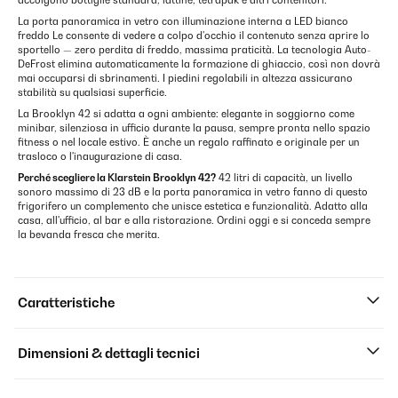
accolgono bottiglie standard, lattine, tetrapak e altri contenitori.
La porta panoramica in vetro con illuminazione interna a LED bianco
freddo Le consente di vedere a colpo d'occhio il contenuto senza aprire lo
sportello — zero perdita di freddo, massima praticità. La tecnologia Auto-
DeFrost elimina automaticamente la formazione di ghiaccio, così non dovrà
mai occuparsi di sbrinamenti. I piedini regolabili in altezza assicurano
stabilità su qualsiasi superficie.
La Brooklyn 42 si adatta a ogni ambiente: elegante in soggiorno come
minibar, silenziosa in ufficio durante la pausa, sempre pronta nello spazio
fitness o nel locale estivo. È anche un regalo raffinato e originale per un
trasloco o l'inaugurazione di casa.
Perché scegliere la Klarstein Brooklyn 42?
42 litri di capacità, un livello
sonoro massimo di 23 dB e la porta panoramica in vetro fanno di questo
frigorifero un complemento che unisce estetica e funzionalità. Adatto alla
casa, all'ufficio, al bar e alla ristorazione. Ordini oggi e si conceda sempre
la bevanda fresca che merita.
Caratteristiche
Dimensioni & dettagli tecnici