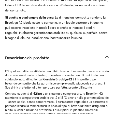
eliminando la necessità di sbrinamenti manuali. All'apertura della porta,
la luce LED bianco freddo si accende all'istante per una visione chiara
del contenuto.
Si adatta a ogni angolo della casa:
Le dimensioni compatte rendono la
Brooklyn 42 ideale sotto la scrivania, in un locale esterno o in cucina —
può essere installata in modo libero o anche a incasso. I piedini
regolabili in altezza garantiscono stabilità su qualsiasi superficie, senza
bisogno di alcuna installazione: basta inserire la spina.
Descrizione del prodotto
C'è qualcosa di irresistibile in una bibita fresca al momento giusto — che sia
dopo una sessione in palestra, durante una serata con gli amici o in una
calda giornata di luglio. La
Klarstein Brooklyn 42
è il frigorifero per
bevande compatto che Le garantisce sempre quella piacevole sorpresa: il
Suo drink preferito, alla temperatura perfetta, pronto all'istante.
Con una capacità di
42 litri
e un sistema a compressore, la Brooklyn 42
mantiene la temperatura stabile tra 12 e 18 °C anche nelle giornate più calde
— senza sbalzi, senza compromessi. Il termostato regolabile Le permette di
personalizzare la temperatura in base al tipo di bevanda: birra artigianale,
bibite, succhi o bevande proteiche. I due ripiani in plastica rimovibili