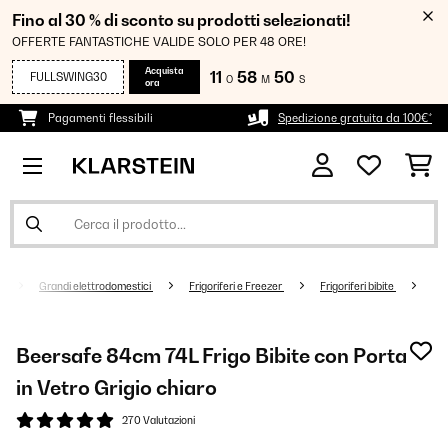
Fino al 30 % di sconto su prodotti selezionati!
OFFERTE FANTASTICHE VALIDE SOLO PER 48 ORE!
Acquista
11
58
50
FULLSWING30
O
M
S
ora
Pagamenti flessibili
Spedizione gratuita da 100€*
Grandi elettrodomestici
Frigoriferi e Freezer
Frigoriferi bibite
Beersafe 84cm 74L Frigo Bibite con Porta
in Vetro Grigio chiaro
270 Valutazioni