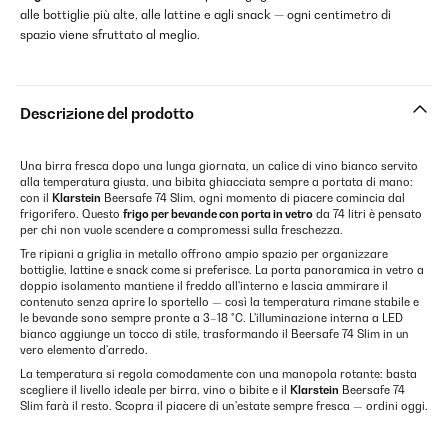
alle bottiglie più alte, alle lattine e agli snack — ogni centimetro di
spazio viene sfruttato al meglio.
Descrizione del prodotto
Una birra fresca dopo una lunga giornata, un calice di vino bianco servito
alla temperatura giusta, una bibita ghiacciata sempre a portata di mano:
con il
Klarstein
Beersafe 74 Slim, ogni momento di piacere comincia dal
frigorifero. Questo
frigo per bevande con porta in vetro
da 74 litri è pensato
per chi non vuole scendere a compromessi sulla freschezza.
Tre ripiani a griglia in metallo offrono ampio spazio per organizzare
bottiglie, lattine e snack come si preferisce. La porta panoramica in vetro a
doppio isolamento mantiene il freddo all'interno e lascia ammirare il
contenuto senza aprire lo sportello — così la temperatura rimane stabile e
le bevande sono sempre pronte a 3–18 °C. L'illuminazione interna a LED
bianco aggiunge un tocco di stile, trasformando il Beersafe 74 Slim in un
vero elemento d'arredo.
La temperatura si regola comodamente con una manopola rotante: basta
scegliere il livello ideale per birra, vino o bibite e il
Klarstein
Beersafe 74
Slim farà il resto. Scopra il piacere di un'estate sempre fresca — ordini oggi.