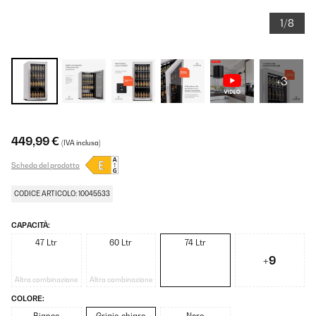
1/8
+3
449,99 €
(IVA inclusa)
Scheda del prodotto
CODICE ARTICOLO: 10045533
CAPACITÀ:
47 Ltr
60 Ltr
74 Ltr
+9
Altra combinazione
Altra combinazione
COLORE: