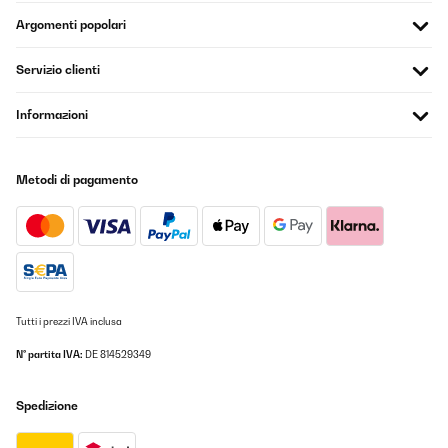
Nicht zu warm, nicht zu kalt – einfach perfekt. Oben steht eine
Argomenti popolari
komplette Palette Red Bull, unten wartet die Milch brav auf ihren
Einsatz im Kaffee. Und das Beste: Das Teil ist flüsterleise. Kein
nerviges Brummen, kein Summen, nur angenehme Stille.Die
Servizio clienti
Glastür sieht schick aus, fast schon ein bisschen „Mini-Bar-Vibe“.
Man fühlt sich direkt motivierter, wenn man kurz rübergreift und
sich ein kühles Getränk gönnt. Die Größe ist ideal fürs kleine Büro
Informazioni
oder Homeoffice – kompakt, aber nicht lächerlich
klein.Fazit:Klein, cool und absolut zuverlässig. Für mich der
perfekte Mini-Fridge – mein Red Bull war noch nie so stilvoll
kaltgestellt!
Metodi di pagamento
Amazon-Benutzer
Tradurre
VALUTAZIONE VERIFICATA
25/09/2025
Tutti i prezzi IVA inclusa
Sieht gut aus, die gewünschte Gradzahl ist leicht einstellbar und
es geht viel mehr rein als in einen einfachen Kühlschrank.
N° partita IVA:
DE 814529349
Amazon-Benutzer
Spedizione
Tradurre