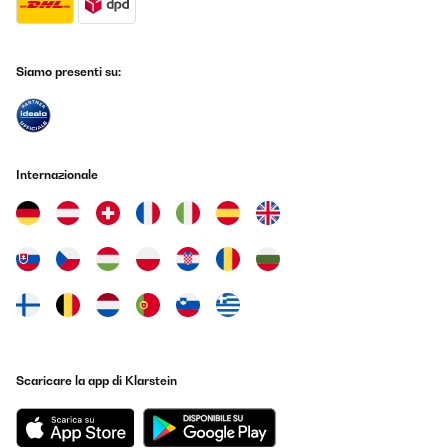
VALUTAZIONE VERIFICATA
21/09/2025
Siamo presenti su:
Toller kleiner Kühlschrank, genau wie ich ihn mir vorgestellt habe.
Obwohl so kompakt, geht doch einiges hinein. Und stylisch sieht
er auch noch aus. Die Lieferung erfolgte auch sehr schnell. Ich bin
sehr zufrieden mit dem Gerät.
Amazon-Benutzer
Internazionale
Tradurre
VALUTAZIONE VERIFICATA
29/08/2025
Super Kühlschrank, ist nach abschalten schnell wieder auf
Termeratur
Amazon-Benutzer
Tradurre
Scaricare la app di Klarstein
VALUTAZIONE VERIFICATA
24/08/2025