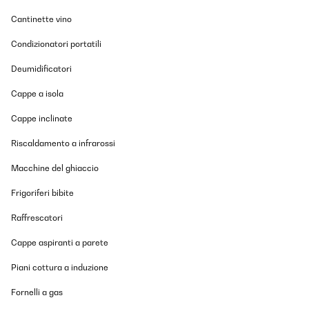
27/10/2025
Cantinette vino
Love the size light inside the copper color outside
Condizionatori portatili
Amazon user
Deumidificatori
Tradurre
Cappe a isola
VALUTAZIONE VERIFICATA
Cappe inclinate
27/10/2025
Riscaldamento a infrarossi
Top Teil
Macchine del ghiaccio
Amazon-Benutzer
Frigoriferi bibite
Tradurre
Raffrescatori
VALUTAZIONE VERIFICATA
Cappe aspiranti a parete
09/10/2025
Piani cottura a induzione
Ich sag’s gleich: Der Klarstein Minikühlschrank ist mein
heimlicher Lieblingskollege im Büro geworden. Er meckert nicht,
Fornelli a gas
braucht keinen Kaffee und sorgt dafür, dass meiner immer schön
gekühlt bleibt. Was will man mehr?Temperatur? Punktlandung.