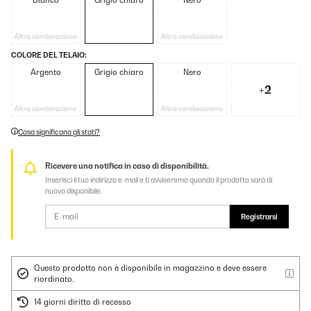
Bianco
Grigio chiaro
Nero
Altra combinazione
Altra combinazione
COLORE DEL TELAIO:
Argento
Grigio chiaro
Nero
+2
Altra combinazione
Altra combinazione
Cosa significano gli stati?
Ricevere una notifica in caso di disponibilità.
Inserisci il tuo indirizzo e-mail e ti avviseremo quando il prodotto sarà di
nuovo disponibile.
Registrarsi
Questo prodotto non è disponibile in magazzino e deve essere
riordinato.
14 giorni diritto di recesso