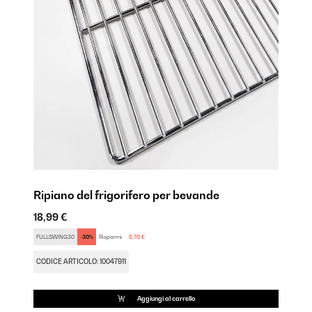
Ripiano del frigorifero per bevande
18,99 €
Ba
FULLSWING30
-30%
Risparmi:
5,70 €
19
CODICE ARTICOLO: 10047911
FU
CO
Aggiungi al carrello