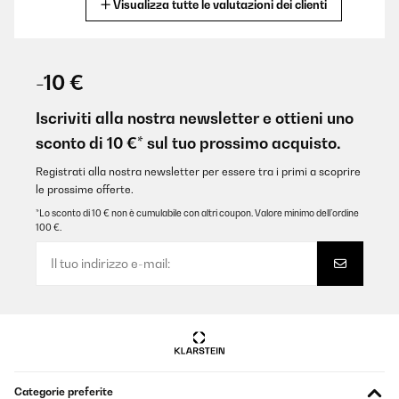
Visualizza tutte le valutazioni dei clienti
Tradurre
VALUTAZIONE VERIFICATA
09/11/2025
-10 €
Für eine Party gekauft. Läuft leise, kühlt gut, sieht klasse aus auf
der überdachten Terrasse..
Iscriviti alla nostra newsletter e ottieni uno
sconto di 10 €* sul tuo prossimo acquisto.
Amazon-Benutzer
Tradurre
Registrati alla nostra newsletter per essere tra i primi a scoprire
le prossime offerte.
*Lo sconto di 10 € non è cumulabile con altri coupon. Valore minimo dell’ordine
VALUTAZIONE VERIFICATA
100 €.
05/11/2025
Geplaatst in onze buitenkeuken. Staat wel droog maar niet
geïsoleerd. Blijft gewoon goed functioneren.
Amazon-gebruiker
Tradurre
VALUTAZIONE VERIFICATA
Categorie preferite