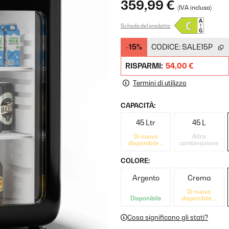
359,99 €
(IVA inclusa)
Scheda del prodotto
-15%
CODICE:
SALE15P
RISPARMI:
54,00 €
Termini di utilizzo
CAPACITÀ:
45 Ltr
45 L
Di nuovo
Altra
disponibile a
combinazione
breve
COLORE:
Argento
Crema
Di nuovo
Disponibile
disponibile a
breve
Cosa significano gli stati?