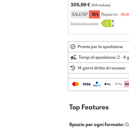
305,99 €
(IVA inclusa)
SALE15P
-15%
Risparmi:
45,9
Scheda del prodotto
Pronto per la spedizione
Tempi di spedizione: 2 - 4 g
14 giorni diritto di recesso
Top Features
Spazio per ogni formato:
Co