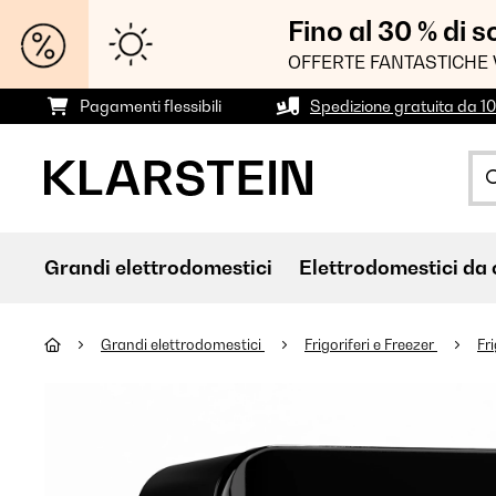
Fino al 30 % di 
OFFERTE FANTASTICHE 
Pagamenti flessibili
Spedizione gratuita da 1
Grandi elettrodomestici
Elettrodomestici da 
Grandi elettrodomestici
Frigoriferi e Freezer
Fri