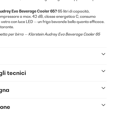
 Audrey Evo Beverage Cooler 65?
65 litri di capacità,
ompressore a max. 42 dB, classe energetica C, consumo
 vetro con luce LED — un frigo bevande bello quanto efficace.
storante.
inetta per birra — Klarstein Audrey Evo Beverage Cooler 65
li tecnici
egna
ione