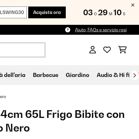
03
29
09
LLSWING30
Acquista ora
O
M
S
Aiuto, FAQs e servizio resi
à dell'aria
Barbecue
Giardino
Audio & Hi fi
Of
Nero
4cm 65L Frigo Bibite con
o Nero