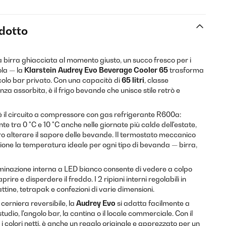
odotto
 birra ghiacciata al momento giusto, un succo fresco per i
la — la
Klarstein Audrey Evo Beverage Cooler 65
trasforma
ccolo bar privato. Con una capacità di
65 litri
, classe
nza assorbita, è il frigo bevande che unisce stile retrò e
 è il circuito a compressore con gas refrigerante R600a:
 tra 0 °C e 10 °C anche nelle giornate più calde dell'estate,
ro alterare il sapore delle bevande. Il termostato meccanico
ione la temperatura ideale per ogni tipo di bevanda — birra,
uminazione interna a LED bianco consente di vedere a colpo
rire e disperdere il freddo. I 2 ripiani interni regolabili in
lattine, tetrapak e confezioni di varie dimensioni.
a cerniera reversibile, la
Audrey Evo
si adatta facilmente a
 studio, l'angolo bar, la cantina o il locale commerciale. Con il
i colori netti, è anche un regalo originale e apprezzato per un