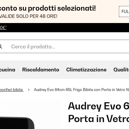
sconto su prodotti selezionati!
FU
VALIDE SOLO PER 48 ORE!
00€*
cucina
Riscaldamento
Climatizzazione
Qualit
goriferi bibite
Audrey Evo 64cm 65L Frigo Bibite con Porta in Vetro 
Audrey Evo 6
Porta in Vetr