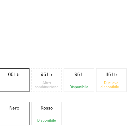
65 Ltr
95 Ltr
95 L
115 Ltr
Altra
Di nuovo
combinazione
Disponibile
disponibile a
breve
Nero
Rosso
Disponibile