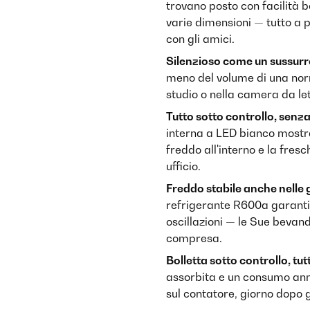
trovano posto con facilità bo
varie dimensioni — tutto a 
con gli amici.
Silenzioso come un sussurr
meno del volume di una norm
studio o nella camera da le
Tutto sotto controllo, senza
interna a LED bianco mostra
freddo all'interno e la fres
ufficio.
Freddo stabile anche nelle g
refrigerante R600a garanti
oscillazioni — le Sue bevan
compresa.
Bolletta sotto controllo, tut
assorbita e un consumo ann
sul contatore, giorno dopo 