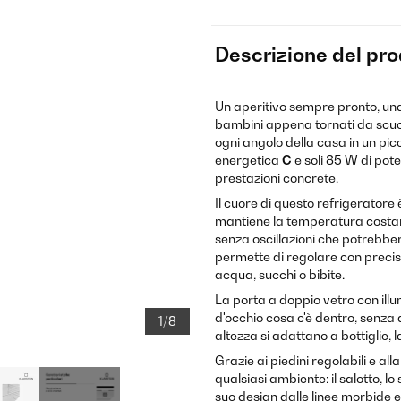
Descrizione del pr
Un aperitivo sempre pronto, una
bambini appena tornati da scuo
ogni angolo della casa in un pi
energetica
C
e soli 85 W di pote
prestazioni concrete.
Il cuore di questo refrigeratore
mantiene la temperatura costante
senza oscillazioni che potrebbe
permette di regolare con precis
acqua, succhi o bibite.
La porta a doppio vetro con ill
d'occhio cosa c'è dentro, senza ap
1/8
altezza si adattano a bottiglie, 
Grazie ai piedini regolabili e all
qualsiasi ambiente: il salotto, lo
suo design dalle linee morbide e 