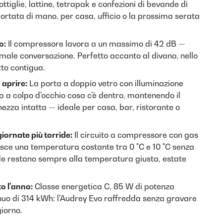
ttiglie, lattine, tetrapak e confezioni di bevande di
portata di mano, per casa, ufficio o la prossima serata
o:
Il compressore lavora a un massimo di 42 dB —
ale conversazione. Perfetto accanto al divano, nello
tto contigua.
 aprire:
La porta a doppio vetro con illuminazione
 a colpo d'occhio cosa c'è dentro, mantenendo il
chezza intatta — ideale per casa, bar, ristorante o
iornate più torride:
Il circuito a compressore con gas
sce una temperatura costante tra 0 °C e 10 °C senza
de restano sempre alla temperatura giusta, estate
to l'anno:
Classe energetica C, 85 W di potenza
uo di 314 kWh: l'Audrey Evo raffredda senza gravare
giorno.