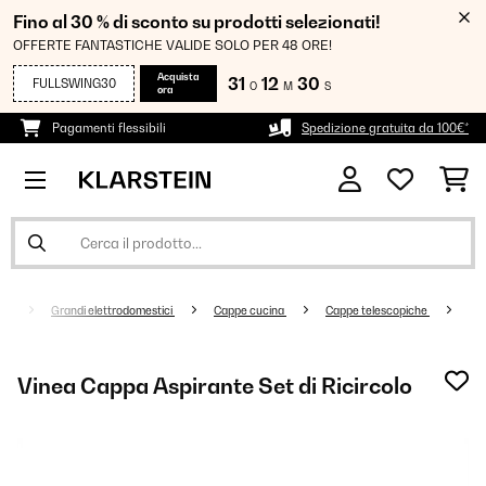
Fino al 30 % di sconto su prodotti selezionati!
OFFERTE FANTASTICHE VALIDE SOLO PER 48 ORE!
Acquista
31
12
30
FULLSWING30
O
M
S
ora
Pagamenti flessibili
Spedizione gratuita da 100€*
Grandi elettrodomestici
Cappe cucina
Cappe telescopiche
Vinea Cappa Aspirante Set di Ricircolo