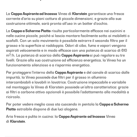
La
Cappa Aspirante ad Incasso
Vinea di
Klarstein
garantisce una fresca
corrente d'aria su piani cottura di piccole dimensioni, e grazie alla sua
costruzione ottimale, sarà pronta all'uso in un batter d'occhio.
La
Cappa a Schermo Piatto
risulta particolarmente efficace nei cucinini e
nelle cucine piccole, poichè si lascia montare facilmente sotto ai mobiletti o
scafalli. Con un solo movimento è possibile estrarre il secondo filtro per il
grasso e la superficie si raddoppia. Odori di cibo, fumo e vapori vengono
aspirati velocemente e in modo efficace con una potenza di scarico di 610
3
m
/h. La potenza di scarico della
Cappa Aspirante
si può regolare su tre
livelli. Grazie alla sua costruzione ad efficienza energetica, la Vinea ha un
funzionamento silenzioso e a risparmio energetico.
Per proteggere l'interno della
Cappa Aspirante
e del canale di scarico dalle
impurità, la Vinea possiede due filtri per il grasso in alluminio
intercambiabili e lavabili in lavatrice. Costruzione impeccabile e variabile
nel montaggio la Vinea di Klarstein possiede un'altra caratteristica: grazie
ai filtri a carbone attivo opzionali è possibile l'adattamento alla modalità a
ricircolo.
Per poter vedere meglio cosa sta cuocendo in pentola la
Cappa a Schermo
Piatto
estraibile dispone di due luci alogene.
Aria fresca e pulita in cucina: la
Cappa Aspirante
ad Incasso
Vinea
di
Klarstein
.