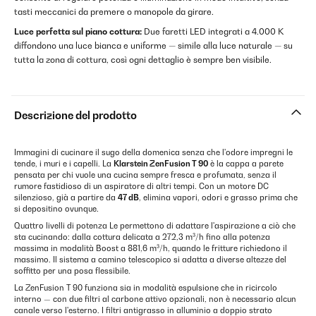
tasti meccanici da premere o manopole da girare.
Luce perfetta sul piano cottura:
Due faretti LED integrati a 4.000 K
diffondono una luce bianca e uniforme — simile alla luce naturale — su
tutta la zona di cottura, così ogni dettaglio è sempre ben visibile.
Descrizione del prodotto
Immagini di cucinare il sugo della domenica senza che l'odore impregni le
tende, i muri e i capelli. La
Klarstein ZenFusion T 90
è la cappa a parete
pensata per chi vuole una cucina sempre fresca e profumata, senza il
rumore fastidioso di un aspiratore di altri tempi. Con un motore DC
silenzioso, già a partire da
47 dB
, elimina vapori, odori e grasso prima che
si depositino ovunque.
Quattro livelli di potenza Le permettono di adattare l'aspirazione a ciò che
sta cucinando: dalla cottura delicata a 272,3 m³/h fino alla potenza
massima in modalità Boost a 881,6 m³/h, quando le fritture richiedono il
massimo. Il sistema a camino telescopico si adatta a diverse altezze del
soffitto per una posa flessibile.
La ZenFusion T 90 funziona sia in modalità espulsione che in ricircolo
interno — con due filtri al carbone attivo opzionali, non è necessario alcun
canale verso l'esterno. I filtri antigrasso in alluminio a doppio strato