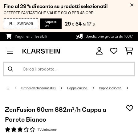
Fino al 29 % di sconto su prodotti selezionati!
OFFERTE FANTASTICHE VALIDE SOLO PER 48 ORE!
Acquista
29
54
16
FULLSWING29
O
M
S
ora
Pagamenti flessibili
Spedizione gratuita da 100€*
Grandi elettrodomestici
Cappe cucina
Cappe inclinate
ZenFusion 90cm 882m³/h Cappa a
Parete Bianco
1 Valutazione