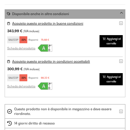
Disponibile anche in altre condizioni
Acquista questo prodotto in buone condizioni
343,99 €
(IVA inclusa)
Aggiungi al
SALE22P
-22%
Risparmi:
75,68 €
carrello
Scheda del prodotto
Acquista questo prodotto in condizioni accettabili
300,99 €
(IVA inclusa)
Aggiungi al
SALE22P
-22%
Risparmi:
66,22 €
carrello
Scheda del prodotto
Questo prodotto non è disponibile in magazzino e deve essere
riordinato.
14 giorni diritto di recesso