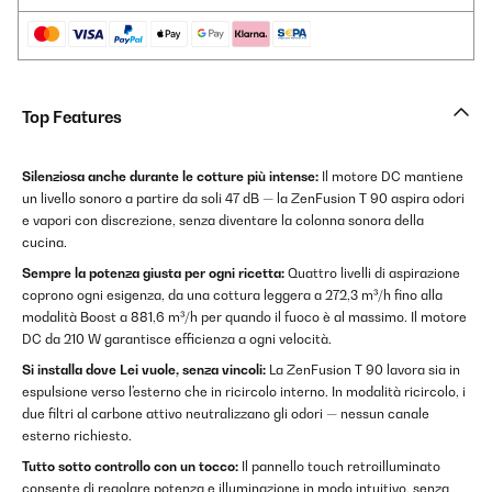
Top Features
Silenziosa anche durante le cotture più intense:
Il motore DC mantiene
un livello sonoro a partire da soli 47 dB — la ZenFusion T 90 aspira odori
e vapori con discrezione, senza diventare la colonna sonora della
cucina.
Sempre la potenza giusta per ogni ricetta:
Quattro livelli di aspirazione
coprono ogni esigenza, da una cottura leggera a 272,3 m³/h fino alla
modalità Boost a 881,6 m³/h per quando il fuoco è al massimo. Il motore
DC da 210 W garantisce efficienza a ogni velocità.
Si installa dove Lei vuole, senza vincoli:
La ZenFusion T 90 lavora sia in
espulsione verso l'esterno che in ricircolo interno. In modalità ricircolo, i
due filtri al carbone attivo neutralizzano gli odori — nessun canale
esterno richiesto.
Tutto sotto controllo con un tocco:
Il pannello touch retroilluminato
consente di regolare potenza e illuminazione in modo intuitivo, senza