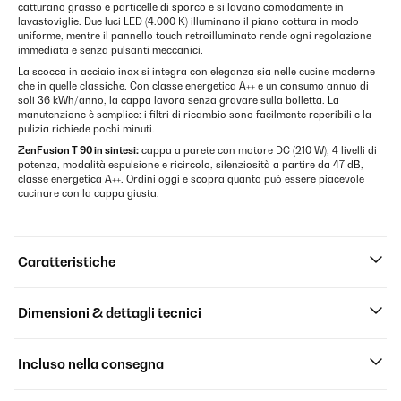
catturano grasso e particelle di sporco e si lavano comodamente in
lavastoviglie. Due luci LED (4.000 K) illuminano il piano cottura in modo
uniforme, mentre il pannello touch retroilluminato rende ogni regolazione
immediata e senza pulsanti meccanici.
La scocca in acciaio inox si integra con eleganza sia nelle cucine moderne
che in quelle classiche. Con classe energetica A++ e un consumo annuo di
soli 36 kWh/anno, la cappa lavora senza gravare sulla bolletta. La
manutenzione è semplice: i filtri di ricambio sono facilmente reperibili e la
pulizia richiede pochi minuti.
ZenFusion T 90 in sintesi:
cappa a parete con motore DC (210 W), 4 livelli di
potenza, modalità espulsione e ricircolo, silenziosità a partire da 47 dB,
classe energetica A++. Ordini oggi e scopra quanto può essere piacevole
cucinare con la cappa giusta.
Caratteristiche
Dimensioni & dettagli tecnici
Incluso nella consegna