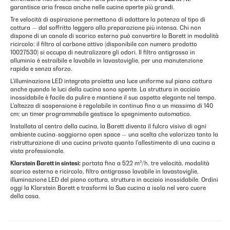
garantisce aria fresca anche nelle cucine aperte più grandi.
Tre velocità di aspirazione permettono di adattare la potenza al tipo di
cottura — dal soffritto leggero alla preparazione più intensa. Chi non
dispone di un canale di scarico esterno può convertire la Barett in modalità
ricircolo: il filtro al carbone attivo (disponibile con numero prodotto
10027530) si occupa di neutralizzare gli odori. Il filtro antigrasso in
alluminio è estraibile e lavabile in lavastoviglie, per una manutenzione
rapida e senza sforzo.
L'illuminazione LED integrata proietta una luce uniforme sul piano cottura
anche quando le luci della cucina sono spente. La struttura in acciaio
inossidabile è facile da pulire e mantiene il suo aspetto elegante nel tempo.
L'altezza di sospensione è regolabile in continuo fino a un massimo di 140
cm; un timer programmabile gestisce lo spegnimento automatico.
Installata al centro della cucina, la Barett diventa il fulcro visivo di ogni
ambiente cucina-soggiorno open space — una scelta che valorizza tanto la
ristrutturazione di una cucina privata quanto l'allestimento di una cucina a
vista professionale.
Klarstein Barett in sintesi:
portata fino a 522 m³/h, tre velocità, modalità
scarico esterno e ricircolo, filtro antigrasso lavabile in lavastoviglie,
illuminazione LED del piano cottura, struttura in acciaio inossidabile. Ordini
oggi la Klarstein Barett e trasformi la Sua cucina a isola nel vero cuore
della casa.