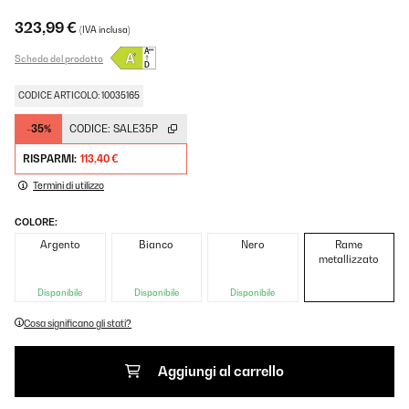
323,99 €
(IVA inclusa)
Scheda del prodotto
CODICE ARTICOLO: 10035165
-35%
CODICE:
SALE35P
RISPARMI:
113,40 €
Termini di utilizzo
COLORE:
Argento
Bianco
Nero
Rame
metallizzato
Disponibile
Disponibile
Disponibile
Cosa significano gli stati?
Aggiungi al carrello