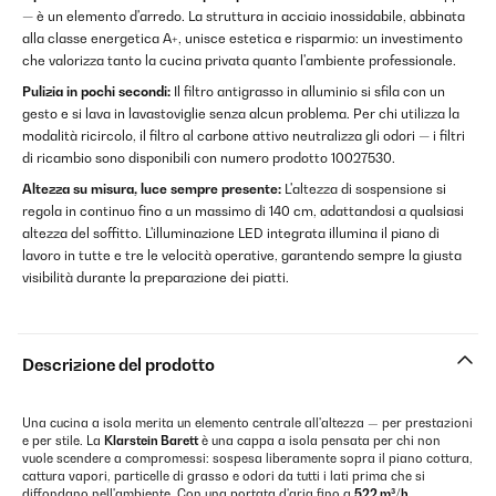
— è un elemento d'arredo. La struttura in acciaio inossidabile, abbinata
alla classe energetica A+, unisce estetica e risparmio: un investimento
che valorizza tanto la cucina privata quanto l'ambiente professionale.
Pulizia in pochi secondi:
Il filtro antigrasso in alluminio si sfila con un
gesto e si lava in lavastoviglie senza alcun problema. Per chi utilizza la
modalità ricircolo, il filtro al carbone attivo neutralizza gli odori — i filtri
di ricambio sono disponibili con numero prodotto 10027530.
Altezza su misura, luce sempre presente:
L'altezza di sospensione si
regola in continuo fino a un massimo di 140 cm, adattandosi a qualsiasi
altezza del soffitto. L'illuminazione LED integrata illumina il piano di
lavoro in tutte e tre le velocità operative, garantendo sempre la giusta
visibilità durante la preparazione dei piatti.
Descrizione del prodotto
Una cucina a isola merita un elemento centrale all'altezza — per prestazioni
e per stile. La
Klarstein Barett
è una cappa a isola pensata per chi non
vuole scendere a compromessi: sospesa liberamente sopra il piano cottura,
cattura vapori, particelle di grasso e odori da tutti i lati prima che si
diffondano nell'ambiente. Con una portata d'aria fino a
522 m³/h
,