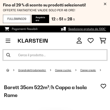
Fino al 29 % di sconto su prodotti selezionati!
OFFERTE FANTASTICHE VALIDE SOLO PER 48 ORE!
Acquista
12
51
28
FULLSWING29
O
M
S
ora
Pagamenti flessibili
Spedizione gratuita da 100€*
Grandi elettrodomestici
Cappe cucina
Cappe a isola
Barett 35cm 522m³/h Cappa a Isola
Rame