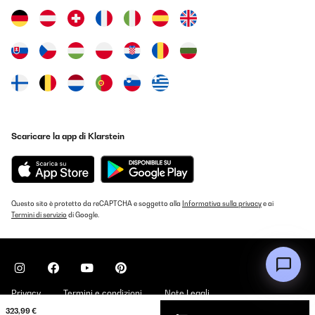
Scaricare la app di Klarstein
Questo sito è protetto da reCAPTCHA e soggetto alla
Informativa sulla privacy
e ai
Termini di servizio
di Google.
Privacy
Termini e condizioni
Note Legali
323,99 €