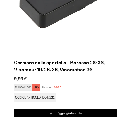
Cerniera dello sportello - Barossa 28/36,
Pi
Vinamour 19/26/36, Vinomatica 36
B
9,99 €
9,
FULLSWING30
-30%
Risparmi:
3,00 €
FU
CODICE ARTICOLO: 10047222
CO
Aggiungi al carrello