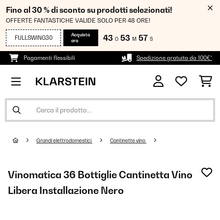
Fino al 30 % di sconto su prodotti selezionati!
OFFERTE FANTASTICHE VALIDE SOLO PER 48 ORE!
Acquista
43
53
57
FULLSWING30
O
M
S
ora
Pagamenti flessibili
Spedizione gratuita da 100€*
Grandi elettrodomestici
Cantinette vino
Vinomatica 36 Bottiglie Cantinetta Vino
Libera Installazione​ Nero