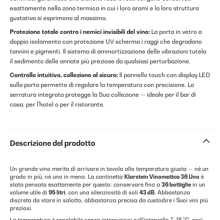
esattamente nella zona termica in cui i loro aromi e la loro struttura
gustativa si esprimono al massimo.
Protezione totale contro i nemici invisibili del vino:
La porta in vetro a
doppio isolamento con protezione UV scherma i raggi che degradano
tannini e pigmenti. Il sistema di ammortizzazione delle vibrazioni tutela
il sedimento delle annate più preziose da qualsiasi perturbazione.
Controllo intuitivo, collezione al sicuro:
Il pannello touch con display LED
sulla porta permette di regolare la temperatura con precisione. La
serratura integrata protegge la Sua collezione — ideale per il bar di
casa, per l'hotel o per il ristorante.
Descrizione del prodotto
Un grande vino merita di arrivare in tavola alla temperatura giusta — né un
grado in più, né uno in meno. La cantinetta
Klarstein Vinomatica 36 Uno
è
stata pensata esattamente per questo: conservare fino a
36 bottiglie
in un
volume utile di
95 litri
, con una silenziosità di soli
43 dB
. Abbastanza
discreta da stare in salotto, abbastanza precisa da custodire i Suoi vini più
preziosi.