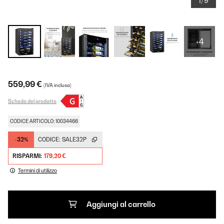
1/9
+4
559,99 €
(IVA inclusa)
Scheda del prodotto
CODICE ARTICOLO: 10034466
-32%
CODICE:
SALE32P
RISPARMI:
179,20 €
Termini di utilizzo
Aggiungi al carrello