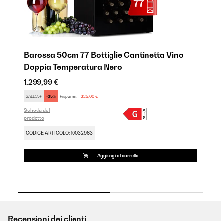
Barossa 50cm 77 Bottiglie Cantinetta Vino
Vi
Doppia Temperatura Nero
D
1.299,99 €
1.
SALE25P
-25%
Risparmi:
325,00 €
SA
Scheda del
Sch
prodotto
pro
CODICE ARTICOLO: 10032963
CO
Aggiungi al carrello
Recensioni dei clienti