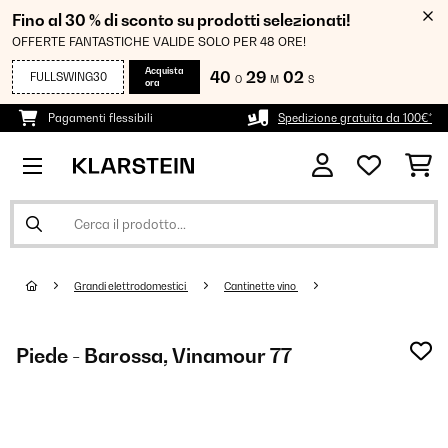
Fino al 30 % di sconto su prodotti selezionati!
OFFERTE FANTASTICHE VALIDE SOLO PER 48 ORE!
Acquista
40
29
01
FULLSWING30
O
M
S
ora
Pagamenti flessibili
Spedizione gratuita da 100€*
Grandi elettrodomestici
Cantinette vino
Piede - Barossa, Vinamour 77