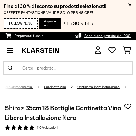
Fino al 30 % di sconto su prodotti selezionati!
OFFERTE FANTASTICHE VALIDE SOLO PER 48 ORE!
Acquista
41
30
51
FULLSWING30
O
M
S
ora
Pagamenti flessibili
Spedizione gratuita da 100€*
randi elettrodomestici
Cantinette vino
Cantinette libera installazione
Shiraz 35cm 18 Bottiglie Cantinetta Vino
Libera Installazione​ Nero
110 Valutazioni