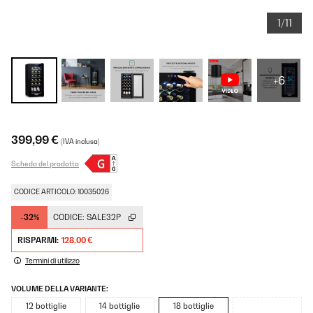
1/11
+6
399,99 €
(IVA inclusa)
Scheda del prodotto
CODICE ARTICOLO: 10035026
-32%
CODICE:
SALE32P
RISPARMI:
128,00 €
Termini di utilizzo
VOLUME DELLA VARIANTE:
12 bottiglie
14 bottiglie
18 bottiglie