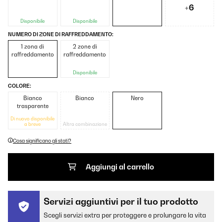
+6
Disponibile
Disponibile
NUMERO DI ZONE DI RAFFREDDAMENTO:
1 zona di
2 zone di
raffreddamento
raffreddamento
Disponibile
COLORE:
Bianco
Bianco
Nero
trasparente
Di nuovo disponibile
a breve
Altra combinazione
Cosa significano gli stati?
Aggiungi al carrello
Servizi aggiuntivi per il tuo prodotto
Scegli servizi extra per proteggere e prolungare la vita