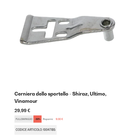
Cerniera dello sportello - Shiraz, Ultimo,
Ri
Vinamour
19
29,99 €
FU
FULLSWING30
-30%
Risparmi:
9,00 €
CO
CODICE ARTICOLO: 10047185