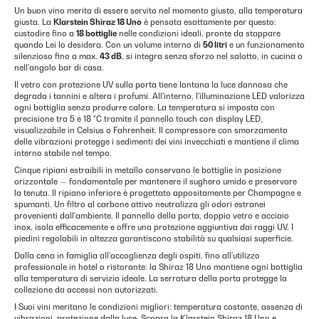
Un buon vino merita di essere servito nel momento giusto, alla temperatura
giusta. La
Klarstein Shiraz 18 Uno
è pensata esattamente per questo:
custodire fino a
18 bottiglie
nelle condizioni ideali, pronte da stappare
quando Lei lo desidera. Con un volume interno di
50 litri
e un funzionamento
silenzioso fino a max.
43 dB
, si integra senza sforzo nel salotto, in cucina o
nell'angolo bar di casa.
Il vetro con protezione UV sulla porta tiene lontana la luce dannosa che
degrada i tannini e altera i profumi. All'interno, l'illuminazione LED valorizza
ogni bottiglia senza produrre calore. La temperatura si imposta con
precisione tra 5 e 18 °C tramite il pannello touch con display LED,
visualizzabile in Celsius o Fahrenheit. Il compressore con smorzamento
delle vibrazioni protegge i sedimenti dei vini invecchiati e mantiene il clima
interno stabile nel tempo.
Cinque ripiani estraibili in metallo conservano le bottiglie in posizione
orizzontale — fondamentale per mantenere il sughero umido e preservare
la tenuta. Il ripiano inferiore è progettato appositamente per Champagne e
spumanti. Un filtro al carbone attivo neutralizza gli odori estranei
provenienti dall'ambiente. Il pannello della porta, doppio vetro e acciaio
inox, isola efficacemente e offre una protezione aggiuntiva dai raggi UV. I
piedini regolabili in altezza garantiscono stabilità su qualsiasi superficie.
Dalla cena in famiglia all'accoglienza degli ospiti, fino all'utilizzo
professionale in hotel o ristorante: la Shiraz 18 Uno mantiene ogni bottiglia
alla temperatura di servizio ideale. La serratura della porta protegge la
collezione da accessi non autorizzati.
I Suoi vini meritano le condizioni migliori: temperatura costante, assenza di
vibrazioni, protezione dalla luce. Scopra la Klarstein Shiraz 18 Uno e