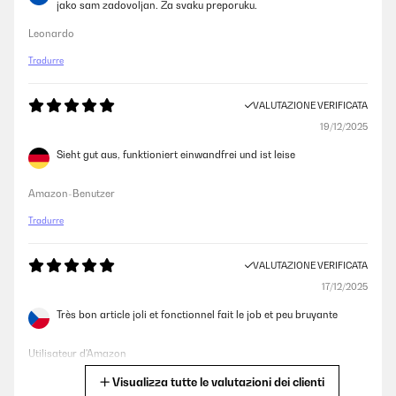
jako sam zadovoljan. Za svaku preporuku.
Leonardo
Tradurre
VALUTAZIONE VERIFICATA
19/12/2025
Sieht gut aus, funktioniert einwandfrei und ist leise
Amazon-Benutzer
Tradurre
VALUTAZIONE VERIFICATA
17/12/2025
Très bon article joli et fonctionnel fait le job et peu bruyante
Utilisateur d'Amazon
Visualizza tutte le valutazioni dei clienti
Tradurre