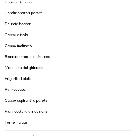
Cantinette vino
24/11/2025
Condizionatori portatili
Ein zuverlässiger gut funktionierendes Stück. Der Geräuschpegel
ist Superleise!
Deumidificatori
Amazon-Benutzer
Cappe a isola
Tradurre
Cappe inclinate
VALUTAZIONE VERIFICATA
Riscaldamento a infrarossi
17/11/2025
Macchine del ghiaccio
Ich habe einen Getränkekühlschrank für den Partykeller gesucht.
Der Kühlschrank ist ordentlich verarbeitet und sieht wertig aus.
Frigoriferi bibite
Er kam gut verpackt an. Es passen ausreichend viele Flaschen
rein und die Bedienung und der Aufbau waren simpel. Das LED
Raffrescatori
Licht sieht schick aus. Die Kühlleistung ist auch gut, lediglich
dauert es etwas, bis der Kühlschrank nach Entnahme von
Cappe aspiranti a parete
Flaschen/Wiederbefüllung wieder auf die Zieltemperatur kommt.
Das ist aber auch das Einzige - das ändert aber nichts daran,
Piani cottura a induzione
dass ich den Kühlschrank rundum empfehlen kann.
Amazon-Benutzer
Fornelli a gas
Tradurre