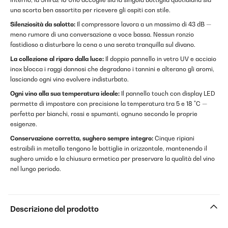
una scorta ben assortita per ricevere gli ospiti con stile.
Silenziosità da salotto:
Il compressore lavora a un massimo di 43 dB —
meno rumore di una conversazione a voce bassa. Nessun ronzio
fastidioso a disturbare la cena o una serata tranquilla sul divano.
La collezione al riparo dalla luce:
Il doppio pannello in vetro UV e acciaio
inox blocca i raggi dannosi che degradano i tannini e alterano gli aromi,
lasciando ogni vino evolvere indisturbato.
Ogni vino alla sua temperatura ideale:
Il pannello touch con display LED
permette di impostare con precisione la temperatura tra 5 e 18 °C —
perfetta per bianchi, rossi e spumanti, ognuno secondo le proprie
esigenze.
Conservazione corretta, sughero sempre integro:
Cinque ripiani
estraibili in metallo tengono le bottiglie in orizzontale, mantenendo il
sughero umido e la chiusura ermetica per preservare la qualità del vino
nel lungo periodo.
Descrizione del prodotto