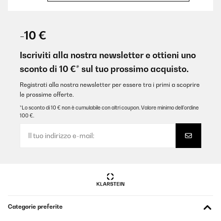
VALUTAZIONE VERIFICATA
14/12/2025
-10 €
Bellissime oltre alle mie aspettative
Iscriviti alla nostra newsletter e ottieni uno
Utente Amazon
sconto di 10 €* sul tuo prossimo acquisto.
Tradurre
Registrati alla nostra newsletter per essere tra i primi a scoprire
le prossime offerte.
VALUTAZIONE VERIFICATA
*Lo sconto di 10 € non è cumulabile con altri coupon. Valore minimo dell’ordine
100 €.
07/12/2025
Pünktliche Lieferung, schönes Design, ich habe ihn in weiß
bestellt, es passen sowohl Wein als auch Sekt Flaschen hinein.
Wirklich praktisch zum schlichten, sehr zu empfehlen, auch das
Preis Verhältnis, mir hat die 1 Zone Kühlung gereicht, Licht gibt's
auch noch
Amazon-Benutzer
Tradurre
Categorie preferite
VALUTAZIONE VERIFICATA