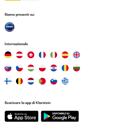
28/08/2025
Jederzeit gerne wieder
Siamo presenti su:
Amazon-Benutzer
Tradurre
Internazionale
VALUTAZIONE VERIFICATA
25/08/2025
Impeccable : très bonne finition, rengement intérieur varié et
intelligent, moteur très peu perceptible ! Je vais enfin pouvoir
goûter à l’occasion mes vins correctement préservé ;-)
Utilisateur d'Amazon
Tradurre
Scaricare la app di Klarstein
VALUTAZIONE VERIFICATA
19/08/2025
Ho scelto la Klarstein modello bianco a tre colonne per il design:
elegante e slanciata, con tre bottiglie per ripiano; le versioni da