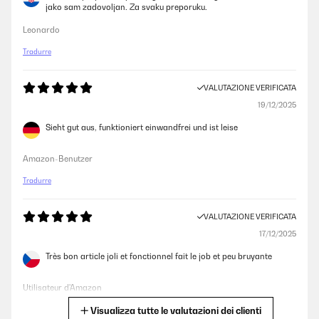
jako sam zadovoljan. Za svaku preporuku.
Leonardo
Tradurre
VALUTAZIONE VERIFICATA
19/12/2025
Sieht gut aus, funktioniert einwandfrei und ist leise
Amazon-Benutzer
Tradurre
VALUTAZIONE VERIFICATA
17/12/2025
Très bon article joli et fonctionnel fait le job et peu bruyante
Utilisateur d'Amazon
Visualizza tutte le valutazioni dei clienti
Tradurre