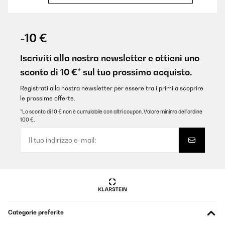
VALUTAZIONE VERIFICATA
14/12/2025
-10 €
Bellissime oltre alle mie aspettative
Iscriviti alla nostra newsletter e ottieni uno
Utente Amazon
sconto di 10 €* sul tuo prossimo acquisto.
Tradurre
Registrati alla nostra newsletter per essere tra i primi a scoprire
le prossime offerte.
VALUTAZIONE VERIFICATA
*Lo sconto di 10 € non è cumulabile con altri coupon. Valore minimo dell’ordine
100 €.
07/12/2025
Pünktliche Lieferung, schönes Design, ich habe ihn in weiß
bestellt, es passen sowohl Wein als auch Sekt Flaschen hinein.
Wirklich praktisch zum schlichten, sehr zu empfehlen, auch das
Preis Verhältnis, mir hat die 1 Zone Kühlung gereicht, Licht gibt's
auch noch
Amazon-Benutzer
Tradurre
Categorie preferite