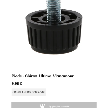
Piede - Shiraz, Ultimo, Vianamour
Cer
V
9,99 €
29
CODICE ARTICOLO: 10047206
FU
CO
Aggiungi al carrello