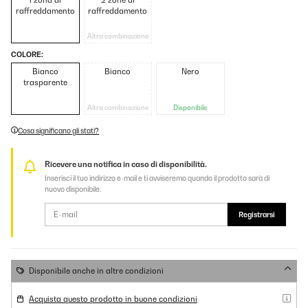
1 zona di
2 zone di
raffreddamento
raffreddamento
Altra combinazione
COLORE:
Bianco
Bianco
Nero
trasparente
Altra combinazione
Disponibile
Cosa significano gli stati?
Ricevere una notifica in caso di disponibilità.
Inserisci il tuo indirizzo e-mail e ti avviseremo quando il prodotto sarà di
nuovo disponibile.
Registrarsi
Disponibile anche in altre condizioni
Acquista questo prodotto in buone condizioni