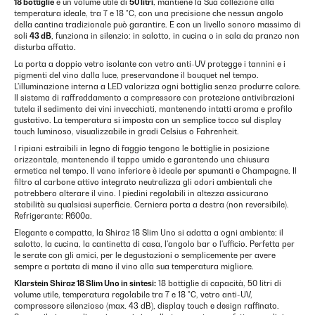
18 bottiglie
e un volume utile di
50 litri
, mantiene la Sua collezione alla
temperatura ideale, tra 7 e 18 °C, con una precisione che nessun angolo
della cantina tradizionale può garantire. E con un livello sonoro massimo di
soli
43 dB
, funziona in silenzio: in salotto, in cucina o in sala da pranzo non
disturba affatto.
La porta a doppio vetro isolante con vetro anti-UV protegge i tannini e i
pigmenti del vino dalla luce, preservandone il bouquet nel tempo.
L'illuminazione interna a LED valorizza ogni bottiglia senza produrre calore.
Il sistema di raffreddamento a compressore con protezione antivibrazioni
tutela il sedimento dei vini invecchiati, mantenendo intatti aroma e profilo
gustativo. La temperatura si imposta con un semplice tocco sul display
touch luminoso, visualizzabile in gradi Celsius o Fahrenheit.
I ripiani estraibili in legno di faggio tengono le bottiglie in posizione
orizzontale, mantenendo il tappo umido e garantendo una chiusura
ermetica nel tempo. Il vano inferiore è ideale per spumanti e Champagne. Il
filtro al carbone attivo integrato neutralizza gli odori ambientali che
potrebbero alterare il vino. I piedini regolabili in altezza assicurano
stabilità su qualsiasi superficie. Cerniera porta a destra (non reversibile).
Refrigerante: R600a.
Elegante e compatta, la Shiraz 18 Slim Uno si adatta a ogni ambiente: il
salotto, la cucina, la cantinetta di casa, l'angolo bar o l'ufficio. Perfetta per
le serate con gli amici, per le degustazioni o semplicemente per avere
sempre a portata di mano il vino alla sua temperatura migliore.
Klarstein Shiraz 18 Slim Uno in sintesi:
18 bottiglie di capacità, 50 litri di
volume utile, temperatura regolabile tra 7 e 18 °C, vetro anti-UV,
compressore silenzioso (max. 43 dB), display touch e design raffinato.