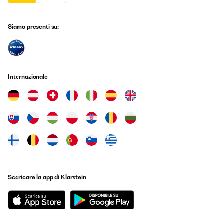
28/08/2025
Jederzeit gerne wieder
Siamo presenti su:
Amazon-Benutzer
Tradurre
Internazionale
VALUTAZIONE VERIFICATA
25/08/2025
Impeccable : très bonne finition, rengement intérieur varié et
intelligent, moteur très peu perceptible ! Je vais enfin pouvoir
goûter à l’occasion mes vins correctement préservé ;-)
Utilisateur d'Amazon
Tradurre
Scaricare la app di Klarstein
VALUTAZIONE VERIFICATA
19/08/2025
Ho scelto la Klarstein modello bianco a tre colonne per il design:
elegante e slanciata, con tre bottiglie per ripiano; le versioni da