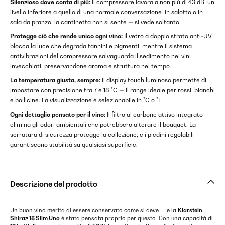
Silenzioso dove conta di più:
Il compressore lavora a non più di 43 dB, un
livello inferiore a quello di una normale conversazione. In salotto o in
sala da pranzo, la cantinetta non si sente — si vede soltanto.
Protegge ciò che rende unico ogni vino:
Il vetro a doppio strato anti-UV
blocca la luce che degrada tannini e pigmenti, mentre il sistema
antivibrazioni del compressore salvaguarda il sedimento nei vini
invecchiati, preservandone aroma e struttura nel tempo.
La temperatura giusta, sempre:
Il display touch luminoso permette di
impostare con precisione tra 7 e 18 °C — il range ideale per rossi, bianchi
e bollicine. La visualizzazione è selezionabile in °C o °F.
Ogni dettaglio pensato per il vino:
Il filtro al carbone attivo integrato
elimina gli odori ambientali che potrebbero alterare il bouquet. La
serratura di sicurezza protegge la collezione, e i piedini regolabili
garantiscono stabilità su qualsiasi superficie.
Descrizione del prodotto
Un buon vino merita di essere conservato come si deve — e la
Klarstein
Shiraz 18 Slim Uno
è stata pensata proprio per questo. Con una capacità di