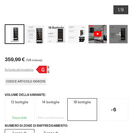
1/9
+4
359,99 €
(IVA inclusa)
Scheda del prodotto
CODICE ARTICOLO: 10040215
VOLUME DELLA VARIANTE:
12 bottiglie
14 bottiglie
18 bottiglie
+6
Disponibile
Altra combinazione
NUMERO DI ZONE DI RAFFREDDAMENTO: