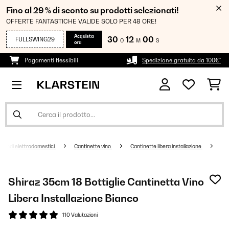
Fino al 29 % di sconto su prodotti selezionati!
OFFERTE FANTASTICHE VALIDE SOLO PER 48 ORE!
Acquista
30
11
59
FULLSWING29
O
M
S
ora
Pagamenti flessibili
Spedizione gratuita da 100€*
randi elettrodomestici
Cantinette vino
Cantinette libera installazione
Shiraz 35cm 18 Bottiglie Cantinetta Vino
Libera Installazione​ Bianco
110 Valutazioni