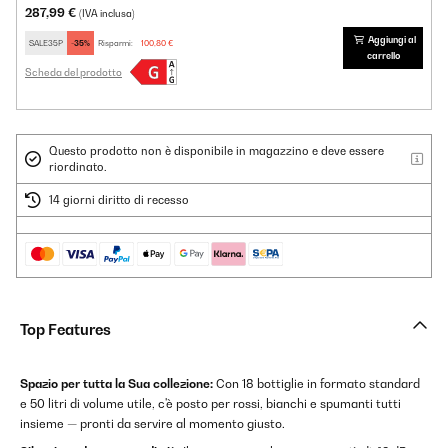
287,99 €
(IVA inclusa)
Aggiungi al
SALE35P
-35%
Risparmi:
100,80 €
carrello
Scheda del prodotto
Questo prodotto non è disponibile in magazzino e deve essere
riordinato.
14 giorni diritto di recesso
Top Features
Spazio per tutta la Sua collezione:
Con 18 bottiglie in formato standard
e 50 litri di volume utile, c'è posto per rossi, bianchi e spumanti tutti
insieme — pronti da servire al momento giusto.