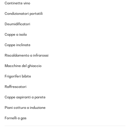
VALUTAZIONE VERIFICATA
Cantinette vino
24/11/2025
Condizionatori portatili
Ein zuverlässiger gut funktionierendes Stück. Der Geräuschpegel
ist Superleise!
Deumidificatori
Amazon-Benutzer
Cappe a isola
Tradurre
Cappe inclinate
VALUTAZIONE VERIFICATA
Riscaldamento a infrarossi
17/11/2025
Macchine del ghiaccio
Ich habe einen Getränkekühlschrank für den Partykeller gesucht.
Der Kühlschrank ist ordentlich verarbeitet und sieht wertig aus.
Frigoriferi bibite
Er kam gut verpackt an. Es passen ausreichend viele Flaschen
rein und die Bedienung und der Aufbau waren simpel. Das LED
Raffrescatori
Licht sieht schick aus. Die Kühlleistung ist auch gut, lediglich
dauert es etwas, bis der Kühlschrank nach Entnahme von
Cappe aspiranti a parete
Flaschen/Wiederbefüllung wieder auf die Zieltemperatur kommt.
Das ist aber auch das Einzige - das ändert aber nichts daran,
Piani cottura a induzione
dass ich den Kühlschrank rundum empfehlen kann.
Amazon-Benutzer
Fornelli a gas
Tradurre