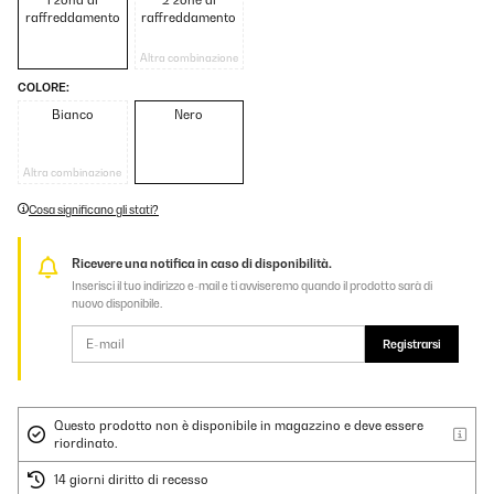
1 zona di
2 zone di
raffreddamento
raffreddamento
Altra combinazione
COLORE:
Bianco
Nero
Altra combinazione
Cosa significano gli stati?
Ricevere una notifica in caso di disponibilità.
Inserisci il tuo indirizzo e-mail e ti avviseremo quando il prodotto sarà di
nuovo disponibile.
Registrarsi
Questo prodotto non è disponibile in magazzino e deve essere
riordinato.
14 giorni diritto di recesso