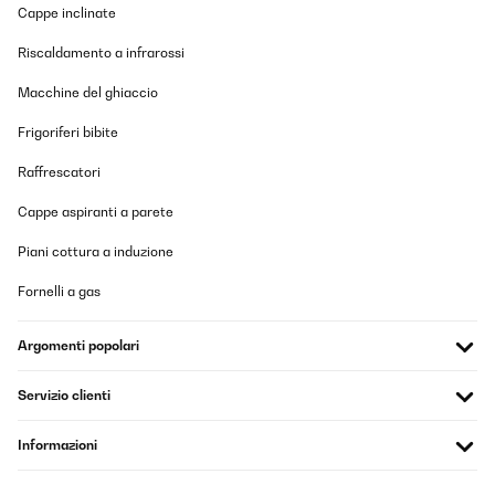
professionelle Hilfe einbauen. Ich empfehle den Einbau aber
Cappe inclinate
mindestens mit zwei Leuten zu machen, da er schon ein
Stückchen wiegt.
Riscaldamento a infrarossi
Amazon-Benutzer
Macchine del ghiaccio
Tradurre
Frigoriferi bibite
Raffrescatori
Cappe aspiranti a parete
Piani cottura a induzione
Fornelli a gas
Argomenti popolari
Servizio clienti
Informazioni