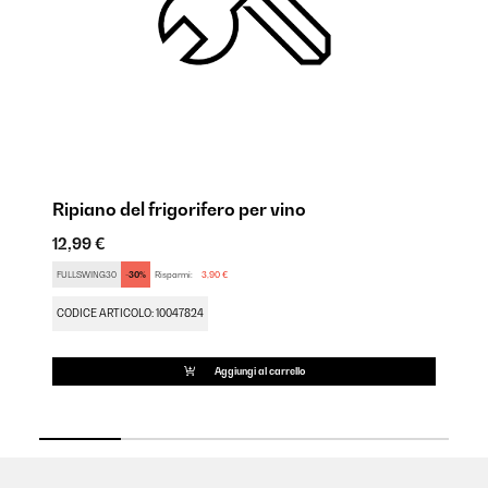
Ripiano del frigorifero per vino
Fr
12,99 €
18
FULLSWING30
-30%
Risparmi:
3,90 €
FU
CODICE ARTICOLO: 10047824
CO
Aggiungi al carrello