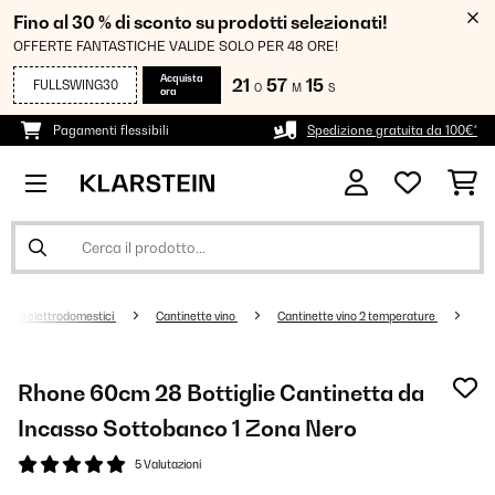
Fino al 30 % di sconto su prodotti selezionati!
OFFERTE FANTASTICHE VALIDE SOLO PER 48 ORE!
Acquista
21
57
15
FULLSWING30
O
M
S
ora
Pagamenti flessibili
Spedizione gratuita da 100€*
randi elettrodomestici
Cantinette vino
Cantinette vino 2 temperature
Rhone 60cm 28 Bottiglie Cantinetta da
Incasso Sottobanco 1 Zona Nero
5 Valutazioni