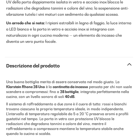
UV della porta doppiamente isolata in vetro e acciaio inox blocca le
radiazioni che degradano tannini e colore del vino; la sospensione anti-
vibrazione tutela i vini maturi con sedimento da qualsiasi scossa.
Un arredo che si nota:
I ripiani estraibili in legno di faggio, la luce interna
a LED bianco e la porta in vetro e acciaio inox si integrano con
naturalezza in ogni cucina moderna — un elemento da incasso che
diventa un vero punto focale.
Descrizione del prodotto
Una buona bottiglia merita di essere conservata nel modo giusto. La
Klarstein Rhone 28 Uno
è la
cantinetta da incasso
pensata per chi non vuole
scendere a compromessi: fino a
28 bottiglie
, integrata perfettamente nella
cucina, con un livello sonoro di soli
40 dB
.
Il sistema di raffreddamento a due zone è il cuore di tutto: rossi e bianchi
trovano ciascuno la propria temperatura ideale, in modo indipendente.
L'intervallo di temperatura regolabile da 5 a 20 °C preserva aromi e profili
gustativi nel tempo. La porta in vetro con protezione UV blocca le
radiazioni che degradano tannini e colore del vino, mentre il
raffreddamento a compressore mantiene la temperatura stabile anche
quando la cucina si scalda.