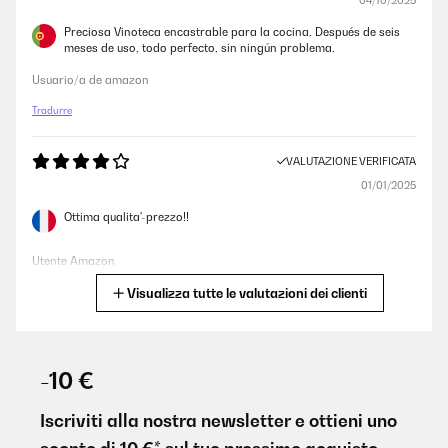
04/10/2025
Preciosa Vinoteca encastrable para la cocina. Después de seis
meses de uso, todo perfecto, sin ningún problema.
Usuario/a de amazon
Tradurre
VALUTAZIONE VERIFICATA
01/01/2025
Ottima qualita'-prezzo!!
Utente Amazon
Visualizza tutte le valutazioni dei clienti
Tradurre
VALUTAZIONE VERIFICATA
09/03/2024
-10 €
Cantina bellissima e funziona benissimo e lo sportello che si apre
da solo è una figata
Iscriviti alla nostra newsletter e ottieni uno
Utente Amazon