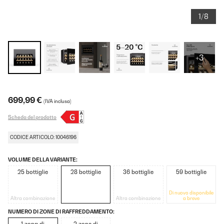
1/8
+3
699,99 €
(IVA inclusa)
Scheda del prodotto
CODICE ARTICOLO: 10046196
VOLUME DELLA VARIANTE:
25 bottiglie
28 bottiglie
36 bottiglie
59 bottiglie
Di nuovo disponibile
Altra combinazione
Altra combinazione
a breve
NUMERO DI ZONE DI RAFFREDDAMENTO: