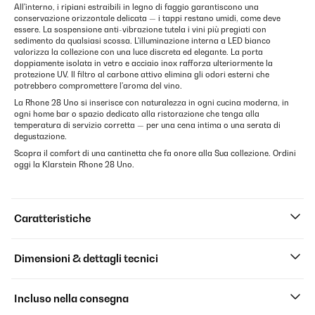
All'interno, i ripiani estraibili in legno di faggio garantiscono una
conservazione orizzontale delicata — i tappi restano umidi, come deve
essere. La sospensione anti-vibrazione tutela i vini più pregiati con
sedimento da qualsiasi scossa. L'illuminazione interna a LED bianco
valorizza la collezione con una luce discreta ed elegante. La porta
doppiamente isolata in vetro e acciaio inox rafforza ulteriormente la
protezione UV. Il filtro al carbone attivo elimina gli odori esterni che
potrebbero compromettere l'aroma del vino.
La Rhone 28 Uno si inserisce con naturalezza in ogni cucina moderna, in
ogni home bar o spazio dedicato alla ristorazione che tenga alla
temperatura di servizio corretta — per una cena intima o una serata di
degustazione.
Scopra il comfort di una cantinetta che fa onore alla Sua collezione. Ordini
oggi la Klarstein Rhone 28 Uno.
Caratteristiche
Dimensioni & dettagli tecnici
Incluso nella consegna