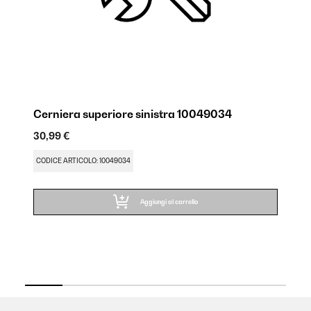
Cerniera superiore sinistra 10049034
Ce
30,99 €
30
CODICE ARTICOLO: 10049034
CO
Aggiungi al carrello