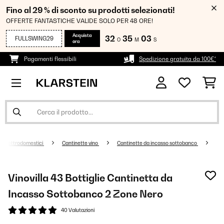
Fino al 29 % di sconto su prodotti selezionati!
OFFERTE FANTASTICHE VALIDE SOLO PER 48 ORE!
Acquista
32
35
02
FULLSWING29
O
M
S
ora
Pagamenti flessibili
Spedizione gratuita da 100€*
i elettrodomestici
Cantinette vino
Cantinette da incasso sottobanco
Vinovilla 43 Bottiglie Cantinetta da
Incasso Sottobanco 2 Zone Nero
40 Valutazioni