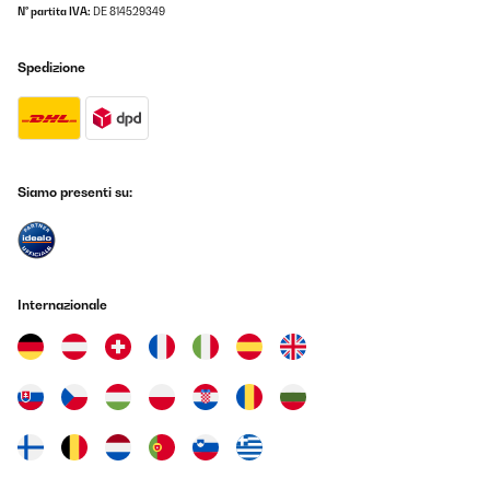
N° partita IVA:
DE 814529349
Amazon-Benutzer
Tradurre
Spedizione
VALUTAZIONE VERIFICATA
04/02/2025
Très bonne facture pour cette cave à vin seul bémol quand on
veut changer le sens d’ouverture l’inscription de la marque se
Siamo presenti su:
retrouve à l’envers
Utilisateur d'Amazon
Tradurre
Internazionale
VALUTAZIONE VERIFICATA
27/12/2024
top !
Utilisateur d'Amazon
Tradurre