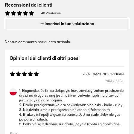
Recensioni dei clienti
40 Valutazioni
Inserisci la tua valutazione
Nessun commento per questo articolo.
Opinioni dei clienti di altri paesi
VALUTAZIONE VERIFICATA
26/06/2026
1. Elegancko, że firma dołączyła lewe zawiasy, zatem przełożenie
drzwi na drugą stronę jest możliwe. Jedynie napis na drzwiach
jest wtedy do góry nogami.
2. Działa przełączanie koloru oświetlenia: niebieski - biały - rudy.
3. Nie działa u mnie przełączenie na stopnie Fahrenheita.
4. Brakuje mi opcji włączenia panelu LCD na stałe, żeby nie gasł
po paru chwilach.
5. Półki nie są z drewna, a z drutu, jedynie fronty są drewniane.
Piotr