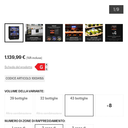
1/9
+4
1.139,99 €
(IVA inclusa)
Scheda del prodotto
CODICE ARTICOLO: 10034155
VOLUME DELLA VARIANTE:
29 bottiglie
32 bottiglie
43 bottiglie
+8
Altra combinazione
Altra combinazione
NUMERO DI ZONE DI RAFFREDDAMENTO: