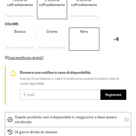
1 zona di
2 zone di
3 zone di
raffreddamento
raffreddamento
raffreddamento
Altra combinazione
Altra combinazione
COLORE:
Bianco
Crema
Nero
+4
Altra combinazione
Altra combinazione
Cosa significano gli stati?
Ricevere una notifica in caso di disponibilità.
Inserisci il tuo indirizzo e-mail e ti avviseremo quando il prodotto sarà di
nuovo disponibile.
Registrarsi
Questo prodotto non è disponibile in magazzino e deve essere
riordinato.
14 giorni diritto di recesso