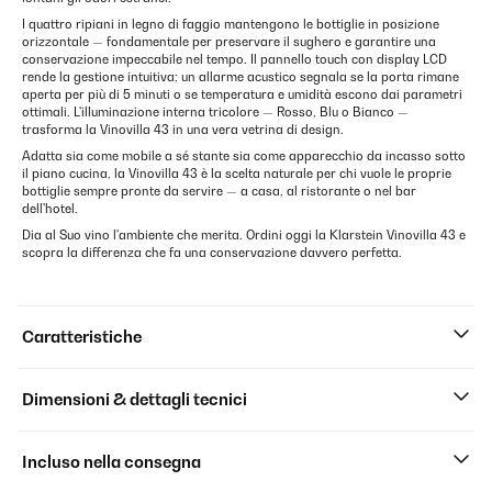
I quattro ripiani in legno di faggio mantengono le bottiglie in posizione
orizzontale — fondamentale per preservare il sughero e garantire una
conservazione impeccabile nel tempo. Il pannello touch con display LCD
rende la gestione intuitiva; un allarme acustico segnala se la porta rimane
aperta per più di 5 minuti o se temperatura e umidità escono dai parametri
ottimali. L'illuminazione interna tricolore — Rosso, Blu o Bianco —
trasforma la Vinovilla 43 in una vera vetrina di design.
Adatta sia come mobile a sé stante sia come apparecchio da incasso sotto
il piano cucina, la Vinovilla 43 è la scelta naturale per chi vuole le proprie
bottiglie sempre pronte da servire — a casa, al ristorante o nel bar
dell'hotel.
Dia al Suo vino l'ambiente che merita. Ordini oggi la Klarstein Vinovilla 43 e
scopra la differenza che fa una conservazione davvero perfetta.
Caratteristiche
Dimensioni & dettagli tecnici
Incluso nella consegna