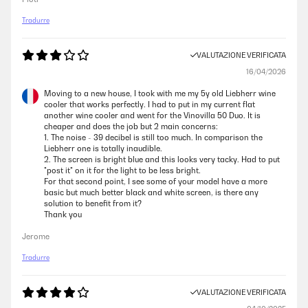
Tradurre
VALUTAZIONE VERIFICATA
16/04/2026
Moving to a new house, I took with me my 5y old Liebherr wine
cooler that works perfectly. I had to put in my current flat
another wine cooler and went for the Vinovilla 50 Duo. It is
cheaper and does the job but 2 main concerns:
1. The noise - 39 decibel is still too much. In comparison the
Liebherr one is totally inaudible.
2. The screen is bright blue and this looks very tacky. Had to put
"post it" on it for the light to be less bright.
For that second point, I see some of your model have a more
basic but much better black and white screen, is there any
solution to benefit from it?
Thank you
Jerome
Tradurre
VALUTAZIONE VERIFICATA