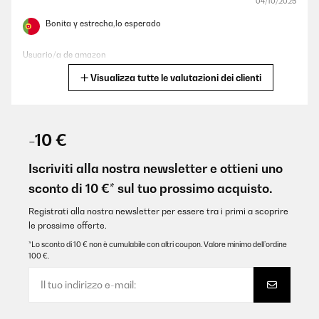
04/10/2025
Bonita y estrecha,lo esperado
Usuario/a de amazon
Visualizza tutte le valutazioni dei clienti
Tradurre
VALUTAZIONE VERIFICATA
07/07/2025
-10 €
Für den Preis ein zweckmäßiger Getränkekühlschrank…
Iscriviti alla nostra newsletter e ottieni uno
Amazon-Benutzer
sconto di 10 €* sul tuo prossimo acquisto.
Tradurre
Registrati alla nostra newsletter per essere tra i primi a scoprire
le prossime offerte.
VALUTAZIONE VERIFICATA
*Lo sconto di 10 € non è cumulabile con altri coupon. Valore minimo dell’ordine
100 €.
11/06/2025
Optik super. Preis ist auch in Ordnung.
Aber……viel zu laut. Hab ihn jetzt gerade mal 2 Tage in meiner
offenen Wohnküche und merke schon das mich der laute Lüfter
nervt der sich ca. alle 20 min. einschaltet. Mein 15 Jahre alter No-