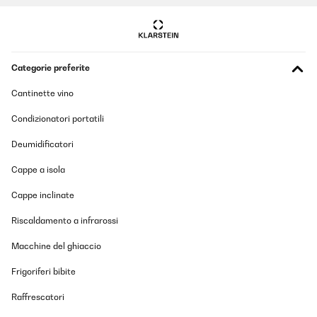
Name Kühlschrank ist gegen dieses Gerät nicht hörbar. Also da
solltet ihr ordentlich nacharbeiten. Hab dieses Manko auch in
anderen Bewertungen im Netz gelesen und nicht geglaubt. Aber
es stimmt. Er ist zu laut.
Bin am überlegen ob ich ihn zurückschicke.
Categorie preferite
_______________________________
===============================
Cantinette vino
ANTWORT
===============================
Condizionatori portatili
Hallo Silvia,
Deumidificatori
Vielen Dank für Ihr ausführliches Feedback und dass Sie sich für
unser Produkt entschieden haben. Wir freuen uns, dass Ihnen
Design und Preis gefallen. Es tut uns jedoch sehr leid, dass das
Cappe a isola
Betriebsgeräusch nicht Ihren Erwartungen entsprochen hat.
Cappe inclinate
Wir wissen, wie störend unerwünschte Geräusche sein können,
insbesondere in offenen Wohnbereichen. Das von Ihnen
Riscaldamento a infrarossi
beschriebene Problem wurde bereits von einigen Kunden
festgestellt. Wir arbeiten eng mit unserem
Macchine del ghiaccio
Produktentwicklungsteam zusammen, um dieses Problem bei
zukünftigen Modellen zu beheben und zu verbessern.
Frigoriferi bibite
Wenn Sie eine Rücksendung in Erwägung ziehen oder wir Sie
anderweitig unterstützen können, wenden Sie sich bitte direkt an
Raffrescatori
unseren Kundenservice. Wir helfen Ihnen gerne weiter.