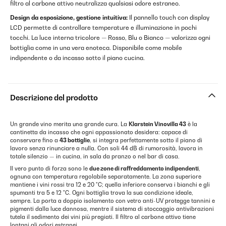
filtro al carbone attivo neutralizza qualsiasi odore estraneo.
Design da esposizione, gestione intuitiva:
Il pannello touch con display
LCD permette di controllare temperature e illuminazione in pochi
tocchi. La luce interna tricolore — Rosso, Blu o Bianco — valorizza ogni
bottiglia come in una vera enoteca. Disponibile come mobile
indipendente o da incasso sotto il piano cucina.
Descrizione del prodotto
Un grande vino merita una grande cura. La
Klarstein Vinovilla 43
è la
cantinetta da incasso che ogni appassionato desidera: capace di
conservare fino a
43 bottiglie
, si integra perfettamente sotto il piano di
lavoro senza rinunciare a nulla. Con soli 44 dB di rumorosità, lavora in
totale silenzio — in cucina, in sala da pranzo o nel bar di casa.
Il vero punto di forza sono le
due zone di raffreddamento indipendenti
,
ognuna con temperatura regolabile separatamente. La zona superiore
mantiene i vini rossi tra 12 e 20 °C; quella inferiore conserva i bianchi e gli
spumanti tra 5 e 12 °C. Ogni bottiglia trova la sua condizione ideale,
sempre. La porta a doppio isolamento con vetro anti-UV protegge tannini e
pigmenti dalla luce dannosa, mentre il sistema di stoccaggio antivibrazioni
tutela il sedimento dei vini più pregiati. Il filtro al carbone attivo tiene
lontani gli odori estranei.