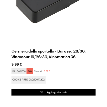
Cerniera dello sportello - Barossa 28/36,
Pi
Vinamour 19/26/36, Vinomatica 36
B
9,99 €
9,
FULLSWING28
-28%
Risparmi:
2,80 €
FU
CODICE ARTICOLO: 10047222
CO
Aggiungi al carrello