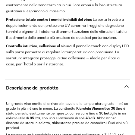
esattamente nella zona termica in cui i loro aromi e la loro struttura
gustativa si esprimono al massimo.
Protezione totale contro i nemici invisibili del vino:
La porta in vetro a
doppio isolamento con protezione UV scherma i raggi che degradano
tannini e pigmenti. Il sistema di ammortizzazione delle vibrazioni tutela
il sedimento delle annate più preziose da qualsiasi perturbazione.
Controllo intuitivo, collezione al sicuro:
Il pannello touch con display LED
sulla porta permette di regolare la temperatura con precisione. La
serratura integrata protegge la Sua collezione — ideale per il bar di
casa, per l'hotel o per il ristorante.
Descrizione del prodotto
Un grande vino merita di arrivare in tavola alla temperatura giusta — né un
grado in più, né uno in meno. La cantinetta
Klarstein Vinomatica 36 Uno
è
stata pensata esattamente per questo: conservare fino a
36 bottiglie
in un
volume utile di
95 litri
, con una silenziosità di soli
43 dB
. Abbastanza
discreta da stare in salotto, abbastanza precisa da custodire i Suoi vini più
preziosi.