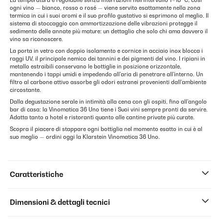
La temperatura è regolabile senza interruzioni nell'intervallo 7–18 °C, così
ogni vino — bianco, rosso o rosé — viene servito esattamente nella zona
termica in cui i suoi aromi e il suo profilo gustativo si esprimono al meglio. Il
sistema di stoccaggio con ammortizzazione delle vibrazioni protegge il
sedimento delle annate più mature: un dettaglio che solo chi ama davvero il
vino sa riconoscere.
La porta in vetro con doppio isolamento e cornice in acciaio inox blocca i
raggi UV, il principale nemico dei tannini e dei pigmenti del vino. I ripiani in
metallo estraibili conservano le bottiglie in posizione orizzontale,
mantenendo i tappi umidi e impedendo all'aria di penetrare all'interno. Un
filtro al carbone attivo assorbe gli odori estranei provenienti dall'ambiente
circostante.
Dalla degustazione serale in intimità alla cena con gli ospiti, fino all'angolo
bar di casa: la Vinomatica 36 Uno tiene i Suoi vini sempre pronti da servire.
Adatta tanto a hotel e ristoranti quanto alle cantine private più curate.
Scopra il piacere di stappare ogni bottiglia nel momento esatto in cui è al
suo meglio — ordini oggi la Klarstein Vinomatica 36 Uno.
Caratteristiche
Dimensioni & dettagli tecnici