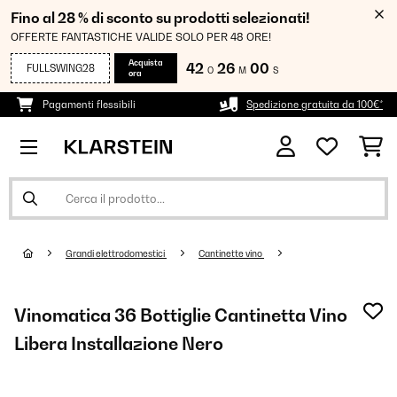
Fino al 28 % di sconto su prodotti selezionati!
OFFERTE FANTASTICHE VALIDE SOLO PER 48 ORE!
Acquista
42
25
59
FULLSWING28
O
M
S
ora
Pagamenti flessibili
Spedizione gratuita da 100€*
Grandi elettrodomestici
Cantinette vino
Vinomatica 36 Bottiglie Cantinetta Vino
Libera Installazione​ Nero