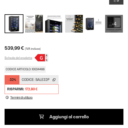
1/9
+4
539,99 €
(IVA inclusa)
Scheda del prodotto
CODICE ARTICOLO: 10034466
-32%
CODICE:
SALE32P
RISPARMI:
172,80 €
Termini di utilizzo
Aggiungi al carrello