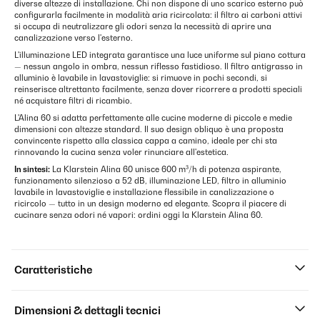
diverse altezze di installazione. Chi non dispone di uno scarico esterno può
configurarla facilmente in modalità aria ricircolata: il filtro ai carboni attivi
si occupa di neutralizzare gli odori senza la necessità di aprire una
canalizzazione verso l'esterno.
L'illuminazione LED integrata garantisce una luce uniforme sul piano cottura
— nessun angolo in ombra, nessun riflesso fastidioso. Il filtro antigrasso in
alluminio è lavabile in lavastoviglie: si rimuove in pochi secondi, si
reinserisce altrettanto facilmente, senza dover ricorrere a prodotti speciali
né acquistare filtri di ricambio.
L'Alina 60 si adatta perfettamente alle cucine moderne di piccole e medie
dimensioni con altezze standard. Il suo design obliquo è una proposta
convincente rispetto alla classica cappa a camino, ideale per chi sta
rinnovando la cucina senza voler rinunciare all'estetica.
In sintesi:
La Klarstein Alina 60 unisce 600 m³/h di potenza aspirante,
funzionamento silenzioso a 52 dB, illuminazione LED, filtro in alluminio
lavabile in lavastoviglie e installazione flessibile in canalizzazione o
ricircolo — tutto in un design moderno ed elegante. Scopra il piacere di
cucinare senza odori né vapori: ordini oggi la Klarstein Alina 60.
Caratteristiche
Dimensioni & dettagli tecnici