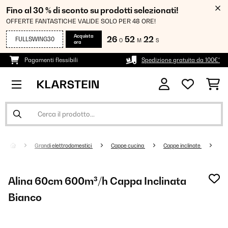
Fino al 30 % di sconto su prodotti selezionati!
OFFERTE FANTASTICHE VALIDE SOLO PER 48 ORE!
Acquista
26
52
21
FULLSWING30
O
M
S
ora
Pagamenti flessibili
Spedizione gratuita da 100€*
Grandi elettrodomestici
Cappe cucina
Cappe inclinate
Alina 60cm 600m³/h Cappa Inclinata
Bianco