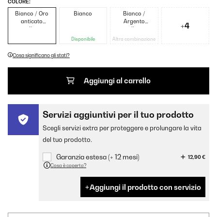
COLORE:
Bianco / Oro
Bianco
Bianco /
anticato
Argento
+4
metallizzato
metallizzato
Disponibile
Altra combinazione
Cosa significano gli stati?
Aggiungi al carrello
Servizi aggiuntivi per il tuo prodotto
Scegli servizi extra per proteggere e prolungare la vita
del tuo prodotto.
Garanzia estesa (+ 12 mesi)
12,90 €
Cosa è coperto?
Aggiungi il prodotto con servizio