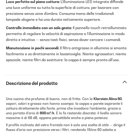
Luce perfetta sul piano cottura:
L'illuminazione LED integrata diffonde
una luce uniforme su tutta la superficie di cottura, per lavorare con
precisione senza zone d'ombra. Consuma meno delle tradizionali
lampade alogene e ha una durata nettamente superiore.
Controllo immediato con un solo gesto:
Il pannello touch retroilluminato
permette di regolare la velocità di aspirazione e l'illuminazione in modo
diretto e intuitivo — senza tasti fisici, senza dover cercare i comandi.
Manutenzione in pochi secondi:
Il filtro antigrasso in alluminio si smonta
facilmente e va direttamente in lavastoviglie. Niente sgrassatori, niente
spazzole, niente filtri da sostituire: la cappa è sempre pronta all'uso.
Descrizione del prodotto
Una cucina che profuma di buono, non di fritto. Con la
Klarstein Alina 60
,
vapori, odori e grasso non hanno scampo: la cappa a parete aspirante li
cattura direttamente alla fonte, prima che invadano l'ambiente, grazie a
una portata d'aria di
600 m³/h
. E lo fa restando discreta: il livello sonoro
massimo è di 68 dB, appena percettibile anche a piena potenza.
Il profilo inclinato del vetro frontale non è solo una scelta di stile — dirige il
flusso d'aria con precisione verso i filtri, rendendo l'Alina 60 adatta a