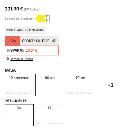
221,99 €
(IVA inclusa)
Scheda del prodotto
CODICE ARTICOLO: 10046612
-12%
CODICE:
SALE12P
RISPARMI:
26,64 €
Termini di utilizzo
TAGLIA:
40 centimetri
60 cm
70 cm
+2
Altra combinazione
Altra combinazione
INTELLIGENTE:
No
Sì
Altra combinazione