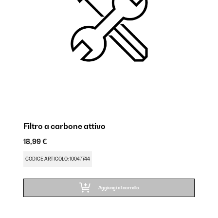
Filtro a carbone attivo
Ca
18,99 €
24
FU
CODICE ARTICOLO: 10047744
CO
Aggiungi al carrello