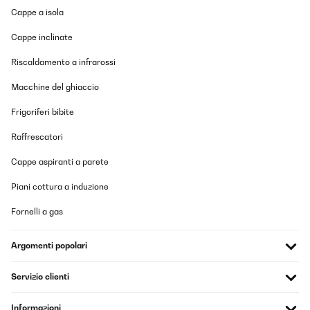
Cappe a isola
Amazon-Benutzer
Cappe inclinate
Tradurre
Riscaldamento a infrarossi
VALUTAZIONE VERIFICATA
Macchine del ghiaccio
30/08/2023
Frigoriferi bibite
Bequem, leicht und gut zusammenlegbar. Zusammenstellung
etwas tricky. Beschreibung eine Katastrophe. Was wirklich stört
Raffrescatori
ist, dass die Verbindungen nach dem ersten Regen rosten!
Cappe aspiranti a parete
Amazon-Benutzer
Tradurre
Piani cottura a induzione
Fornelli a gas
VALUTAZIONE VERIFICATA
30/08/2023
Argomenti popolari
Bequem, leicht und gut zusammenlegbar. Zusammenstellung
etwas tricky. Beschreibung eine Katastrophe.Was wirklich stört
Servizio clienti
ist, dass die Verbindungen nach dem ersten Regen rosten!
Amazon-Benutzer
Informazioni