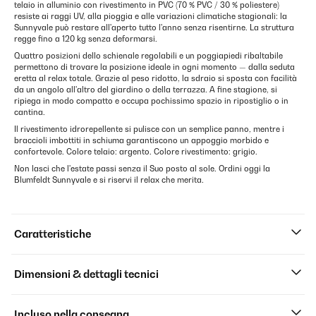
telaio in alluminio con rivestimento in PVC (70 % PVC / 30 % poliestere)
resiste ai raggi UV, alla pioggia e alle variazioni climatiche stagionali: la
Sunnyvale può restare all'aperto tutto l'anno senza risentirne. La struttura
regge fino a 120 kg senza deformarsi.
Quattro posizioni dello schienale regolabili e un poggiapiedi ribaltabile
permettono di trovare la posizione ideale in ogni momento — dalla seduta
eretta al relax totale. Grazie al peso ridotto, la sdraio si sposta con facilità
da un angolo all'altro del giardino o della terrazza. A fine stagione, si
ripiega in modo compatto e occupa pochissimo spazio in ripostiglio o in
cantina.
Il rivestimento idrorepellente si pulisce con un semplice panno, mentre i
braccioli imbottiti in schiuma garantiscono un appoggio morbido e
confortevole. Colore telaio: argento. Colore rivestimento: grigio.
Non lasci che l'estate passi senza il Suo posto al sole. Ordini oggi la
Blumfeldt Sunnyvale e si riservi il relax che merita.
Caratteristiche
Dimensioni & dettagli tecnici
Incluso nella consegna