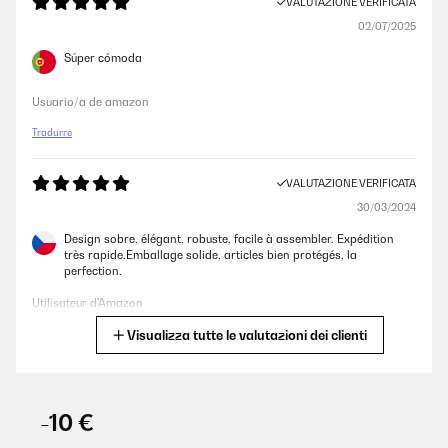
VALUTAZIONE VERIFICATA
02/07/2025
Súper cómoda
Usuario/a de amazon
Tradurre
VALUTAZIONE VERIFICATA
30/03/2024
Design sobre, élégant, robuste, facile à assembler. Expédition
très rapide.Emballage solide, articles bien protégés, la
perfection.
Utilisateur d'Amazon
Visualizza tutte le valutazioni dei clienti
Tradurre
VALUTAZIONE VERIFICATA
25/03/2024
-10 €
Entspricht den Erfordernissen und Erwartungen!