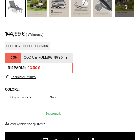
+3
144,99 €
(IVA inclusa)
CODICE ARTICOLO: 10035337
-30%
CODICE:
FULLSWING30
RISPARMI:
43,50 €
Termini di utilizzo
COLORE:
Grigio scuro
Nero
Disponibile
Cosa significano gli stati?