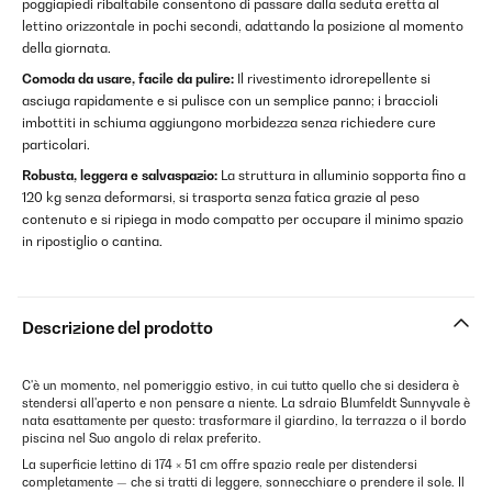
poggiapiedi ribaltabile consentono di passare dalla seduta eretta al
lettino orizzontale in pochi secondi, adattando la posizione al momento
della giornata.
Comoda da usare, facile da pulire:
Il rivestimento idrorepellente si
asciuga rapidamente e si pulisce con un semplice panno; i braccioli
imbottiti in schiuma aggiungono morbidezza senza richiedere cure
particolari.
Robusta, leggera e salvaspazio:
La struttura in alluminio sopporta fino a
120 kg senza deformarsi, si trasporta senza fatica grazie al peso
contenuto e si ripiega in modo compatto per occupare il minimo spazio
in ripostiglio o cantina.
Descrizione del prodotto
C'è un momento, nel pomeriggio estivo, in cui tutto quello che si desidera è
stendersi all'aperto e non pensare a niente. La sdraio Blumfeldt Sunnyvale è
nata esattamente per questo: trasformare il giardino, la terrazza o il bordo
piscina nel Suo angolo di relax preferito.
La superficie lettino di 174 × 51 cm offre spazio reale per distendersi
completamente — che si tratti di leggere, sonnecchiare o prendere il sole. Il