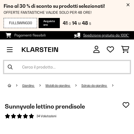
Fino al 30 % di sconto su prodotti selezionati!
OFFERTE FANTASTICHE VALIDE SOLO PER 48 ORE!
Acquista
41
14
47
FULLSWING30
O
M
S
ora
Pagamenti flessibili
Spedizione gratuita da 100€*
Giardino
Mobili da giardino
Sdraio da giardino
Sunnyvale lettino prendisole
34 Valutazioni