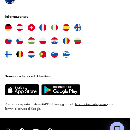
04/06/2023
Buon prodotto
Internazionale
Utente Amazon
Tradurre
VALUTAZIONE VERIFICATA
27/03/2023
Son cómodas y fáciles de plegar y parecen resistentes
Scaricare la app di Klarstein
Usuario/a de amazon
Tradurre
VALUTAZIONE VERIFICATA
Questo sito è protetto da reCAPTCHA e soggetto alla
Informativa sulla privacy
e ai
16/08/2022
Termini di servizio
di Google.
Facile da aprire,robusta,comoda,fresca in estate,bella anche
nella sua linea minimal e moderna. La consiglio