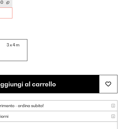
30
3 x 4 m
ggiungi al carrello
rimento - ordina subito!
iorni