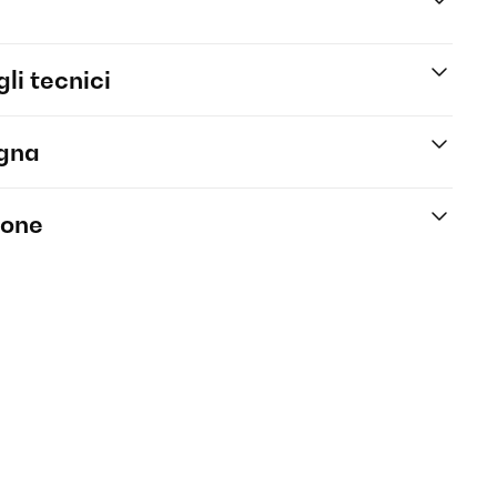
li tecnici
egna
ione