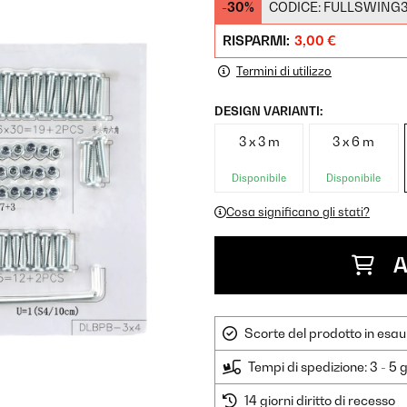
-30%
CODICE:
FULLSWING
RISPARMI:
3,00 €
Termini di utilizzo
DESIGN VARIANTI:
3 x 3 m
3 x 6 m
Disponibile
Disponibile
Cosa significano gli stati?
A
Scorte del prodotto in esau
Tempi di spedizione: 3 - 5 g
14 giorni diritto di recesso