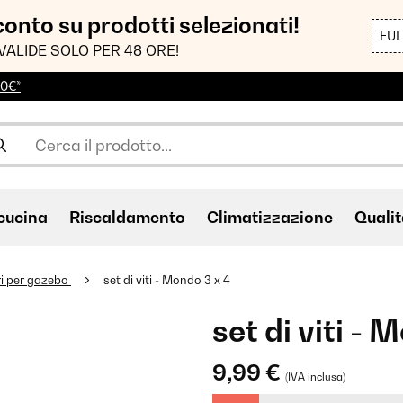
sconto su prodotti selezionati!
FU
VALIDE SOLO PER 48 ORE!
00€*
cucina
Riscaldamento
Climatizzazione
Qualit
i per gazebo
set di viti - Mondo 3 x 4
set di viti - 
9,99 €
(IVA inclusa)