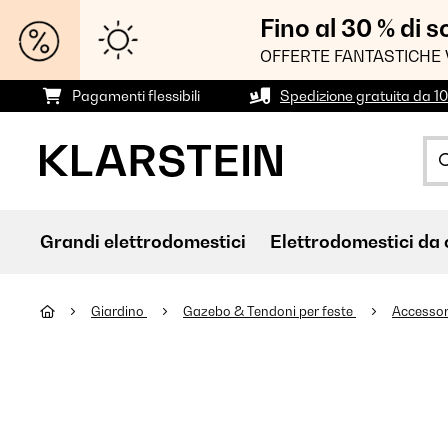
Fino al 30 % di 
OFFERTE FANTASTICHE 
Pagamenti flessibili
Spedizione gratuita da 1
Grandi elettrodomestici
Elettrodomestici da 
Giardino
Gazebo & Tendoni per feste
Accessor