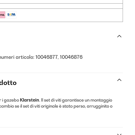
 numeri articolo: 10046877, 10046876
odotto
er i gazebo
Klarstein
. Il set di viti garantisce un montaggio
ambio se il set di viti originale è stato perso, arrugginito o