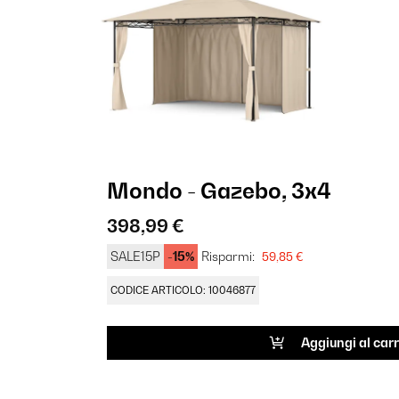
Mondo - Gazebo, 3x4
398,99 €
SALE15P
-15%
Risparmi:
59,85 €
CODICE ARTICOLO: 10046877
Aggiungi al carr