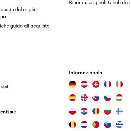
Ricambi originali & hub di r
cquisto del miglior
tore
riche guida all acquisto
Internazionale
nti su: