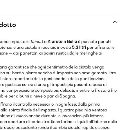
odotto
hi ama impastare
bene
. La
Klarstein Bella
è pensata per chi
otenza e una ciotola in acciaio inox da
5,2 litri
per affrontare
one — dai panettoni ai panini rustici, dalle meringhe ai
taria garantisce che ogni centimetro della ciotola venga
rina sul bordo, niente sacche di impasto non amalgamato. I tre
'intero repertorio della pasticceria e della panificazione
re gestisce senza sforzo gli impasti più pesanti a base di
ama con precisione composti più delicati, mentre la frusta a filo
bile per albumi a neve o pan di Spagna.
offrono il controllo necessario in ogni fase, dalla prima
alla spinta finale dell'impasto. I quattro piedini a ventosa
iano di lavoro anche durante le lavorazioni più intense,
on apertura di carico trattiene farina e liquidi all'interno della
el braccio basculante rende il cambio ciotola rapido e senza