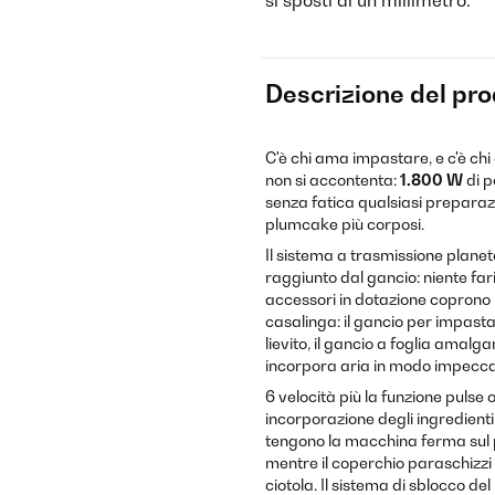
si sposti di un millimetro.
Descrizione del pr
C'è chi ama impastare, e c'è c
non si accontenta:
1.800 W
di p
senza fatica qualsiasi preparazi
plumcake più corposi.
Il sistema a trasmissione plane
raggiunto dal gancio: niente fa
accessori in dotazione coprono l
casalinga: il gancio per impasta
lievito, il gancio a foglia amalg
incorpora aria in modo impecca
6 velocità più la funzione pulse 
incorporazione degli ingredienti 
tengono la macchina ferma sul p
mentre il coperchio paraschizzi c
ciotola. Il sistema di sblocco d