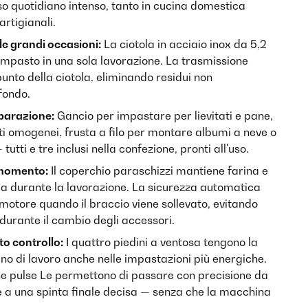
so quotidiano intenso, tanto in cucina domestica
artigianali.
le grandi occasioni:
La ciotola in acciaio inox da 5,2
 di impasto in una sola lavorazione. La trasmissione
unto della ciotola, eliminando residui non
fondo.
parazione:
Gancio per impastare per lievitati e pane,
i omogenei, frusta a filo per montare albumi a neve o
tti e tre inclusi nella confezione, pronti all'uso.
i momento:
Il coperchio paraschizzi mantiene farina e
otola durante la lavorazione. La sicurezza automatica
otore quando il braccio viene sollevato, evitando
 durante il cambio degli accessori.
o controllo:
I quattro piedini a ventosa tengono la
ano di lavoro anche nelle impastazioni più energiche.
ione pulse Le permettono di passare con precisione da
e a una spinta finale decisa — senza che la macchina