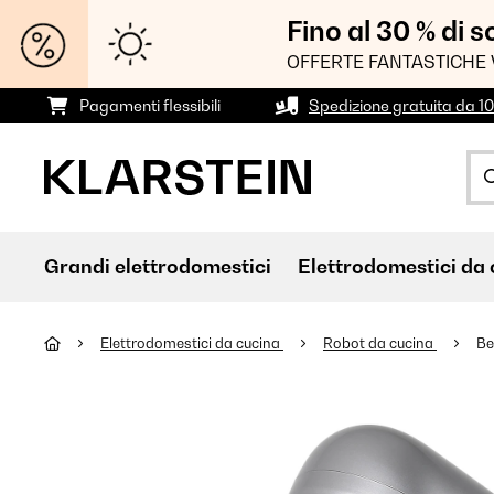
Fino al 30 % di 
OFFERTE FANTASTICHE 
Pagamenti flessibili
Spedizione gratuita da 1
Grandi elettrodomestici
Elettrodomestici da 
Elettrodomestici da cucina
Robot da cucina
Be