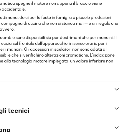
omatica spegne il motore non appena il braccio viene
o accidentale.
settimana, dolci per le feste in famiglia o piccole produzioni
è la compagna di cucina che non si stanca mai — e un regalo che
avvero.
ricambio sono disponibili sia per destrimani che per mancini. Il
freccia sul frontale dell'apparecchio: in senso orario per i
er i mancini. Gli accessori miscelatori non sono adatti al
sibile che si verifichino alterazioni cromatiche. L'indicazione
se alla tecnologia motore impiegata; un valore inferiore non
li tecnici
egna