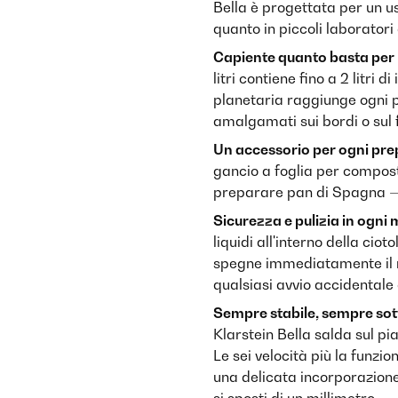
Bella è progettata per un u
quanto in piccoli laboratori 
Capiente quanto basta per 
litri contiene fino a 2 litri
planetaria raggiunge ogni p
amalgamati sui bordi o sul 
Un accessorio per ogni pre
gancio a foglia per compost
preparare pan di Spagna — tu
Sicurezza e pulizia in ogn
liquidi all'interno della ci
spegne immediatamente il m
qualsiasi avvio accidentale
Sempre stabile, sempre sott
Klarstein Bella salda sul pi
Le sei velocità più la funz
una delicata incorporazion