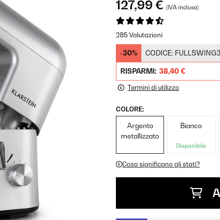
127,99 €
(IVA inclusa)
285 Valutazioni
-30%
CODICE:
FULLSWING
RISPARMI:
38,40 €
Termini di utilizzo
COLORE:
Argento
Bianco
metallizzato
Disponibile
Cosa significano gli stati?
A