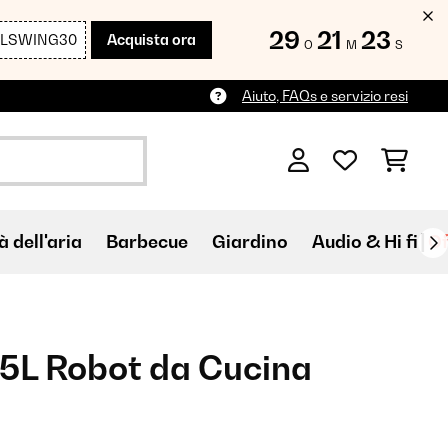
29
21
22
LLSWING30
Acquista ora
O
M
S
Aiuto, FAQs e servizio resi
à dell'aria
Barbecue
Giardino
Audio & Hi fi
Of
5L Robot da Cucina