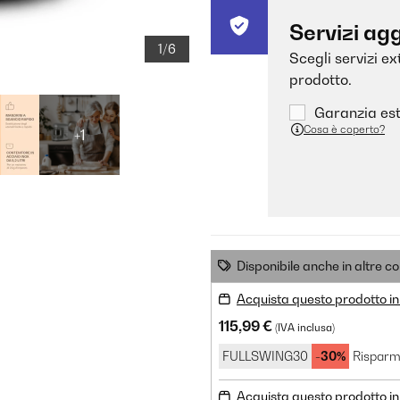
Servizi agg
1/6
Scegli servizi e
prodotto.
Garanzia est
Cosa è coperto?
+1
Disponibile anche in altre co
Acquista questo prodotto in
115,99 €
(IVA inclusa)
FULLSWING30
-30%
Risparm
Acquista questo prodotto in 