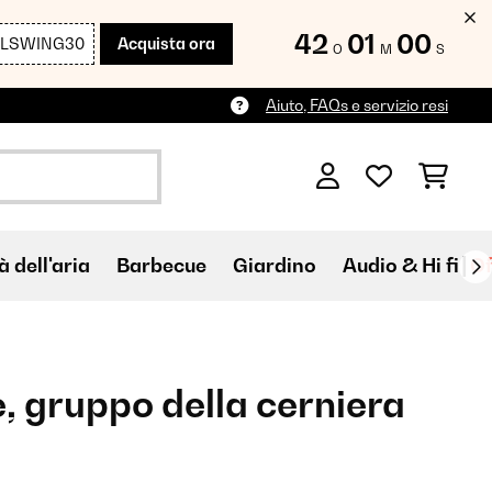
42
00
58
LLSWING30
Acquista ora
O
M
S
Aiuto, FAQs e servizio resi
à dell'aria
Barbecue
Giardino
Audio & Hi fi
Of
, gruppo della cerniera