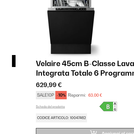
Velaire 45cm B-Classe Lava
Integrata Totale 6 Program
629,99 €
SALE10P
-10%
Risparmi:
63,00 €
Scheda del prodotto
CODICE ARTICOLO: 10047462
Aggiungi al carr