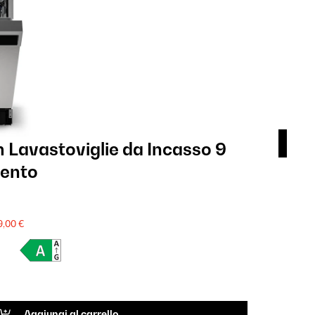
 Lavastoviglie da Incasso 9
Vel
ento
Pr
629
SALE
9,00 €
Scheda 
CODIC
Aggiungi al carrello