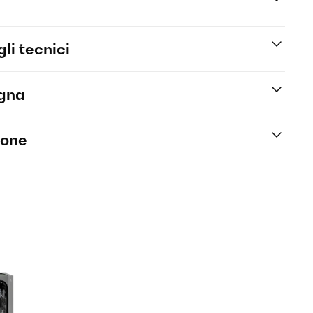
li tecnici
egna
ione