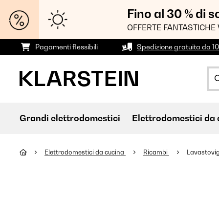
Fino al 30 % di 
OFFERTE FANTASTICHE 
Pagamenti flessibili
Spedizione gratuita da 1
Grandi elettrodomestici
Elettrodomestici da 
Elettrodomestici da cucina
Ricambi
Lavastovig