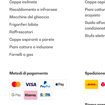
Cappe inclinate
Cappe aspir
Riscaldamento a infrarossi
Piani cottu
acquisto
Macchine del ghiaccio
Guida all’a
Frigoriferi bibite
condiziona
Raffrescatori
Stufe elett
Cappe aspiranti a parete
Piani cottura a induzione
Fornelli a gas
Metodi di pagamento
Spedizione
Siamo prese