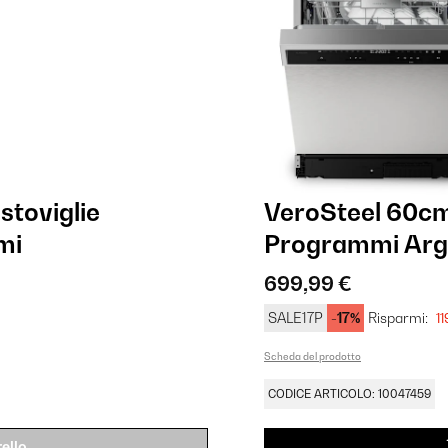
stoviglie
VeroSteel 60cm
mi
Programmi Arg
699,99 €
SALE17P
-17%
Risparmi:
11
Scheda del prodotto
CODICE ARTICOLO: 10047459
ello