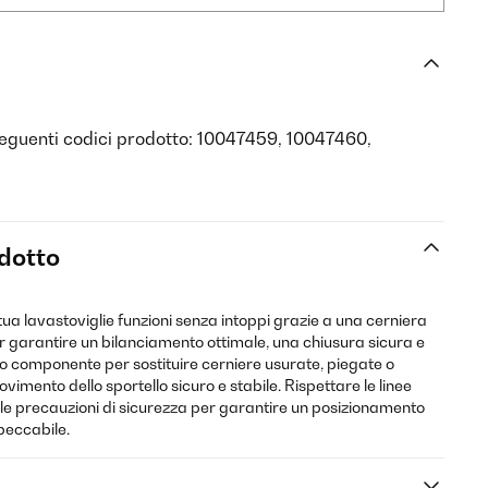
i seguenti codici prodotto: 10047459, 10047460,
odotto
 tua lavastoviglie funzioni senza intoppi grazie a una cerniera
er garantire un bilanciamento ottimale, una chiusura sicura e
to componente per sostituire cerniere usurate, piegate o
imento dello sportello sicuro e stabile. Rispettare le linee
e le precauzioni di sicurezza per garantire un posizionamento
peccabile.