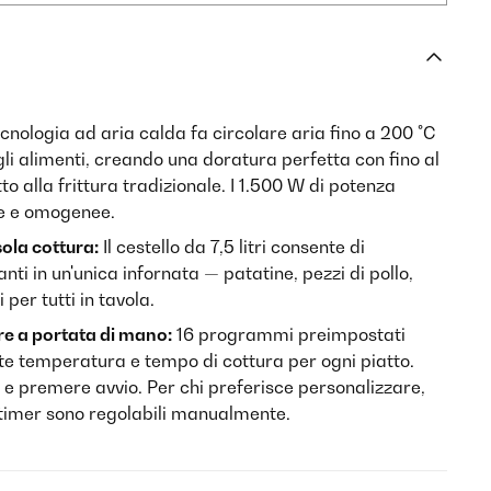
cnologia ad aria calda fa circolare aria fino a 200 °C
li alimenti, creando una doratura perfetta con fino al
to alla frittura tradizionale. I 1.500 W di potenza
de e omogenee.
sola cottura:
Il cestello da 7,5 litri consente di
i in un'unica infornata — patatine, pezzi di pollo,
 per tutti in tavola.
e a portata di mano:
16 programmi preimpostati
 temperatura e tempo di cottura per ogni piatto.
a e premere avvio. Per chi preferisce personalizzare,
timer sono regolabili manualmente.