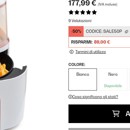
177,99 €
(IVA inclusa)
9 Valutazioni
-50%
CODICE:
SALE50P
RISPARMI:
89,00 €
Termini di utilizzo
COLORE:
Bianco
Nero
Disponibile
Cosa significano gli stati?
A