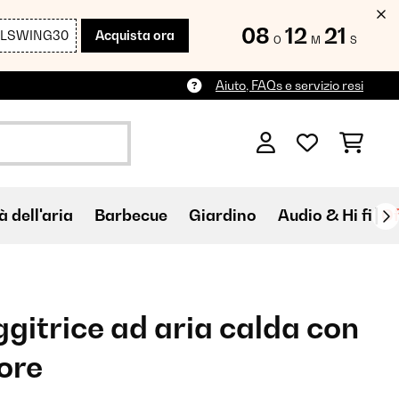
08
12
20
LLSWING30
Acquista ora
O
M
S
Aiuto, FAQs e servizio resi
à dell'aria
Barbecue
Giardino
Audio & Hi fi
Of
ggitrice ad aria calda con
ore