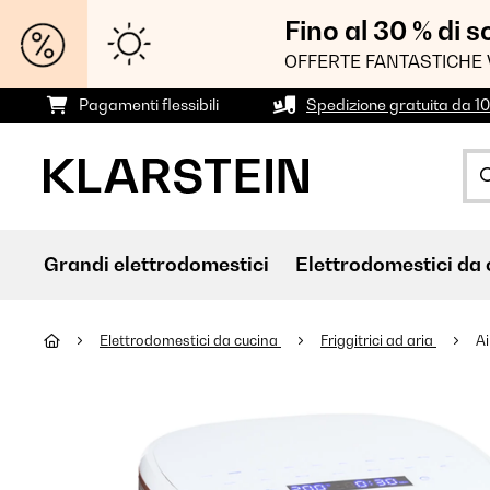
Fino al 30 % di 
OFFERTE FANTASTICHE 
Pagamenti flessibili
Spedizione gratuita da 1
Grandi elettrodomestici
Elettrodomestici da 
Elettrodomestici da cucina
Friggitrici ad aria
Ai