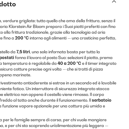
odotto
 verdure grigliate: tutto quello che ama della frittura, senza il
 aria Klarstein Air Bloom prepara i Suoi piatti preferiti con fino
o alla frittura tradizionale, grazie alla tecnologia ad aria
e fino a
200 °C
intorno agli alimenti — una crosticina perfetta,
stello da
7,5 litri
, una sola infornata basta per tutta la
postati
fanno il lavoro al posto Suo: selezioni il piatto, prema
. La temperatura è regolabile da
40 a 200 °C
e il timer integrato
cura cotture precise ogni volta — che si tratti di pizza
appena marinate.
n rivestimento antiaderente si estrae in un secondo ed è lavabile
 niente fatica. Un interruttore di sicurezza integrato stacca
elettrica non appena il cestello viene rimosso. Il corpo
freddo al tatto anche durante il funzionamento. Il
serbatoio
a funzione vapore opzionale per una cottura più umida e
a per le famiglie sempre di corsa, per chi vuole mangiare
a, e per chi sta scoprendo un'alimentazione più leggera —