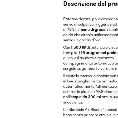
Descrizione del pr
Patatine dorate, pollo croccante,
senso di colpa. La friggitrice ad
al
75% in meno di grassi
rispett
calda che circola uniformement
senza un goccio d'olio.
Con
1.500 W
di potenza e un ce
famiglia. I
16 programmi preim
avvio, e il risultato è garantito
con spegnimento automatico assi
surgelata, gamberi o verdure 
Il cestello interno in acciaio co
in lavastoviglie: niente ammollo,
automaticamente l'alimentazione 
esterno in plastica ABS rimane 
dell'acqua da 300 ml
attiva un
succulenta.
La Klarstein Air Bloom è pensat
bene senza passare ore in cucin