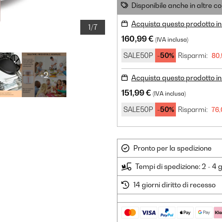
Disponibile anche in altre co
Acquista questo prodotto in
1/7
160,99 €
(IVA inclusa)
SALE50P
-50%
Risparmi:
80,
+2
Acquista questo prodotto in 
151,99 €
(IVA inclusa)
SALE50P
-50%
Risparmi:
76,
Pronto per la spedizione
Tempi di spedizione: 2 - 4 g
14 giorni diritto di recesso