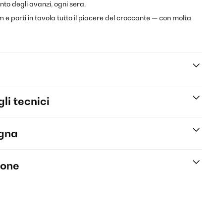
to degli avanzi, ogni sera.
m e porti in tavola tutto il piacere del croccante — con molta
li tecnici
egna
ione