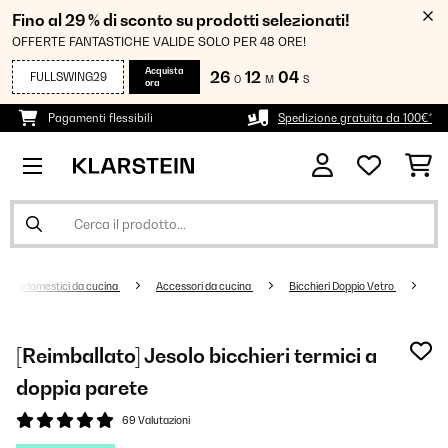
Fino al 29 % di sconto su prodotti selezionati!
OFFERTE FANTASTICHE VALIDE SOLO PER 48 ORE!
Acquista
26
12
04
FULLSWING29
O
M
S
ora
Pagamenti flessibili
Spedizione gratuita da 100€*
lettrodomestici da cucina
Accessori da cucina
Bicchieri Doppio Vetro
[Reimballato] Jesolo bicchieri termici a
doppia parete
69 Valutazioni