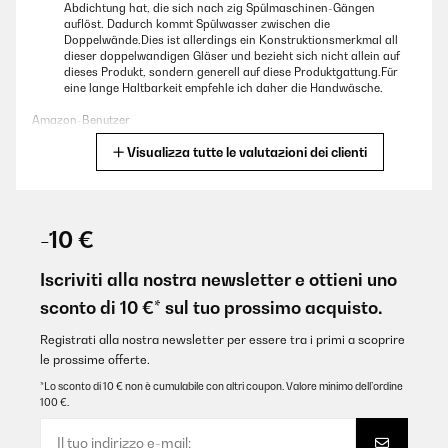
Abdichtung hat, die sich nach zig Spülmaschinen-Gängen
auflöst. Dadurch kommt Spülwasser zwischen die
Doppelwände.Dies ist allerdings ein Konstruktionsmerkmal all
dieser doppelwandigen Gläser und bezieht sich nicht allein auf
dieses Produkt, sondern generell auf diese Produktgattung.Für
eine lange Haltbarkeit empfehle ich daher die Handwäsche.
Amazon-Benutzer
Visualizza tutte le valutazioni dei clienti
Tradurre
VALUTAZIONE VERIFICATA
30/07/2025
-10 €
Super! Die doppelwandigen Gläser sehen nicht nur sehr edel aus,
sondern halten den Latte Macchiato auch lange warm, ohne
Iscriviti alla nostra newsletter e ottieni uno
dass man sich die Finger verbrennt. Sie liegen angenehm in der
sconto di 10 €* sul tuo prossimo acquisto.
Hand, sind schön leicht und wirken trotzdem stabil. Außerdem
lassen sie sich problemlos in der Spülmaschine reinigen. Für
Kaffeeliebhaber absolut empfehlenswert.
Registrati alla nostra newsletter per essere tra i primi a scoprire
le prossime offerte.
Amazon-Benutzer
*Lo sconto di 10 € non è cumulabile con altri coupon. Valore minimo dell’ordine
Tradurre
100 €.