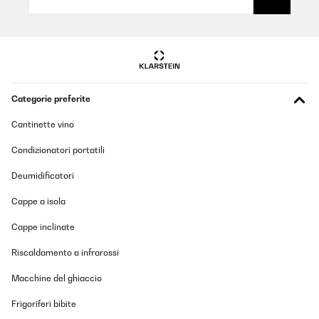
VALUTAZIONE VERIFICATA
30/06/2025
Doppelwandige Cappucinogläser. Wirken sehr wertig mit dem
Glaswerk- Schriftzug an der Seite. Bis jetzt haben sie alle
Spülmaschinengänge überstanden. Halten den Kaffee sehr lange
warm. Es sieht schön aus, wie der Cappucino in 3 Lagen geteilt
wird. Genau, wie auf den Abbildungen.
Categorie preferite
Amazon-Benutzer
Cantinette vino
Tradurre
Condizionatori portatili
VALUTAZIONE VERIFICATA
Deumidificatori
29/01/2025
Cappe a isola
Quedan bonitas en la mesa
Cappe inclinate
Usuario/a de amazon
Riscaldamento a infrarossi
Tradurre
Macchine del ghiaccio
VALUTAZIONE VERIFICATA
Frigoriferi bibite
27/01/2025