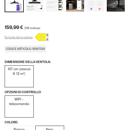
+3
159,99 €
(IVA inclusa)
Scheda del prodotto
CODICE ARTICOLO: 10047034
DIMENSIONE DELLA VENTOLA:
107 cm (stanze
9-13 m²)
OPZIONI DI CONTROLLO:
WIFI +
telecomando
COLORE:
Bianco
Nero