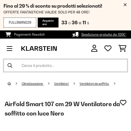
Fino al 29 % di sconto su prodotti selezionati!
OFFERTE FANTASTICHE VALIDE SOLO PER 48 ORE!
Acquista
33
36
10
FULLSWING29
O
M
S
ora
Pagamenti flessibili
Spedizione gratuita da 100€*
Climatizzazione
Ventilatori
Ventilatori da soffitto
AirFold Smart 107 cm 29 W Ventilatore da
soffitto con luce Nero