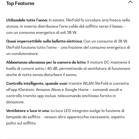
Top Features
Utilizzabile tutto l'anno:
In estate, l'AirFold fa circolare aria fresca nella
stanza, in inverno distribuisce l'aria calda dal soffitto verso il basso –
con un consumo energetico di soli 28 W.
Quasi impercettibile sulla bolletta elettrica:
Con un consumo di 28 W,
l'AirFold funziona tutto l'anno – una frazione del consumo energetico di
un condizionatore.
Abbastanza silenzioso per la camera da letto:
Il motore DC mantiene il
livello di rumore sotto i 40 dB, permettendo al ventilatore di funzionare
anche di notte senza disturbare il sonno.
Controllo intelligente, quando vuoi:
tramite WLAN l'AirFold si connette
all'app Klarstein, Amazon Alexa e Google Home – comandi vocali e
controllo tramite app inclusi, telecomando anch'esso fornito in
dotazione.
Ventilatore e luce in uno:
La luce LED integrata svolge la funzione di
lampada da soffitto – nessun altro apparecchio necessario, aspetto
pulito sul soffitto.