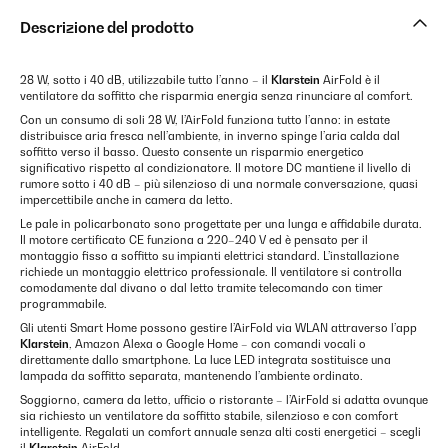
Descrizione del prodotto
28 W, sotto i 40 dB, utilizzabile tutto l’anno – il
Klarstein
AirFold è il
ventilatore da soffitto che risparmia energia senza rinunciare al comfort.
Con un consumo di soli 28 W, l’AirFold funziona tutto l’anno: in estate
distribuisce aria fresca nell’ambiente, in inverno spinge l’aria calda dal
soffitto verso il basso. Questo consente un risparmio energetico
significativo rispetto al condizionatore. Il motore DC mantiene il livello di
rumore sotto i 40 dB – più silenzioso di una normale conversazione, quasi
impercettibile anche in camera da letto.
Le pale in policarbonato sono progettate per una lunga e affidabile durata.
Il motore certificato CE funziona a 220–240 V ed è pensato per il
montaggio fisso a soffitto su impianti elettrici standard. L’installazione
richiede un montaggio elettrico professionale. Il ventilatore si controlla
comodamente dal divano o dal letto tramite telecomando con timer
programmabile.
Gli utenti Smart Home possono gestire l’AirFold via WLAN attraverso l’app
Klarstein
, Amazon Alexa o Google Home – con comandi vocali o
direttamente dallo smartphone. La luce LED integrata sostituisce una
lampada da soffitto separata, mantenendo l’ambiente ordinato.
Soggiorno, camera da letto, ufficio o ristorante – l’AirFold si adatta ovunque
sia richiesto un ventilatore da soffitto stabile, silenzioso e con comfort
intelligente. Regalati un comfort annuale senza alti costi energetici – scegli