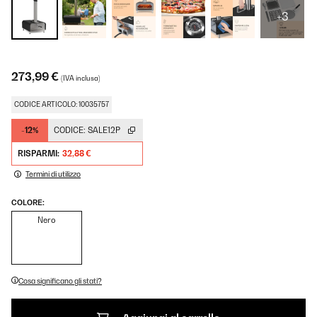
+3
273,99 €
(IVA inclusa)
CODICE ARTICOLO: 10035757
-12%
CODICE:
SALE12P
RISPARMI:
32,88 €
Termini di utilizzo
COLORE:
Nero
Cosa significano gli stati?