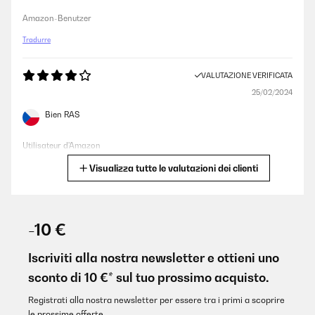
Amazon-Benutzer
Tradurre
VALUTAZIONE VERIFICATA
25/02/2024
Bien RAS
Utilisateur d'Amazon
Visualizza tutte le valutazioni dei clienti
Tradurre
VALUTAZIONE VERIFICATA
03/01/2024
-10 €
Le produit multimédia n'a pas pu être chargé. Soirée pizza en
famille un régal, pizza bonne ,cuite au feu de bois granulés.
Iscriviti alla nostra newsletter e ottieni uno
sconto di 10 €* sul tuo prossimo acquisto.
Utilisateur d'Amazon
Tradurre
Registrati alla nostra newsletter per essere tra i primi a scoprire
le prossime offerte.