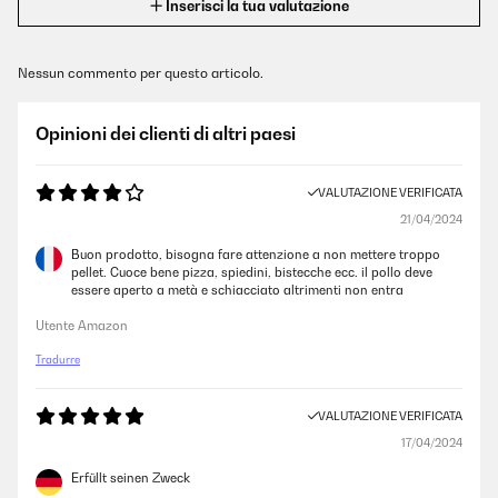
Inserisci la tua valutazione
Nessun commento per questo articolo.
Opinioni dei clienti di altri paesi
VALUTAZIONE VERIFICATA
21/04/2024
Buon prodotto, bisogna fare attenzione a non mettere troppo
pellet. Cuoce bene pizza, spiedini, bistecche ecc. il pollo deve
essere aperto a metà e schiacciato altrimenti non entra
Utente Amazon
Tradurre
VALUTAZIONE VERIFICATA
17/04/2024
Erfüllt seinen Zweck