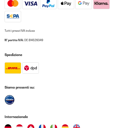
18/05/2023
Le produit multimédia n'a pas pu être chargé. On recommande !
Utilisateur d'Amazon
Tutti i prezzi IVA inclusa
Tradurre
N° partita IVA:
DE 814529349
VALUTAZIONE VERIFICATA
12/02/2023
Spedizione
Le produit multimédia n'a pas pu être chargé. Four a pizza peu
cher qui, une fois les granulés enflammés monte très vite a 400-
500 degrés. La température remonte des qu on rajoute du
granulés. 2 mn de cuisson. Pour des pizzas savoureuses . Déjà 10
pizzas de fait en 2 utilisations... Je recommande
Siamo presenti su:
Utilisateur d'Amazon
Tradurre
VALUTAZIONE VERIFICATA
Internazionale
30/12/2022
chauffe tres fort au fond ......est pas assez en facade mauvaise