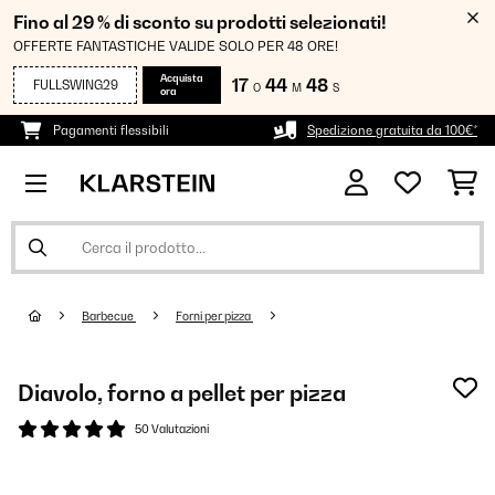
Fino al 29 % di sconto su prodotti selezionati!
OFFERTE FANTASTICHE VALIDE SOLO PER 48 ORE!
Acquista
17
44
47
FULLSWING29
O
M
S
ora
Pagamenti flessibili
Spedizione gratuita da 100€*
Barbecue
Forni per pizza
Diavolo, forno a pellet per pizza
50 Valutazioni