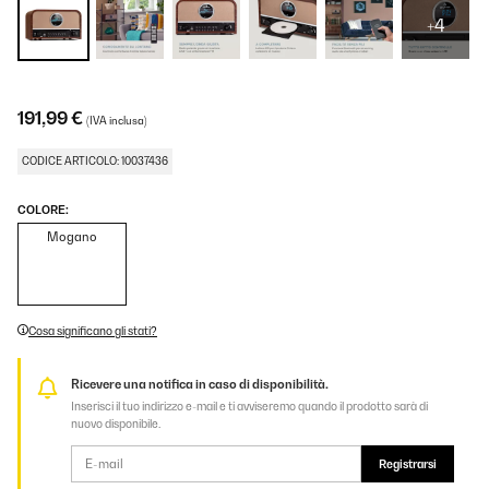
+4
191,99 €
(IVA inclusa)
CODICE ARTICOLO: 10037436
COLORE:
Mogano
Cosa significano gli stati?
Ricevere una notifica in caso di disponibilità.
Inserisci il tuo indirizzo e-mail e ti avviseremo quando il prodotto sarà di
nuovo disponibile.
Registrarsi