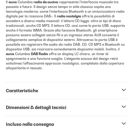
Il
auna
Columbia
radio da cucina
rappresenta l'interfaccia musicale tra
passato e futuro. Il design senza tempo in stile classico ospita una
tecnologia moderna, come l'interfaccia Bluetooth e un sintonizzatore radio
digitale per la ricezione DAB+. Il
radio nostalgia
offre la possibilità di
accedere a diversi media musicali: il lettore CD legge, oltre ai tipi di disco
tradizionali, anche CD MP3. Il lettore CD, così come la porta USB, supporta
anche il formato WMA. Grazie alla funzione Bluetooth, gli smartphone
possono essere collegati senza fili e un ingresso stereo AUX consente il
collegamento semplice di dispositivi esterni. Attraverso la porta USB è
possibile sia registrare file audio da radio DAB, CD, CD MP3 e Bluetooth su
dispositivi USB, sia ricaricare comodamente dispositivi mobili. Inoltre, il
auna
Columbia
DAB Radio
offre un display LC chiaro, un timer di
spegnimento e una funzione sveglia. L’elegante scocca dal design retrò
sottolinea l’affascinante approccio nostalgico, completato dalla copertura
altoparlante in tessuto.
Caratteristiche
Dimensioni & dettagli tecnici
Incluso nella consegna