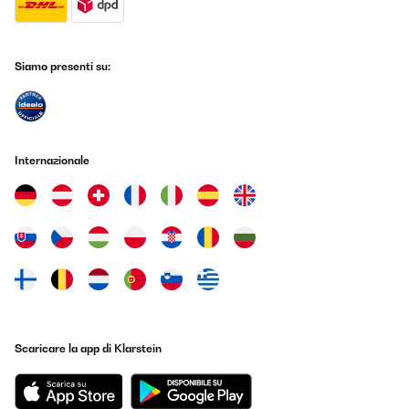
einfach und gut. Der Klang ist für meine Ansprüche vollkommen
ausreichend. Es funktioniert alles gut. Die Bedienungsanleitung
ist hilfreich und auf das Notwendige beschränkt. Ich bin sehr
zufrieden und würde es wieder kaufen.
Siamo presenti su:
Amazon-Benutzer
Tradurre
VALUTAZIONE VERIFICATA
Internazionale
29/09/2022
Ist schon das zweite
Amazon-Benutzer
Tradurre
VALUTAZIONE VERIFICATA
22/09/2022
Scaricare la app di Klarstein
Prodotto arrivato in brevissimo tempo. All’interno della scatola
sono presenti:- Manuale d’istruzioni- Telecomando- Antenna
DABChe dire, il prodotto si presenta con un’eleganza strabiliante