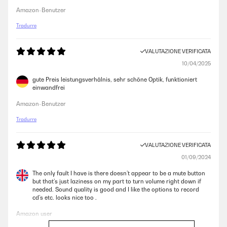
Amazon-Benutzer
Tradurre
VALUTAZIONE VERIFICATA
10/04/2025
gute Preis leistungsverhälnis, sehr schöne Optik, funktioniert
einwandfrei
Amazon-Benutzer
Tradurre
VALUTAZIONE VERIFICATA
01/09/2024
The only fault I have is there doesn’t appear to be a mute button
but that’s just laziness on my part to turn volume right down if
needed. Sound quality is good and I like the options to record
cd’s etc. looks nice too .
Amazon user