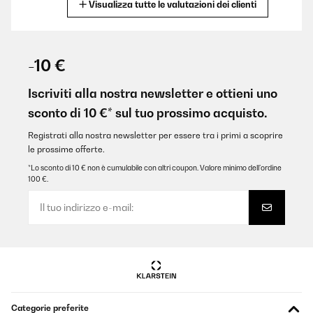
Visualizza tutte le valutazioni dei clienti
Tradurre
VALUTAZIONE VERIFICATA
04/08/2024
-10 €
Sehr schnelle Lieferung, sehr gut verpackt, bin sehr zufrieden.
Iscriviti alla nostra newsletter e ottieni uno
Amazon-Benutzer
sconto di 10 €* sul tuo prossimo acquisto.
Tradurre
Registrati alla nostra newsletter per essere tra i primi a scoprire
le prossime offerte.
VALUTAZIONE VERIFICATA
*Lo sconto di 10 € non è cumulabile con altri coupon. Valore minimo dell’ordine
100 €.
29/07/2024
Great quality looks good and sounds great.
Amazon user
Tradurre
VALUTAZIONE VERIFICATA
Categorie preferite
22/07/2024