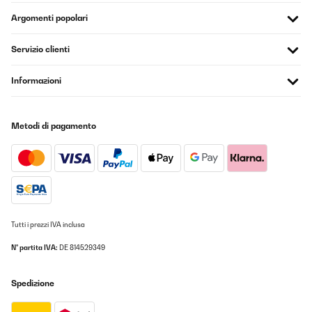
04/03/2024
Argomenti popolari
stile vintage ben curato,ottima la qualita' del suono,buona
ricezione radio dab
Servizio clienti
Utente Amazon
Informazioni
Tradurre
Metodi di pagamento
VALUTAZIONE VERIFICATA
21/05/2023
Sender werden schnell gefunden, Klang bei Radio und CD
super.Bin sehr zufrieden.
Amazon-Benutzer
Tradurre
Tutti i prezzi IVA inclusa
N° partita IVA:
DE 814529349
VALUTAZIONE VERIFICATA
21/02/2023
Spedizione
Das Gerät kam sehr gut verpackt und pünktlich an. Es verbindet
nostalgisches Aussehen und moderne Technik. Die Bedienung ist