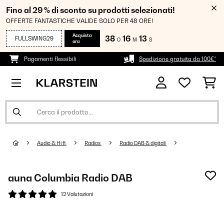
Fino al 29 % di sconto su prodotti selezionati!
OFFERTE FANTASTICHE VALIDE SOLO PER 48 ORE!
Acquista
38
16
13
FULLSWING29
O
M
S
ora
Pagamenti flessibili
Spedizione gratuita da 100€*
Audio & Hi fi
Radios
Radio DAB & digitali
auna Columbia Radio DAB
12 Valutazioni