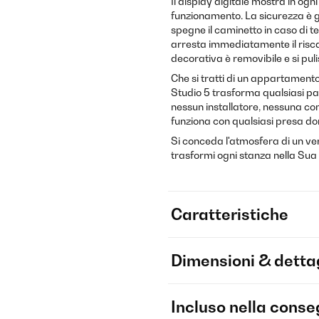
Il display digitale mostra in o
funzionamento. La sicurezza è ga
spegne il caminetto in caso di 
arresta immediatamente il risc
decorativa è removibile e si pul
Che si tratti di un appartamento in
Studio 5 trasforma qualsiasi par
nessun installatore, nessuna co
funziona con qualsiasi presa d
Si conceda l'atmosfera di un ver
trasformi ogni stanza nella Sua 
Caratteristiche
Dimensioni & dettag
Incluso nella cons