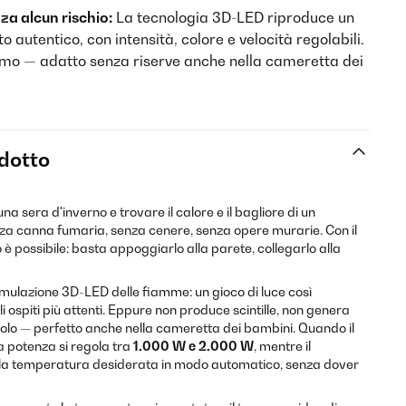
a alcun rischio:
La tecnologia 3D-LED riproduce un
o autentico, con intensità, colore e velocità regolabili.
fumo — adatto senza riserve anche nella cameretta dei
odotto
na sera d'inverno e trovare il calore e il bagliore di un
a canna fumaria, senza cenere, senza opere murarie. Con il
o è possibile: basta appoggiarlo alla parete, collegarlo alla
 simulazione 3D-LED delle fiamme: un gioco di luce così
i ospiti più attenti. Eppure non produce scintille, non genera
olo — perfetto anche nella cameretta dei bambini. Quando il
a potenza si regola tra
1.000 W e 2.000 W
, mentre il
 la temperatura desiderata in modo automatico, senza dover