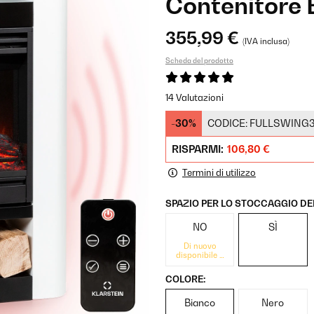
Contenitore 
355,99 €
(IVA inclusa)
Scheda del prodotto
14 Valutazioni
-30%
CODICE:
FULLSWING
RISPARMI:
106,80 €
Termini di utilizzo
SPAZIO PER LO STOCCAGGIO DE
NO
SÌ
Di nuovo
disponibile a
breve
COLORE:
Bianco
Nero