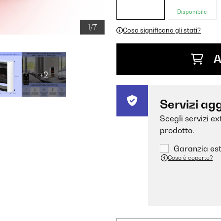
Disponibile
1/7
Cosa significano gli stati?
A
+2
Servizi agg
Scegli servizi e
prodotto.
Garanzia est
Cosa è coperto?