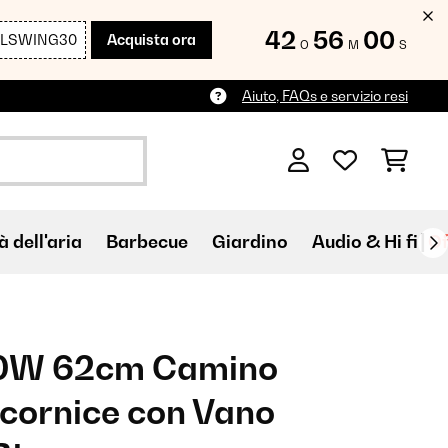
42
55
58
LLSWING30
Acquista ora
O
M
S
Aiuto, FAQs e servizio resi
à dell'aria
Barbecue
Giardino
Audio & Hi fi
Of
00W 62cm Camino
 cornice con Vano