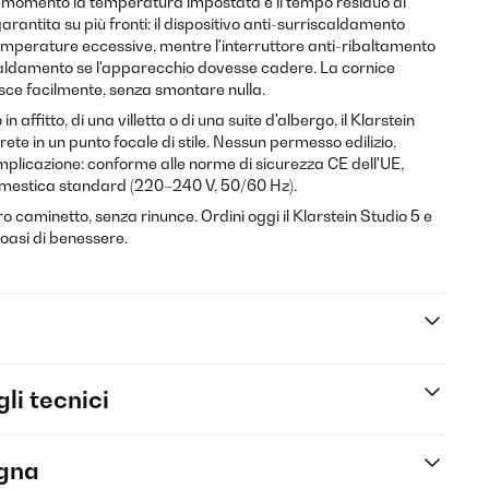
gni momento la temperatura impostata e il tempo residuo di
rantita su più fronti: il dispositivo anti-surriscaldamento
temperature eccessive, mentre l'interruttore anti-ribaltamento
aldamento se l'apparecchio dovesse cadere. La cornice
isce facilmente, senza smontare nulla.
 affitto, di una villetta o di una suite d'albergo, il Klarstein
ete in un punto focale di stile. Nessun permesso edilizio,
mplicazione: conforme alle norme di sicurezza CE dell'UE,
omestica standard (220–240 V, 50/60 Hz).
o caminetto, senza rinunce. Ordini oggi il Klarstein Studio 5 e
oasi di benessere.
li tecnici
egna