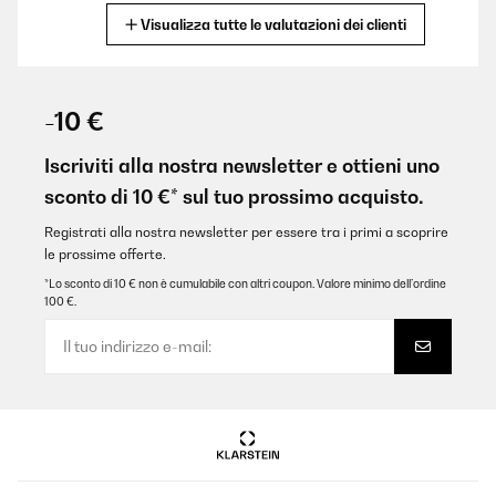
Visualizza tutte le valutazioni dei clienti
Tradurre
VALUTAZIONE VERIFICATA
18/01/2025
-10 €
Tolles Gerät, musste aber die Sicherung im Sicherungskasten von
B auf C tauschen da sie immer beim Einschalten rausfliegt.
Iscriviti alla nostra newsletter e ottieni uno
sconto di 10 €* sul tuo prossimo acquisto.
Amazon-Benutzer
Tradurre
Registrati alla nostra newsletter per essere tra i primi a scoprire
le prossime offerte.
*Lo sconto di 10 € non è cumulabile con altri coupon. Valore minimo dell’ordine
VALUTAZIONE VERIFICATA
100 €.
05/01/2025
Je l’ai mis dans le sous-sol et sa chauffe énormément
Utilisateur d'Amazon
Tradurre
VALUTAZIONE VERIFICATA