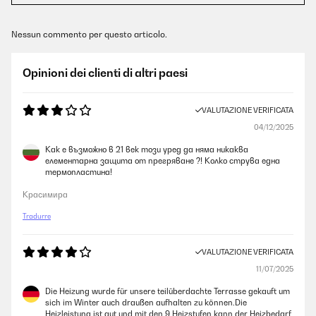
Nessun commento per questo articolo.
Opinioni dei clienti di altri paesi
VALUTAZIONE VERIFICATA
04/12/2025
Как е възможно в 21 век този уред да няма никаква
елементарна защита от прегряване ?! Колко струва една
термопластина!
Красимира
Tradurre
VALUTAZIONE VERIFICATA
11/07/2025
Die Heizung wurde für unsere teilüberdachte Terrasse gekauft um
sich im Winter auch draußen aufhalten zu können.Die
Heizleistung ist gut und mit den 9 Heizstufen kann der Heizbedarf