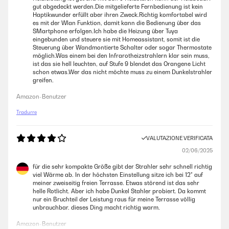
gut abgedeckt werden.Die mitgelieferte Fernbedienung ist kein
Haptikwunder erfüllt aber ihren Zweck.Richtig komfortabel wird
es mit der Wlan Funktion, damit kann die Bedienung über das
SMartphone erfolgen.Ich habe die Heizung über Tuya
eingebunden und steuere sie mit Homeassistant, somit ist die
Steuerung über Wandmontierte Schalter oder sogar Thermostate
möglich.Was einem bei den Infrarotheizstrahlern klar sein muss,
ist das sie hell leuchten, auf Stufe 9 blendet das Orangene Licht
schon etwas.Wer das nicht möchte muss zu einem Dunkelstrahler
greifen.
Amazon-Benutzer
Tradurre
VALUTAZIONE VERIFICATA
02/06/2025
für die sehr kompakte Größe gibt der Strahler sehr schnell richtig
viel Wärme ab. In der höchsten Einstellung sitze ich bei 12° auf
meiner zweiseitig freien Terrasse. Etwas störend ist das sehr
helle Rotlicht. Aber ich habe Dunkel Stahler probiert. Da kommt
nur ein Bruchteil der Leistung raus für meine Terrasse völlig
unbrauchbar. dieses Ding macht richtig warm.
Amazon-Benutzer