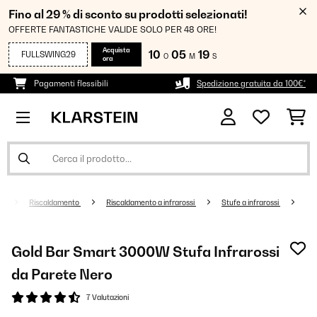
Fino al 29 % di sconto su prodotti selezionati!
OFFERTE FANTASTICHE VALIDE SOLO PER 48 ORE!
Acquista
10
05
19
FULLSWING29
O
M
S
ora
Pagamenti flessibili
Spedizione gratuita da 100€*
Riscaldamento
Riscaldamento a infrarossi
Stufe a infrarossi
Gold Bar Smart 3000W Stufa Infrarossi
da Parete Nero
7 Valutazioni