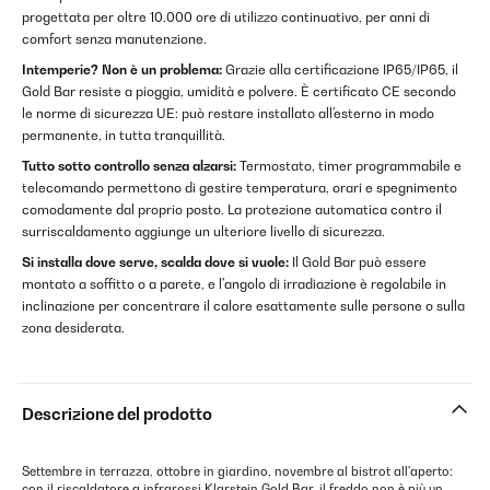
progettata per oltre 10.000 ore di utilizzo continuativo, per anni di
comfort senza manutenzione.
Intemperie? Non è un problema:
Grazie alla certificazione IP65/IP65, il
Gold Bar resiste a pioggia, umidità e polvere. È certificato CE secondo
le norme di sicurezza UE: può restare installato all'esterno in modo
permanente, in tutta tranquillità.
Tutto sotto controllo senza alzarsi:
Termostato, timer programmabile e
telecomando permettono di gestire temperatura, orari e spegnimento
comodamente dal proprio posto. La protezione automatica contro il
surriscaldamento aggiunge un ulteriore livello di sicurezza.
Si installa dove serve, scalda dove si vuole:
Il Gold Bar può essere
montato a soffitto o a parete, e l'angolo di irradiazione è regolabile in
inclinazione per concentrare il calore esattamente sulle persone o sulla
zona desiderata.
Descrizione del prodotto
Settembre in terrazza, ottobre in giardino, novembre al bistrot all'aperto:
con il riscaldatore a infrarossi Klarstein Gold Bar, il freddo non è più un