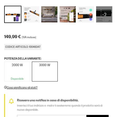
+2
149,99 €
(IVA inclusa)
CODICE ARTICOLO: 10046347
POTENZA DELLA VARIANTE:
2000 W
3000 W
Disponibile
Cosa significano gli stati?
Ricevere una notifica in caso di disponibilità.
Inserisci il tuo indirizzo e-mail e ti avviseremo quando il prodotto sarà di
nuovo disponibile.