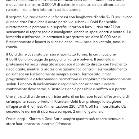
motivo per rientrare. 3.000 W di calore immediato, senza attese, senza
rumore — dal primo istante in cui lo accende.
Il segreto è la radiazione a infrarossi con lunghezze d'onda 2–10 μm: invece
di riscaldare l'aria (che il vento porta via subito), il Gold Bar scalda
direttamente le persone e le superfici intorno a loro. Il risultato? Una
sensazione di tepore reale e avvolgente, anche in spazi aperti o ventosi. La
lampada a infrarossi in ceramica è progettata per oltre 10.000 ore di
funzionamento e lavora in silenzio assoluto — nessuna ventola, nessun
ronzio.
Il Gold Bar è costruito per stare fuori tutto l'anno: la certificazione
IP65/IP65 lo protegge da pioggia, umidità e polvere. Il pannello di
protezione termica integrato impedisce il contatto diretto con l'elemento
riscaldante, mentre la protezione automatica contro il surriscaldamento
garantisce un funzionamento sempre sicuro. Termostato, timer
programmabile e telecomando permettono di regolare tutto comodamente
seduti. L'angolo di inclinazione è regolabile per orientare il calore
esattamente dove serve, e l'installazione è possibile a soffitto o a parete.
Che si tratti di un dehors di ristorante, di un bar con tavoli all'esterno o di
un'ampia terrazza privata, il Klarstein Gold Bar prolunga la stagione
all'aperto di 4–6 mesi. Alimentazione 220–240 V, 50 Hz — certificato CE
secondo le norme di sicurezza europee. 2 anni di garanzia.
Ordini oggi il Klarstein Gold Bar e scopra quanto può essere piacevole
stare fuori anche nelle sere più fresche.