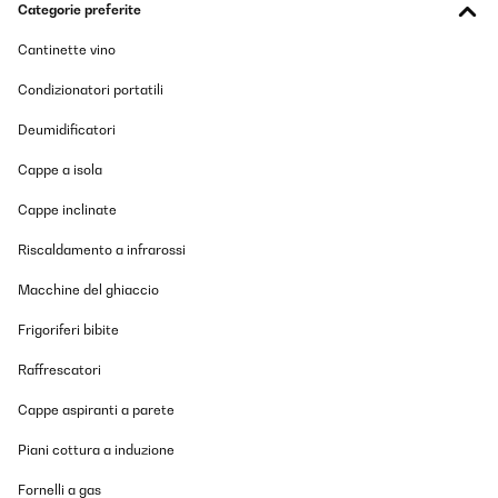
Categorie preferite
18/12/2024
Cantinette vino
Die Installation ist sehr einfach. Auch das Einbinden in Smart
home geht problemlos.Gut sind die unterschiedlichen Heizstufen
und die sofortige Heizwirkung.Wir benutzen den Heizstrahler im
Condizionatori portatili
Außenbereich auf der Terrasse.Macht zuverlässig was er soll.
Deumidificatori
Amazon-Benutzer
Cappe a isola
Tradurre
Cappe inclinate
VALUTAZIONE VERIFICATA
Riscaldamento a infrarossi
04/12/2024
Macchine del ghiaccio
Super für Winterzeit
Frigoriferi bibite
Amazon-Benutzer
Raffrescatori
Tradurre
Cappe aspiranti a parete
Piani cottura a induzione
Fornelli a gas