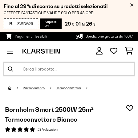
Fino al 29 % di sconto su prodotti selezionati!
OFFERTE FANTASTICHE VALIDE SOLO PER 48 ORE!
Acquista
29
01
26
FULLSWING29
O
M
S
ora
Pagamenti flessibili
Spedizione gratuita da 100€*
Riscaldamento
Termoconvettori
Bornholm Smart 2500W 25m²
Termoconvettore Bianco
29 Valutazioni