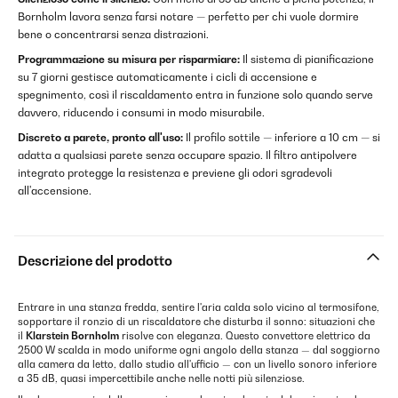
Bornholm lavora senza farsi notare — perfetto per chi vuole dormire
bene o concentrarsi senza distrazioni.
Programmazione su misura per risparmiare:
Il sistema di pianificazione
su 7 giorni gestisce automaticamente i cicli di accensione e
spegnimento, così il riscaldamento entra in funzione solo quando serve
davvero, riducendo i consumi in modo misurabile.
Discreto a parete, pronto all'uso:
Il profilo sottile — inferiore a 10 cm — si
adatta a qualsiasi parete senza occupare spazio. Il filtro antipolvere
integrato protegge la resistenza e previene gli odori sgradevoli
all'accensione.
Descrizione del prodotto
Entrare in una stanza fredda, sentire l'aria calda solo vicino al termosifone,
sopportare il ronzio di un riscaldatore che disturba il sonno: situazioni che
il
Klarstein Bornholm
risolve con eleganza. Questo convettore elettrico da
2500 W scalda in modo uniforme ogni angolo della stanza — dal soggiorno
alla camera da letto, dallo studio all'ufficio — con un livello sonoro inferiore
a 35 dB, quasi impercettibile anche nelle notti più silenziose.