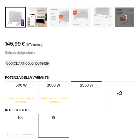
+3
145,99 €
(IVA inclusa)
Scheda del prodotto
CODICE ARTICOLO: 10045429
POTENZA DELLA VARIANTE:
1500 W
2000 W
2500 W
+2
Di nuovo disponibile
Di nuovo disponibile
a breve
a breve
INTELLIGENTE:
No
Sì
Altra combinazione