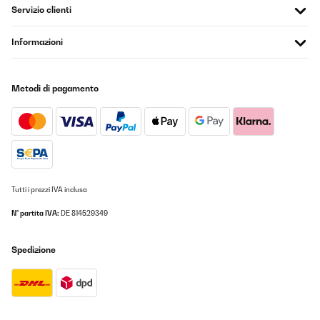
Servizio clienti
03/01/2026
Mounded on the wall. It works ok but makes a lot of noise when it
Informazioni
turns on / off. Also, there is no week dates and hours timer
schedule installed on the software. The 2000W/20m2 has it.
Cons is that we can’t put wallpaper on the wall with this heater.
.
Metodi di pagamento
Ivan
Tradurre
VALUTAZIONE VERIFICATA
03/01/2026
Tutti i prezzi IVA inclusa
Mounded on the wall. It works ok but makes a lot of noise when it
turns on / off. Also, there is no week dates and hours timer
N° partita IVA:
DE 814529349
schedule installed on the software. The 2000W/20m2 has it.
Cons is that we can’t put wallpaper on the wall with this heater.
.
Spedizione
Ivan
Tradurre