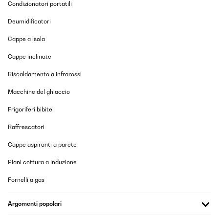
VALUTAZIONE VERIFICATA
Condizionatori portatili
17/01/2026
Deumidificatori
Perfetto!quello che cercavo.Questo radiatore ha 2 potenze:bassa
e alta.Dunque,con potenza bassa(watt minimo 1260,max
Cappe a isola
1369)collocato nella cucina di una casa degli anni '60 con
appoggio di altre casa di lato sia destro che sinistro e con un
Cappe inclinate
alunghezza di mt.4.50x3.00 e di altezza di metri 3 con portas
chiusa raggiunge 18 gradi in circa 40 minuti e raggiunge i 20
Riscaldamento a infrarossi
gradi in 2 ore e mezzo circa e naturalmente la porta della stanza
deve rimanere chiusa,poi,se lo metto a potenza alta(quasi 3000
watt) raggiunge i 20 gradi in circa 40 minuti,quindi oggetto molto
Macchine del ghiaccio
utile almeno per me.Le misurazioni di consumo le ho fatte con
apposito apparecchio,quindi, 1Kw e 20 circa a bassa potenza in 1
Frigoriferi bibite
ora e circa 3 kwatt in 1 ora.Punto negativo:per una normale casa
di 3.3 Kwatt non va bene(io fortunatamente ho portato la
Raffrescatori
potenza disponibile a 4,5 Kwatt)in quanto alla prima accensione
scatterebbe l'automatico.Se teniamo conto che la mia casa è
Cappe aspiranti a parete
degli anni 60,casa singola senza coibentazione,soffitti alti(3
metri) direi che questo termosifone per me è al TOP.Lo
ricomprerei?si certo.
Piani cottura a induzione
Utente Amazon
Fornelli a gas
Tradurre
Argomenti popolari
VALUTAZIONE VERIFICATA