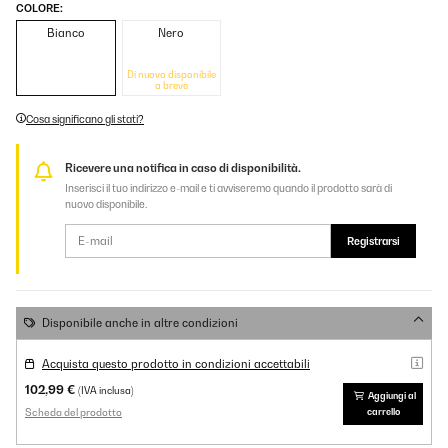
COLORE:
Bianco
Nero
Di nuovo disponibile
a breve
Cosa significano gli stati?
Ricevere una notifica in caso di disponibilità.
Inserisci il tuo indirizzo e-mail e ti avviseremo quando il prodotto sarà di
nuovo disponibile.
Registrarsi
Disponibile anche in altre condizioni
Acquista questo prodotto in condizioni accettabili
102,99 €
(IVA inclusa)
Aggiungi al
Scheda del prodotto
carrello