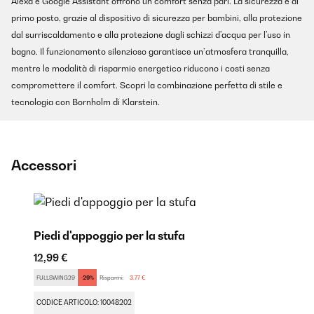
Alexa e Google Assistant offrono un comfort senza pari. La sicurezza è al
primo posto, grazie al dispositivo di sicurezza per bambini, alla protezione
dal surriscaldamento e alla protezione dagli schizzi d'acqua per l'uso in
bagno. Il funzionamento silenzioso garantisce un’atmosfera tranquilla,
mentre le modalità di risparmio energetico riducono i costi senza
compromettere il comfort. Scopri la combinazione perfetta di stile e
tecnologia con Bornholm di Klarstein.
Accessori
Piedi d'appoggio per la stufa
12,99 €
FULLSWING29
-29%
Risparmi:
3,77 €
CODICE ARTICOLO: 10048202