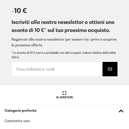
07/02/2026
-10 €
Nagyon jó, megbízható és eddig 6 darabot vettünk .
Eladás utáni szerviz is jó .
Iscriviti alla nostra newsletter e ottieni uno
Köszönettel
sconto di 10 €* sul tuo prossimo acquisto.
Luu
Registrati alla nostra newsletter per essere tra i primi a scoprire
Tradurre
le prossime offerte.
*Lo sconto di 10 € non è cumulabile con altri coupon. Valore minimo dell’ordine
100 €.
VALUTAZIONE VERIFICATA
22/01/2026
Ich könnte nix besseres haben. Heizung ist kaputt. Neue lässt auf
sich warten. Aber meine 40qm Wohn-und Esszimmer heitzt diese
kleine Elektroheizung perfekt. Auch wenn es draußen minus
10grad hat, habe ich drinnen meine 20Grad. Die mir absolut
reichen. Würde ich jedem empfehlen, und auch immer wieder
kaufen.
Amazon-Benutzer
Categorie preferite
Tradurre
Cantinette vino