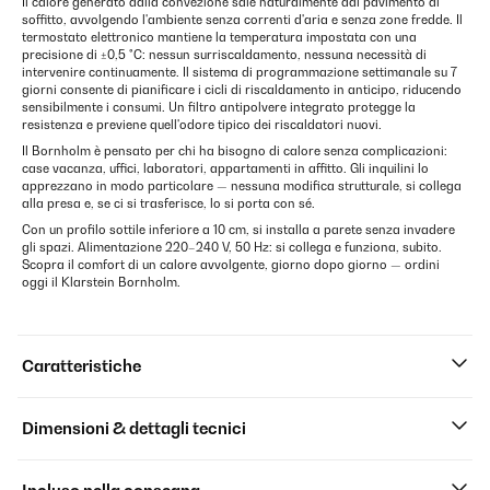
Il calore generato dalla convezione sale naturalmente dal pavimento al
soffitto, avvolgendo l'ambiente senza correnti d'aria e senza zone fredde. Il
termostato elettronico mantiene la temperatura impostata con una
precisione di ±0,5 °C: nessun surriscaldamento, nessuna necessità di
intervenire continuamente. Il sistema di programmazione settimanale su 7
giorni consente di pianificare i cicli di riscaldamento in anticipo, riducendo
sensibilmente i consumi. Un filtro antipolvere integrato protegge la
resistenza e previene quell'odore tipico dei riscaldatori nuovi.
Il Bornholm è pensato per chi ha bisogno di calore senza complicazioni:
case vacanza, uffici, laboratori, appartamenti in affitto. Gli inquilini lo
apprezzano in modo particolare — nessuna modifica strutturale, si collega
alla presa e, se ci si trasferisce, lo si porta con sé.
Con un profilo sottile inferiore a 10 cm, si installa a parete senza invadere
gli spazi. Alimentazione 220–240 V, 50 Hz: si collega e funziona, subito.
Scopra il comfort di un calore avvolgente, giorno dopo giorno — ordini
oggi il Klarstein Bornholm.
Caratteristiche
Dimensioni & dettagli tecnici