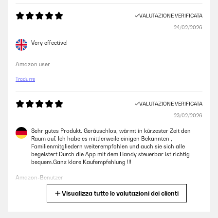
VALUTAZIONE VERIFICATA
24/02/2026
Very effective!
Amazon user
Tradurre
VALUTAZIONE VERIFICATA
23/02/2026
Sehr gutes Produkt. Geräuschlos, wärmt in kürzester Zeit den
Raum auf. Ich habe es mittlerweile einigen Bekannten ,
Familienmitgliedern weiterempfohlen und auch sie sich alle
begeistert.Durch die App mit dem Handy steuerbar ist richtig
bequem.Ganz klare Kaufempfehlung !!!
Amazon-Benutzer
Visualizza tutte le valutazioni dei clienti
Tradurre
VALUTAZIONE VERIFICATA